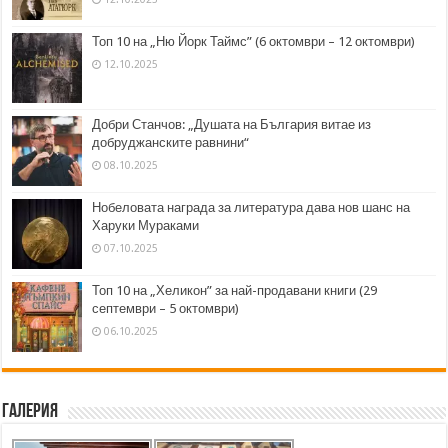
Топ 10 на „Ню Йорк Таймс” (6 октомври – 12 октомври)
12.10.2025
Добри Станчов: „Душата на България витае из
добруджанските равнини“
08.10.2025
Нобеловата награда за литература дава нов шанс на
Харуки Мураками
07.10.2025
Топ 10 на „Хеликон” за най-продавани книги (29
септември – 5 октомври)
06.10.2025
Галерия