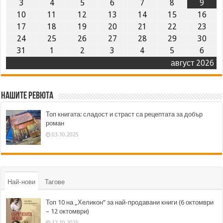
3
4
5
6
7
8
9
10
11
12
13
14
15
16
17
18
19
20
21
22
23
24
25
26
27
28
29
30
31
1
2
3
4
5
6
август 2026
Нашите ревюта
Топ книгата: сладост и страст са рецептата за добър
роман
03.10.2025
Най-нови
Тагове
Топ 10 на „Хеликон” за най-продавани книги (6 октомври
– 12 октомври)
12.10.2025