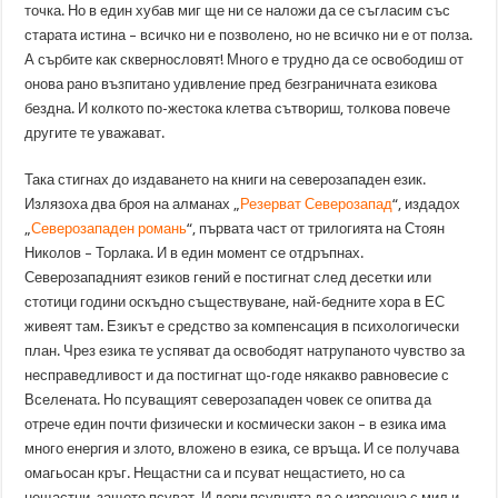
точка. Но в един хубав миг ще ни се наложи да се съгласим със
старата истина – всичко ни е позволено, но не всичко ни е от полза.
А сърбите как сквернословят! Много е трудно да се освободиш от
онова рано възпитано удивление пред безграничната езикова
бездна. И колкото по-жестока клетва сътвориш, толкова повече
другите те уважават.
Така стигнах до издаването на книги на северозападен език.
Излязоха два броя на алманах „
Резерват Северозапад
“, издадох
„
Северозападен романь
“, първата част от трилогията на Стоян
Николов – Торлака. И в един момент се отдръпнах.
Северозападният езиков гений е постигнат след десетки или
стотици години оскъдно съществуване, най-бедните хора в ЕС
живеят там. Езикът е средство за компенсация в психологически
план. Чрез езика те успяват да освободят натрупаното чувство за
несправедливост и да постигнат що-годе някакво равновесие с
Вселената. Но псуващият северозападен човек се опитва да
отрече един почти физически и космически закон – в езика има
много енергия и злото, вложено в езика, се връща. И се получава
омагьосан кръг. Нещастни са и псуват нещастието, но са
нещастни, защото псуват. И дори псувнята да е изречена с мил и