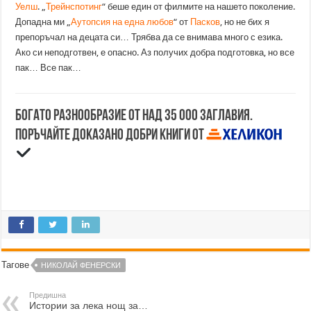
Уелш
. „
Трейнспотинг
“ беше един от филмите на нашето поколение.
Допадна ми „
Аутопсия на една любов
“ от
Пасков
, но не бих я
препоръчал на децата си… Трябва да се внимава много с езика.
Ако си неподготвен, е опасно. Аз получих добра подготовка, но все
пак… Все пак…
Богато разнообразие от над 35 000 заглавия.
Поръчайте доказано добри книги от
Тагове
НИКОЛАЙ ФЕНЕРСКИ
Предишна
Истории за лека нощ за…