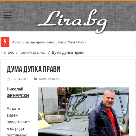
Автори за препрочитане: Луиза Мей Олкът
Кирил Кадийски: „Плачът на големия поет винаги е и сила, и съпричаст
Начало
/
Колонката на...
/
Дума дупка прави
Дума дупка прави
30.04.2018
Колонката на...
Николай
ФЕНЕРСКИ
Аз като
виден
представите
л на рода
пустинякус