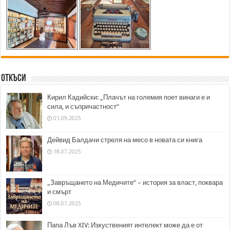
Откъси
Кирил Кадийски: „Плачът на големия поет винаги е и
сила, и съпричастност“
01.09.2025
Дейвид Балдачи стреля на месо в новата си книга
18.07.2025
„Завръщането на Медичите“ – история за власт, поквара
и смърт
08.07.2025
Папа Лъв XIV: Изкуственият интелект може да е от