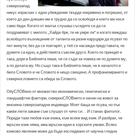
северозапад
никус израснах с едно убеждение твърде изкривено и погрешно, от
което до ден днешен ми е трудно да се освободя и което ми носи
само беди. Когато от малък слушаш съседите си да се
поздравяват с милото „Хайде бре, ти не умре ли“ и когато виждаш
всеобщото възхищение от таланта на разни каруцари да псуват по
пет минути, без да се повтарят, у теб се насажда представата, че
думите са едно, а действията съвсем друго. Което по принцип е
така, дори в Библията пише, че се съди за човека не по думите му,
а по делата му. Но също така в Библията пише, че в началото е
било Словото и че Словото е нещо свещено. А профанизирането и
сквернословието са обида за Словото.
ОбуСЛОВено от множество икономически, генетически и
ландшафтни фактори, скверноСЛОВието е начин на живот за
мнозина северозападни индивиди. Моят баща не псува, но пък
какви люти закани съм слушал от чичо си… И станах филолог.
Поради тази любов към езика, към всеки вид език. И разбрах, че
мръсен език няма, има мръсни идеи в хорските умове. Всяко
езиково явление може да бъде изследвано от научна гледна