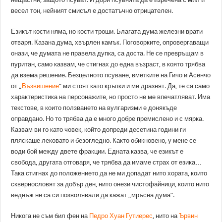
весел тон, нейният смисъл е достатъчно отрицателен.
Езикът кости няма, но кости троши. Благата дума железни врати
отваря. Казана дума, хвърлен камък. Поговорките, опровергаващи
онази, че думата не правела дупка, са доста. Не се превръщам в
пуритан, само казвам, че стигнах до една възраст, в която трябва
да взема решение. Безцелното псуване, вметките на Гичо и Асенчо
от „
Възвишение
“ ми стоят като кръпки и ме дразнят. Да, те са само
характеристика на персонажите, но просто не ме впечатляват. Има
текстове, в които ползването на вулгаризми е донякъде
оправдано. Но то трябва да е много добре премислено и с мярка.
Казвам ви го като човек, който допреди десетина години ги
пляскаше лековато и безогледно. Както обикновено, у мене се
води бой между двете фракции. Едната казва, че езикът е
свобода, другата отговаря, че трябва да имаме страх от езика…
Така стигнах до положението да не ми допадат нито хората, които
сквернословят за добър ден, нито онези чистофайници, които нито
веднъж не са си позволявали да кажат „мръсна дума“.
Никога не съм бил фен на
Педро Хуан Гутиерес
, нито на
Ървин