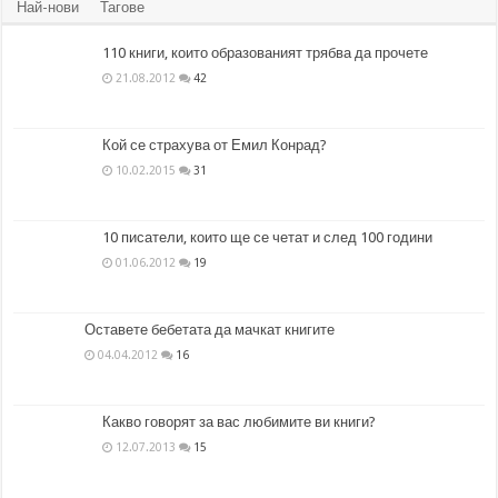
Най-нови
Тагове
110 книги, които образованият трябва да прочете
21.08.2012
42
Кой се страхува от Емил Конрад?
10.02.2015
31
10 писатели, които ще се четат и след 100 години
01.06.2012
19
Оставете бебетата да мачкат книгите
04.04.2012
16
Какво говорят за вас любимите ви книги?
12.07.2013
15