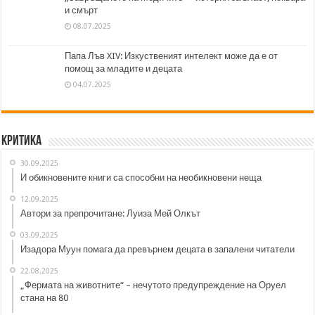
и смърт
08.07.2025
Папа Лъв XIV: Изкуственият интелект може да е от
помощ за младите и децата
04.07.2025
Критика
30.09.2025
И обикновените книги са способни на необикновени неща
12.09.2025
Автори за препрочитане: Луиза Мей Олкът
03.09.2025
Изадора Муун помага да превърнем децата в запалени читатели
22.08.2025
„Фермата на животните“ – нечутото предупреждение на Оруел
стана на 80