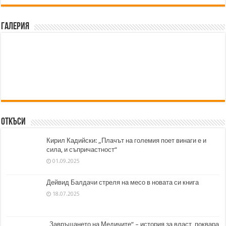
Галерия
Откъси
Кирил Кадийски: „Плачът на големия поет винаги е и
сила, и съпричастност“
01.09.2025
Дейвид Балдачи стреля на месо в новата си книга
18.07.2025
„Завръщането на Медичите“ – история за власт, поквара