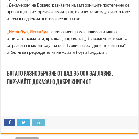
„Декамерон“ на Бокачо, разказите на затворниците постепенно се
превръщат в истории за самия град, а линията между живота горе
и този в подземията става все по-тънка.
„Истанбул, Истанбул“
е живописен рома, написан изящно,
отчитат от комитета, връчващ наградата. „Въпреки че историята
се развива в килия, случва се в Турция на осъдени, тя е и наша“,
отбелязва председателят на журито Роузи Голдсмит.
Богато разнообразие от над 35 000 заглавия.
Поръчайте доказано добри книги от