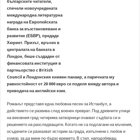
българските читатели,
Виктор Юго: „Книгите са верни и безстрастни приятели“
спечели новоучредената
международна литературна
награда на Европейската
банка за възстановяване и
развитие (ЕБВР), предаде
Хюриет. Призът, връчен в
централата на банката в
Лондон, беше създаден от
финансовата институция в
партньорство с British
Council и Лондонския книжен панаир, а паричната му
равностойност от 20 000 евро се поделя между автора и
преводача на английски език.
Романът представя една любовна песен за Истанбул, а
действието се развива след военен преврат. Под древните улици
на вековния град четирима затворници очакват съдбата си и
решението на разследващите. Когато не са подлагани на мъчения,
осъдените си разказват истории за града, изпълнени с любов и
хумор, за да мине по-бързо времето. В стил, наподобяващ