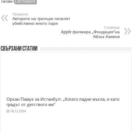
Тагове
ИСТАНБУЛ
Предишна
Авторите на трилъри печелят
убийствено много пари
Следваща
Apple филмира „Фондация“на
Айзък Азимов
Свързани статии
Орхан Памук за Истанбул: „Когато падне мъгла, е като
градът от детството ми“
18.12.2024