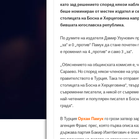
като зад решението според някои набл
беше номиниран от местен издател и с
столицата на Босна и Херцеговина напр
бившата югославска република.
По думите на издателя Дамир Узунович пр
„за” и 0 „против” Памук да стане почетен
е променил на 4 „против” и само 3 „за”.
„Обяснението на общинската комисия е, 
Сараево. Но според някои членове на уп
правителството в Турция. Така те отправя
столицата на Босна и Херцеговина”, твърд
съвременни писатели, а никой от съвреме
най-четеният и популярен писател в Босна
града”.
В Турция
Орхан Памук
го грози затвор з
агенция Франс прес, която първа описа к
държава партия Бакир Изетбегович е близ