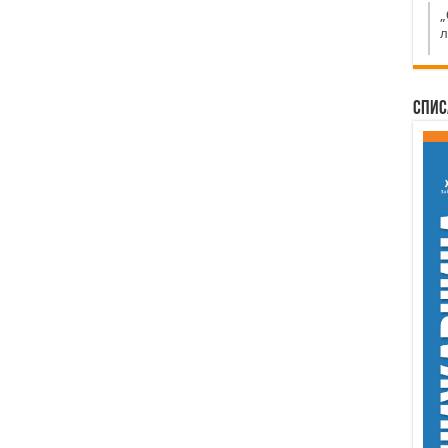
„
л
Спис