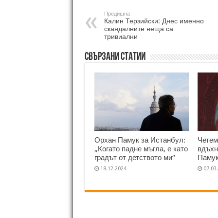
Предишна
Калин Терзийски: Днес именно
скандалните неща са
тривиални
Свързани статии
Орхан Памук за Истанбул:
Четем
„Когато падне мъгла, е като
вдъхн
градът от детството ми“
Паму
18.12.2024
07.03