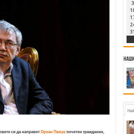
1
1
2
3
Наши
Най
новете си да направят
Орхан Памук
почетен гражданин,