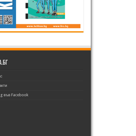
а.бг
ас
акти
bg във Facebook