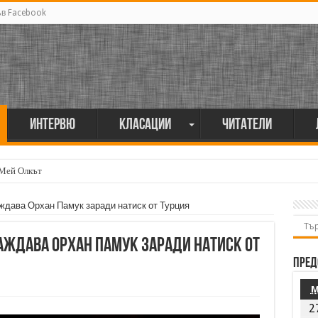
ъв Facebook
Интервю
Класации
Читатели
 Мей Олкът
аждава Орхан Памук заради натиск от Турция
раждава Орхан Памук заради натиск от
Пред
2