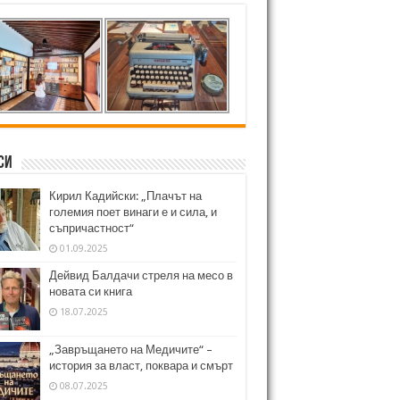
си
Кирил Кадийски: „Плачът на
големия поет винаги е и сила, и
съпричастност“
01.09.2025
Дейвид Балдачи стреля на месо в
новата си книга
18.07.2025
„Завръщането на Медичите“ –
история за власт, поквара и смърт
08.07.2025