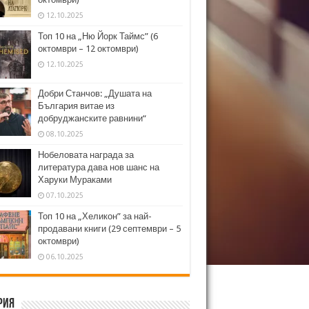
12.10.2025
Топ 10 на „Ню Йорк Таймс” (6
октомври – 12 октомври)
12.10.2025
Добри Станчов: „Душата на
България витае из
добруджанските равнини“
08.10.2025
Нобеловата награда за
литература дава нов шанс на
Харуки Мураками
07.10.2025
Топ 10 на „Хеликон” за най-
продавани книги (29 септември – 5
октомври)
06.10.2025
рия