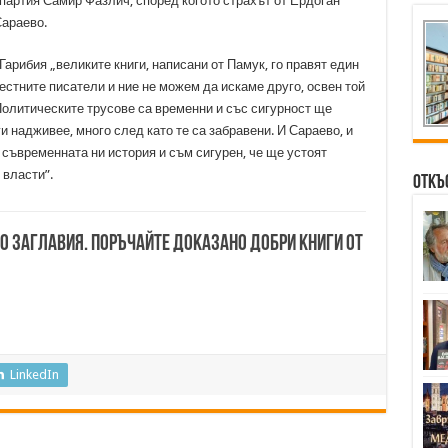
партия Самир Фазлич, според когото страхът от Ердоган
Сараево.
арибия „великите книги, написани от Памук, го правят един
вестните писатели и ние не можем да искаме друго, освен той
Политическите трусове са временни и със сигурност ще
и надживее, много след като те са забравени. И Сараево, и
 съвременната ни история и съм сигурен, че ще устоят
 власти”.
Откъ
00 заглавия. Поръчайте доказано добри книги от
LinkedIn