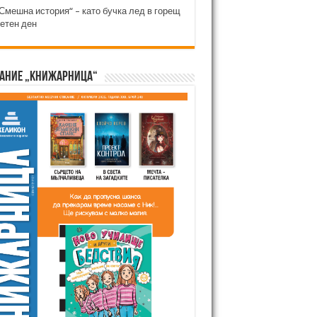
Смешна история“ – като бучка лед в горещ
етен ден
ание „Книжарница“