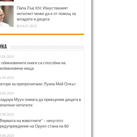
Папа Лъв XIV: Изкуственият
интелект може да е от помощ за
младите и децата
04.07.2025
ика
0.09.2025
 обикновените книги са способни на
еобикновени неща
2.09.2025
втори за препрочитане: Луиза Мей Олкът
3.09.2025
задора Муун помага да превърнем децата в
апалени читатели
2.08.2025
Фермата на животните“ – нечутото
редупреждение на Оруел стана на 80
9.08.2025