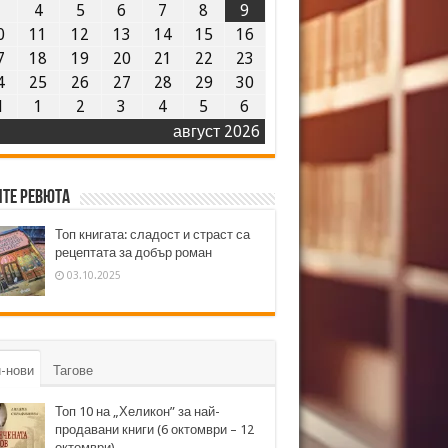
3
4
5
6
7
8
9
0
11
12
13
14
15
16
7
18
19
20
21
22
23
4
25
26
27
28
29
30
1
1
2
3
4
5
6
август 2026
те ревюта
Топ книгата: сладост и страст са
рецептата за добър роман
03.10.2025
-нови
Тагове
Топ 10 на „Хеликон” за най-
продавани книги (6 октомври – 12
октомври)