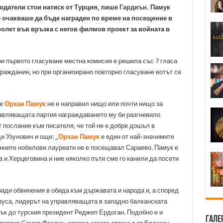
юдатели стои натиск от Турция, пише
Гардиън
. Памук
е очакваше да бъде награден по време на посещение в
олет във връзка с негов филмов проект за войната в
и първото гласуване местна комисия е решила със 7 гласа
 гражданин, но при организирано повторно гласуване вотът се
че
Орхан Памук
не е направил нищо или почти нищо за
равляващата партия награждаването му би разгневило
т послание към писателя, че той не е добре дошъл в
и Узунович и още: „
Орхан Памук
е един от най-значимите
нните нобелови лауреати не е посещавал Сараево. Памук е
 и Херцеговина и ние няколко пъти сме го канили да посети
аради обвинения в обида към държавата и народа и, а според
азуса, лидерът на управляващата в западно балканската
ък до турския президент Реджеп Ердоган. Подобно е и
Гале