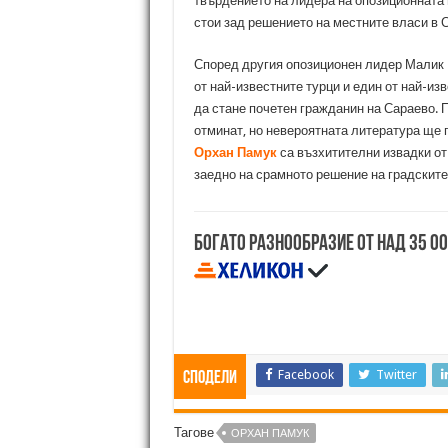
твърдението на лидера на опозиционната 
стои зад решението на местните власи в 
Според другия опозиционен лидер Малик Г
от най-известните турци и един от най-из
да стане почетен гражданин на Сараево. 
отминат, но невероятната литература ще г
Орхан Памук
са възхитителни извадки от
заедно на срамното решение на градските
Богато разнообразие от над 35 0
Facebook
Twitter
Сподели
Тагове
ОРХАН ПАМУК