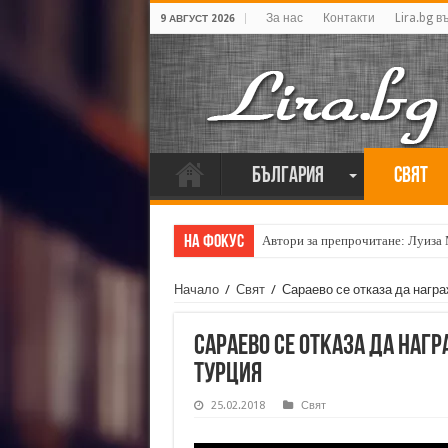
За нас
Контакти
Lira.bg в
9 АВГУСТ 2026
България
Свят
На фокус
Автори за препрочитане: Луиза
Начало
/
Свят
/
Сараево се отказа да нагр
Сараево се отказа да наг
Турция
25.02.2018
Свят