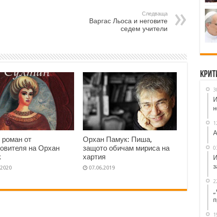
Следваща
Варгас Льоса и неговите
седем учители
Крит
3
И
н
1
А
 роман от
Орхан Памук: Пиша,
овителя на Орхан
защото обичам мириса на
0
к
хартия
И
з
.2020
07.06.2019
2
„
п
1