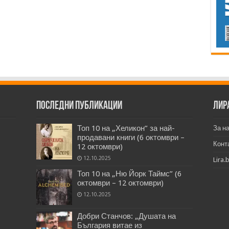
Последни публикации
Лир
Топ 10 на „Хеликон” за най-
За н
продавани книги (6 октомври –
Конт
12 октомври)
12.10.2025
Lira.
Топ 10 на „Ню Йорк Таймс” (6
октомври – 12 октомври)
12.10.2025
Добри Станчов: „Душата на
България витае из