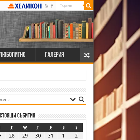
Любопитно
Галерия
стоящи събития
M
T
W
T
F
S
S
7
28
29
30
31
1
2