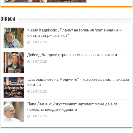
Откъси
Кирил Кадийски: „Плачът на големия поет винаги е и
сила, и съпричастност“
01.09.2025
Дейвид Балдачи стреля на месо в новата си книга
18.07.2025
„Завръщането на Медичите“ – история за власт, поквара
и смърт
08.07.2025
Папа Лъв XIV: Изкуственият интелект може да е от
помощ за младите и децата
04.07.2025