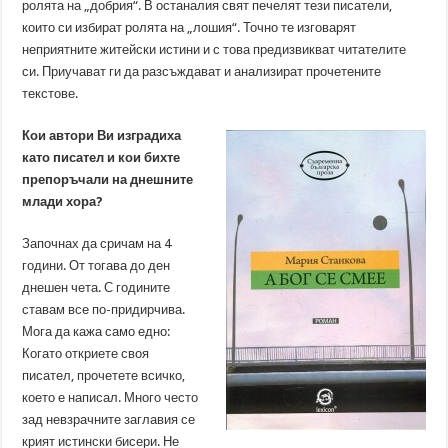
ролята на „добрия“. В останалия свят печелят тези писатели,
които си избират ролята на „лошия“. Точно те изговарят
неприятните житейски истини и с това предизвикват читателите
си. Приучават ги да разсъждават и анализират прочетените
текстове.
Кои автори Ви изградиха
като писател и кои бихте
препоръчали на днешните
млади хора?
Започнах да сричам на 4
години. От тогава до ден
днешен чета. С годините
ставам все по-придирчива.
Мога да кажа само едно:
Когато откриете своя
писател, прочетете всичко,
което е написал. Много често
зад невзрачните заглавия се
крият истински бисери. Не