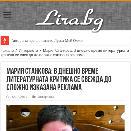
Автори за препрочитане: Луиза Мей Олкът
Кирил Кадийски: „Плачът на големия поет винаги е и сила, и съпричаст
Начало
/
Интервюта
/
Мария Станкова: В днешно време литературната
критика се свежда до сложно изказана реклама
Мария Станкова: В днешно време
литературната критика се свежда до
сложно изказана реклама
12.12.2017
Интервюта