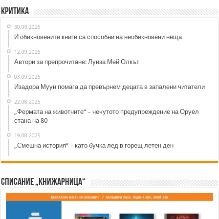
Критика
30.09.2025
И обикновените книги са способни на необикновени неща
12.09.2025
Автори за препрочитане: Луиза Мей Олкът
03.09.2025
Изадора Муун помага да превърнем децата в запалени читатели
22.08.2025
„Фермата на животните“ – нечутото предупреждение на Оруел
стана на 80
19.08.2025
„Смешна история“ – като бучка лед в горещ летен ден
Списание „Книжарница“