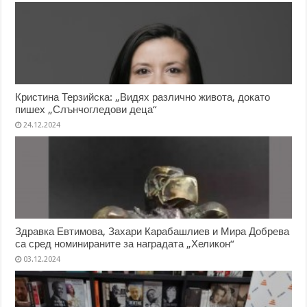
Кристина Терзийска: „Видях различно живота, докато
пишех „Слънчогледови деца“
24.12.2024
Здравка Евтимова, Захари Карабашлиев и Мира Добрева
са сред номинираните за наградата „Хеликон“
03.12.2024