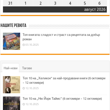
31
1
2
3
4
5
6
август 2026
Нашите ревюта
Топ книгата: сладост и страст са рецептата за добър
роман
03.10.2025
Най-нови
Тагове
Топ 10 на „Хеликон” за най-продавани книги (6 октомври
– 12 октомври)
12.10.2025
Топ 10 на „Ню Йорк Таймс” (6 октомври – 12 октомври)
12.10.2025