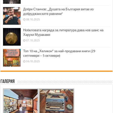
Добри Станчов: „Душата на България витае из
добруджанските равнини“
08.10.2025
Нобеловата награда за литература дава нов шанс на
Харуки Мураками
07.10.2025
Топ 10 на „Хеликон” за най-продавани книги (29
септември – 5 октомври)
06.10.2025
Галерия