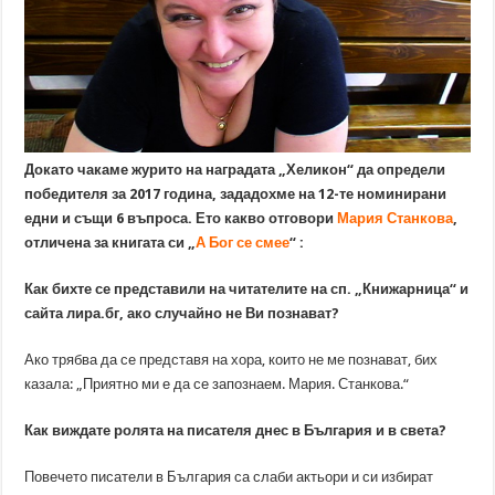
Докато чакаме журито на наградата „Хеликон“ да определи
победителя за 2017 година, зададохме на 12-те номинирани
едни и същи 6 въпроса. Ето какво отговори
Мария Станкова
,
отличена за книгата си „
А Бог се смее
“ :
Как бихте се представили на читателите на сп. „Книжарница“ и
сайта лира.бг, ако случайно не Ви познават?
Ако трябва да се представя на хора, които не ме познават, бих
казала: „Приятно ми е да се запознаем. Мария. Станкова.“
Как виждате ролята на писателя днес в България и в света?
Повечето писатели в България са слаби актьори и си избират