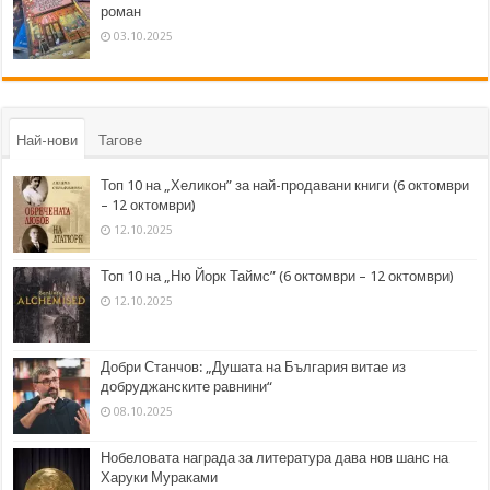
роман
03.10.2025
Най-нови
Тагове
Топ 10 на „Хеликон” за най-продавани книги (6 октомври
– 12 октомври)
12.10.2025
Топ 10 на „Ню Йорк Таймс” (6 октомври – 12 октомври)
12.10.2025
Добри Станчов: „Душата на България витае из
добруджанските равнини“
08.10.2025
Нобеловата награда за литература дава нов шанс на
Харуки Мураками