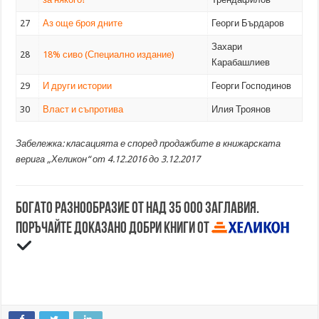
27
Аз още броя дните
Георги Бърдаров
Захари
28
18% сиво (Специално издание)
Карабашлиев
29
И други истории
Георги Господинов
30
Власт и съпротива
Илия Троянов
Забележка: класацията е според продажбите в книжарската
верига „Хеликон“ от 4.12.2016 до 3.12.2017
Богато разнообразие от над 35 000 заглавия.
Поръчайте доказано добри книги от