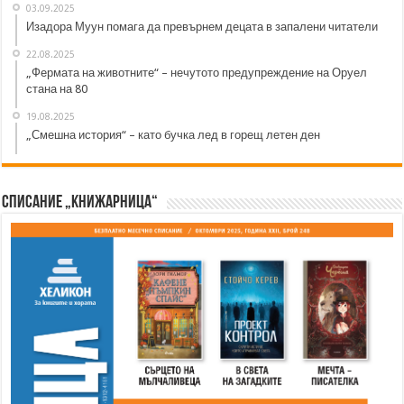
03.09.2025
Изадора Муун помага да превърнем децата в запалени читатели
22.08.2025
„Фермата на животните“ – нечутото предупреждение на Оруел
стана на 80
19.08.2025
„Смешна история“ – като бучка лед в горещ летен ден
Списание „Книжарница“