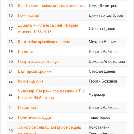
15
Кан Тервел – кошмарът на Халифата
Емил Димитров
16
Помниш ли?
Димитър Калбуров
Душата ми плаче за сняг. Избрани
17
Стефан Цанев
стихове 1956-2016
18
Когато бях армейски генерал
Михаил Вешим
19
Вендета
Венета Райкова
20
Нощта е също слънце
Божана Апостолова
21
Български хроники
Стефан Цанев
22
Кукувица кука
Георги Божинов
Чудомир. Събрани произведения Т.2:
23
Чудомир
Разкази. Фейлетони
24
Инсомния
Венета Райкова
25
Политическа орда
Тошо Тошев
За кого се сещаш, когато се сещаш
Константин
26
за някого?
Трендафилов