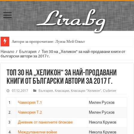
Автори за препрочитане: Луиза Мей Олкът
Начало
/
България
/
Топ 30 на „Хеликон“ за най-продавани книги от
български автори за 2017 г.
Топ 30 на „Хеликон“ за най-продавани
книги от български автори за 2017 г.
07.12.2017
България
,
Класации
,
Класации "Хеликон"
,
Събития
1
Чамкория Т.1
Милен Русков
2
Чамкория Т.2
Милен Русков
3
Дневник от панелните блокове
Никола Крумов
4
Междупанелни войни
Никола Крумов