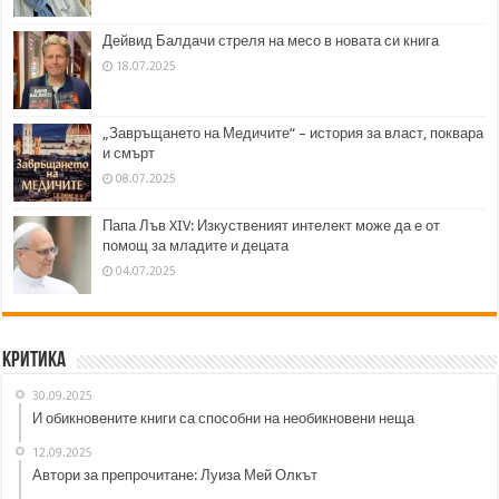
Дейвид Балдачи стреля на месо в новата си книга
18.07.2025
„Завръщането на Медичите“ – история за власт, поквара
и смърт
08.07.2025
Папа Лъв XIV: Изкуственият интелект може да е от
помощ за младите и децата
04.07.2025
Критика
30.09.2025
И обикновените книги са способни на необикновени неща
12.09.2025
Автори за препрочитане: Луиза Мей Олкът