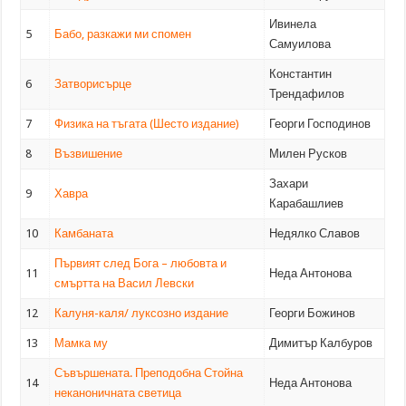
Ивинела
5
Бабо, разкажи ми спомен
Самуилова
Константин
6
Затворисърце
Трендафилов
7
Физика на тъгата (Шесто издание)
Георги Господинов
8
Възвишение
Милен Русков
Захари
9
Хавра
Карабашлиев
10
Камбаната
Недялко Славов
Първият след Бога – любовта и
11
Неда Антонова
смъртта на Васил Левски
12
Калуня-каля/ луксозно издание
Георги Божинов
13
Мамка му
Димитър Калбуров
Съвършената. Преподобна Стойна
14
Неда Антонова
неканоничната светица