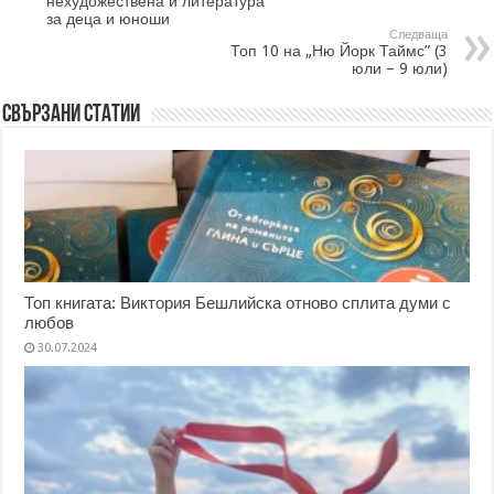
нехудожествена и литература
за деца и юноши
Следваща
Топ 10 на „Ню Йорк Таймс” (3
юли – 9 юли)
Свързани статии
Топ книгата: Виктория Бешлийска отново сплита думи с
любов
30.07.2024