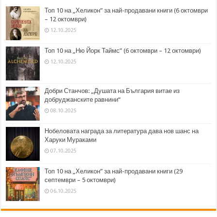
Топ 10 на „Хеликон” за най-продавани книги (6 октомври
– 12 октомври)
12.10.2025
Топ 10 на „Ню Йорк Таймс” (6 октомври – 12 октомври)
12.10.2025
Добри Станчов: „Душата на България витае из
добруджанските равнини“
08.10.2025
Нобеловата награда за литература дава нов шанс на
Харуки Мураками
07.10.2025
Топ 10 на „Хеликон” за най-продавани книги (29
септември – 5 октомври)
06.10.2025