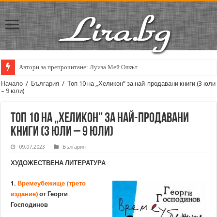
Автори за препрочитане: Луиза Мей Олкът
Кирил Кадийски: „Плачът на големия поет винаги е и сила, и съпричаст
Начало
/
България
/
Топ 10 на „Хеликон” за най-продавани книги (3 юли
– 9 юли)
Топ 10 на „Хеликон” за най-продавани
книги (3 юли – 9 юли)
09.07.2023
България
ХУДОЖЕСТВЕНА ЛИТЕРАТУРА
1.
Времеубежище (трето
издание)
от Георги
Господинов