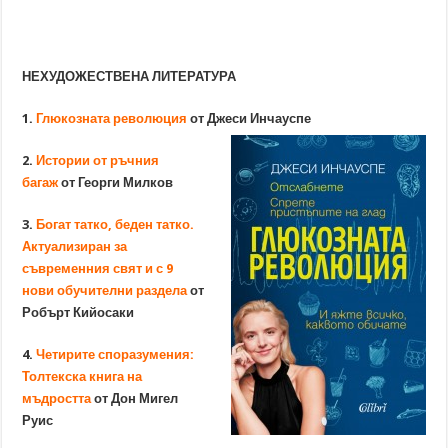
НЕХУДОЖЕСТВЕНА ЛИТЕРАТУРА
1.
Глюкозната революция
от Джеси Инчауспе
2.
Истории от ръчния
багаж
от Георги Милков
3.
Богат татко, беден татко.
Актуализиран за
съвременния свят и с 9
нови обучителни раздела
от
Робърт Кийосаки
4.
Четирите споразумения:
Толтекска книга на
мъдростта
от Дон Мигел
Руис