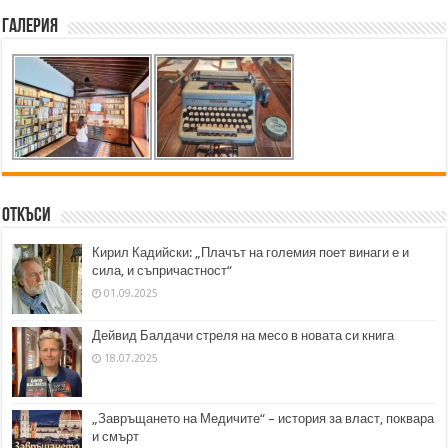
Галерия
Откъси
Кирил Кадийски: „Плачът на големия поет винаги е и
сила, и съпричастност“
01.09.2025
Дейвид Балдачи стреля на месо в новата си книга
18.07.2025
„Завръщането на Медичите“ – история за власт, поквара
и смърт