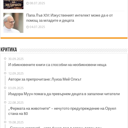
08.07.2025
Папа Лъв XIV: Изкуственият интелект може да е от
помощ за младите и децата
04.07.2025
Критика
30.09.2025
И обикновените книги са способни на необикновени неща
12.09.2025
Автори за препрочитане: Луиза Мей Олкът
03.09.2025
Изадора Муун помага да превърнем децата в запалени читатели
22.08.2025
„Фермата на животните“ – нечутото предупреждение на Оруел
стана на 80
19.08.2025