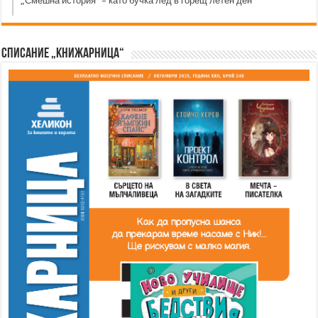
„Смешна история“ – като бучка лед в горещ летен ден
Списание „Книжарница“