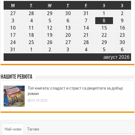
M
T
W
T
F
S
S
27
28
29
30
31
1
2
3
4
5
6
7
8
9
10
11
12
13
14
15
16
17
18
19
20
21
22
23
24
25
26
27
28
29
30
31
1
2
3
4
5
6
август 2026
Нашите ревюта
Топ книгата: сладост и страст са рецептата за добър
роман
03.10.2025
Най-нови
Тагове