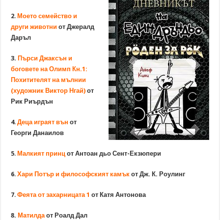
2
.
Моето семейство и
други животни
от Джералд
Даръл
3.
Пърси Джаксън и
боговете на Олимп Кн.1:
Похитителят на мълнии
(художник Виктор Нгай)
от
Рик Риърдън
4
.
Деца играят вън
от
Георги Данаилов
5
.
Малкият принц
от Антоан дьо Сент-Екзюпери
6
.
Хари Потър и философският камък
от Дж. К. Роулинг
7
.
Феята от захарницата 1
от Катя Антонова
8.
Матилда
от Роалд Дал