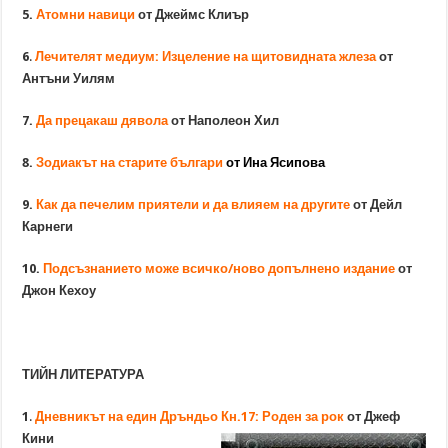
5.
Атомни навици
от Джеймс Клиър
6
.
Лечителят медиум: Изцеление на щитовидната жлеза
от
Антъни Уилям
7.
Да прецакаш дявола
от Наполеон Хил
8.
Зодиакът на старите българи
от Ина Ясипова
9.
Как да печелим приятели и да влияем на другите
от Дейл
Карнеги
10.
Подсъзнанието може всичко/ново допълнено издание
от
Джон Кехоу
ТИЙН ЛИТЕРАТУРА
1
.
Дневникът на един Дръндьо Кн.17: Роден за рок
от Джеф
Кини