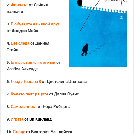
2.
Финалът
от Дейвид
Балдачи
3.
В обувките на някой друг
от Джоджо Мойс
4.
Без следа
от Даниел
Стийл
5.
Вятърът знае името ми
от
Исабел Алиенде
6.
Лейди Гергана 3
от Цветелина Цветкова
7.
Където пеят раците
от Дилия Оуенс
8.
Самоличност
от Нора Робъртс
9.
Играта
от
Ви Кийланд
10.
Сърце
от Виктория Бешлийска