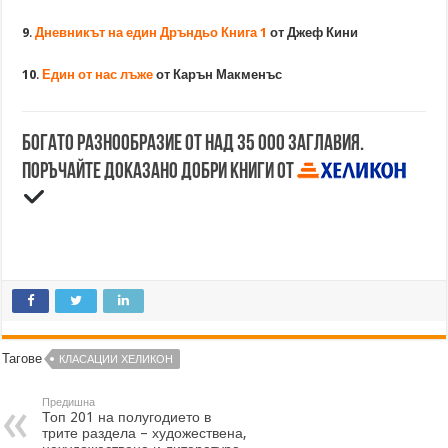
9
.
Дневникът на един Дръндьо Книга 1
от Джеф Кини
10
.
Един от нас лъже
от Карън Макменъс
Богато разнообразие от над 35 000 заглавия.
Поръчайте доказано добри книги от
Тагове
КЛАСАЦИИ ХЕЛИКОН
Предишна
Топ 201 на полугодието в
трите раздела – художествена,