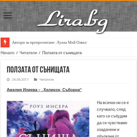
Автори за препрочитане: Луиза Мей Олкът
Начало
/
Читатели
/
Ползата от сънищата
Ползата от сънищата
24.09.2017
Читатели
Амелия Илиева – „Хеликон, Съборна“
На всички ни се е
случвало, след
като се събудим
да се чувстваме
озадачени и
объркани от