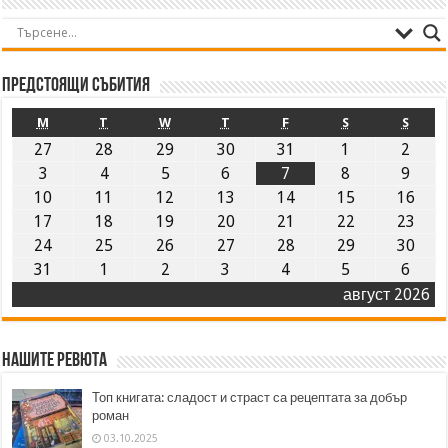
Предстоящи събития
M
T
W
T
F
S
S
27
28
29
30
31
1
2
3
4
5
6
7
8
9
10
11
12
13
14
15
16
17
18
19
20
21
22
23
24
25
26
27
28
29
30
31
1
2
3
4
5
6
август 2026
Нашите ревюта
Топ книгата: сладост и страст са рецептата за добър
роман
03.10.2025