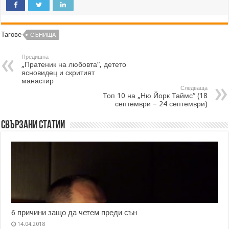
Тагове
СЪНИЩА
Предишна
„Пратеник на любовта“, детето
ясновидец и скритият
манастир
Следваща
Топ 10 на „Ню Йорк Таймс“ (18
септември – 24 септември)
Свързани статии
6 причини защо да четем преди сън
14.04.2018