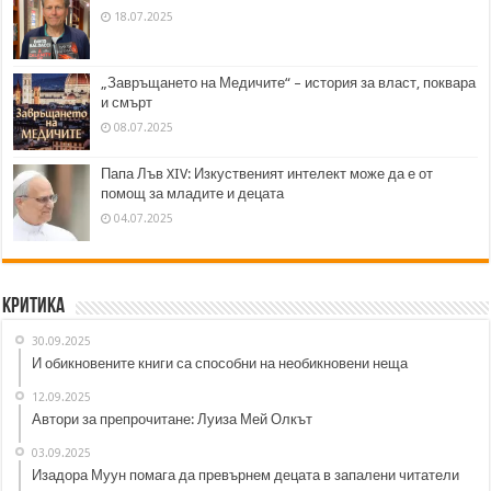
18.07.2025
„Завръщането на Медичите“ – история за власт, поквара
и смърт
08.07.2025
Папа Лъв XIV: Изкуственият интелект може да е от
помощ за младите и децата
04.07.2025
Критика
30.09.2025
И обикновените книги са способни на необикновени неща
12.09.2025
Автори за препрочитане: Луиза Мей Олкът
03.09.2025
Изадора Муун помага да превърнем децата в запалени читатели