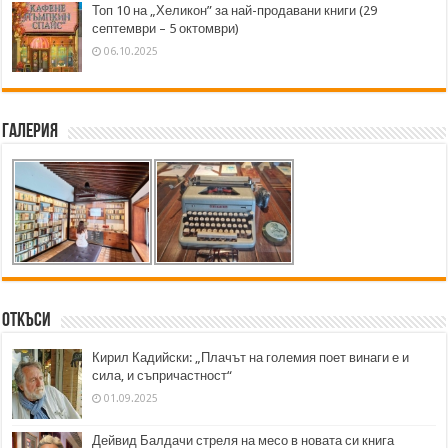
Топ 10 на „Хеликон” за най-продавани книги (29
септември – 5 октомври)
06.10.2025
Галерия
Откъси
Кирил Кадийски: „Плачът на големия поет винаги е и
сила, и съпричастност“
01.09.2025
Дейвид Балдачи стреля на месо в новата си книга