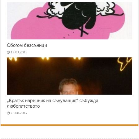
Сбогом безсъници
12.03.2018
„Кратък наръчник на сънуващия“ събужда
любопитството
28.08.2017