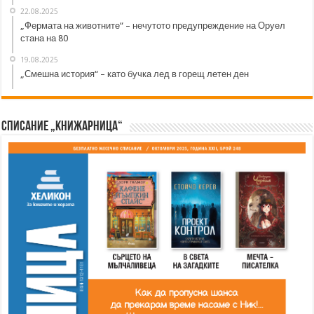
22.08.2025
„Фермата на животните“ – нечутото предупреждение на Оруел
стана на 80
19.08.2025
„Смешна история“ – като бучка лед в горещ летен ден
Списание „Книжарница“