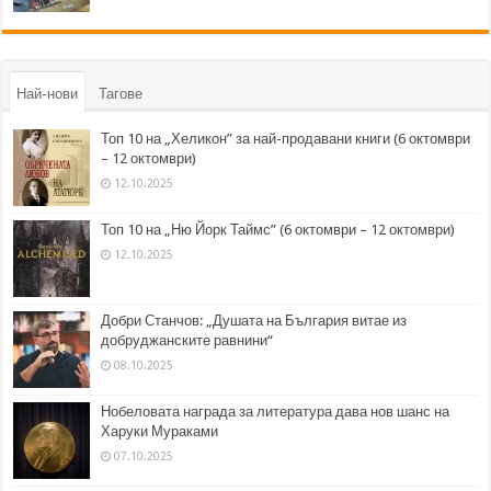
Най-нови
Тагове
Топ 10 на „Хеликон” за най-продавани книги (6 октомври
– 12 октомври)
12.10.2025
Топ 10 на „Ню Йорк Таймс” (6 октомври – 12 октомври)
12.10.2025
Добри Станчов: „Душата на България витае из
добруджанските равнини“
08.10.2025
Нобеловата награда за литература дава нов шанс на
Харуки Мураками
07.10.2025