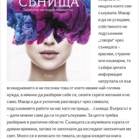
нещата които сме
сънували. Макар
и да не усещаме,
собственото ни
подсъзнание
„говори“ чрез
сънищата –
красиви, странни
или кошмарни, то
събира цялата
информация
натрупала се във
всекидневието и ни посочва това от което имаме най-голяма
нужда, а именно да разберем себе си, своите скрити желания и не
само. Макар и да е уклончив разговорът чрез символи,
подсъзнанието работи за нас като ни праща… сънища. Въпросът е
– дали можем сами да си ги разтълкуваме. За целта трябва
разбиране в различни области. Сънищата са изумявали хората от
древни времена, затова те започнали да изследват непонятния им
свят. Много се е изписало по темата, но една конкретна книга