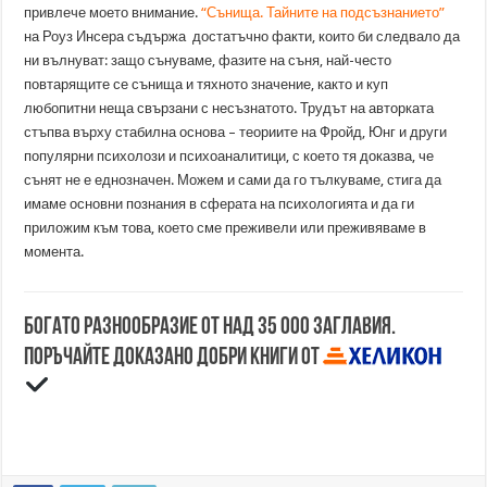
привлече моето внимание.
“Сънища. Тайните на подсъзнанието
”
на Роуз Инсера съдържа достатъчно факти, които би следвало да
ни вълнуват: защо сънуваме, фазите на съня, най-често
повтарящите се сънища и тяхното значение, както и куп
любопитни неща свързани с несъзнатото. Трудът на авторката
стъпва върху стабилна основа – теориите на Фройд, Юнг и други
популярни психолози и психоаналитици, с което тя доказва, че
сънят не е еднозначен. Можем и сами да го тълкуваме, стига да
имаме основни познания в сферата на психологията и да ги
приложим към това, което сме преживели или преживяваме в
момента.
Богато разнообразие от над 35 000 заглавия.
Поръчайте доказано добри книги от