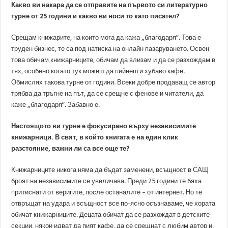
Какво ви накара да се отправите на първото си литературно
турне от 25 години и какво ви носи то като писател?
Срещам книжарите, на които мога да кажа „благодаря”. Това е
труден бизнес, те са под натиска на онлайн пазаруването. Освен
това обичам книжарниците, обичам да влизам и да се разхождам в
тях, особено когато тук можеш да пийнеш и хубаво кафе.
Обмислях такова турне от години. Всеки добре продаващ се автор
трябва да тръгне на път, да се срещне с фенове и читатели, да
каже „благодаря”. Забавно е.
Настоящото ви турне е фокусирано върху независимите
книжарници. В свят, в който книгата е на един клик
разстояние, важни ли са все още те?
Книжарниците никога няма да бъдат заменени, всъщност в САЩ
броят на независимите се увеличава. Преди 25 години те бяха
притиснати от веригите, после останалите – от интернет. Но те
отвръщат на удара и всъщност все по-ясно осъзнаваме, че хората
обичат книжарниците. Децата обичат да се разхождат в детските
секции, някои идват да пият кафе, да се срещнат с любим автор и,