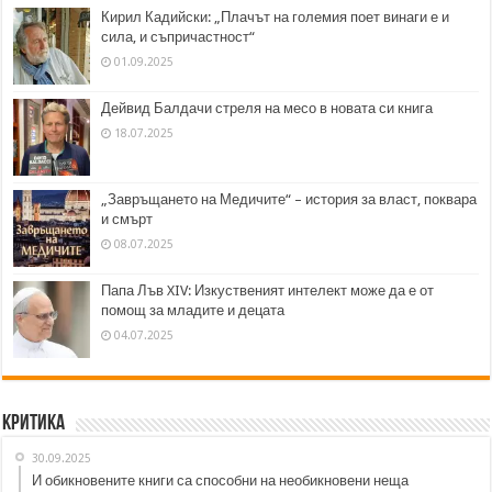
Кирил Кадийски: „Плачът на големия поет винаги е и
сила, и съпричастност“
01.09.2025
Дейвид Балдачи стреля на месо в новата си книга
18.07.2025
„Завръщането на Медичите“ – история за власт, поквара
и смърт
08.07.2025
Папа Лъв XIV: Изкуственият интелект може да е от
помощ за младите и децата
04.07.2025
Критика
30.09.2025
И обикновените книги са способни на необикновени неща