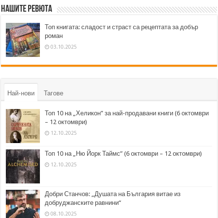
Нашите ревюта
Топ книгата: сладост и страст са рецептата за добър
роман
03.10.2025
Най-нови
Тагове
Топ 10 на „Хеликон” за най-продавани книги (6 октомври
– 12 октомври)
12.10.2025
Топ 10 на „Ню Йорк Таймс” (6 октомври – 12 октомври)
12.10.2025
Добри Станчов: „Душата на България витае из
добруджанските равнини“
08.10.2025