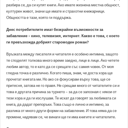
разбира се, да си купят книги. Ако имате жизнена местна общност,
културен живот, значи ще имате и страхотни книжарници.
Общността е тази, която ги поддържа.
Днес потребителите имат безкрайни възможности за
забавление – кино, телевизия, интернет. Какво е това, с което
ги превъзхожда добрият старомоден роман?
Връзката между писателя и читателя е особено интимна, защото
те споделят толкова много време заедно, лице в лице. Ако четете
любим автор, то е като да се срещате със самия човек. От моя
гледна точка е различно. Когато пиша, знам, че доста хора ще
прочетат книгата ми. Но ако се фокусирам върху това, ще се
притесня, затова не го правя. Не срещам много от читателите си и
това е другата причина за турнето – за да се запозная с някои от
тези хора и да ги изслушам. Те искат да говорят за любимата си
книга, да дадат препоръки. Това също е лично и интимно, за
разлика от много други форми на забавление. И това няма да се
промени, надявам се, че винаги ще ги има книгите и читателите.