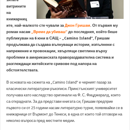
витрините
на
книжарниц
ите, най-малкото сте чували за
Джон Гришам
. От първия му
роман насам
„Време да убиваш”
до последния, който беше
публикуван на 6 юни в САЩ – „Camino Island”, Гришам
продължава да създава вълнуващи истории, изпълнени с
напрежение и провокации, хвърлящи светлина върху
проблеми в американската правораздавателна система и
разглеждащи житейските сривове под напора на
обстоятелствата.
В основата на сюжета на „Camino Island” е черният пазар за
класически литературни ръкописи. Принстънският университет
получава като наследство оригинали на Ф. С. Фицджералд, които
са откраднати. За да представи книгата си, Гришам предприе
първото си от 25 години насам литературно турне, появявайки се в
книжарници от Върмонт до Тенеси, в една от които той отговори на
няколко въпроса пред местните медии.