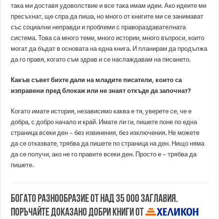
така ми доставя удоволствие и все така имам идеи. Ако идеите ми
пресъхнат, ще спра да пиша, но много от книгите ми се занимават
със социални неправди и проблеми с правораздавателната
система. Това са много теми, много истории, много въпроси, които
могат да бъдат в основата на една книга. И планирам да продължа
да го правя, когато съм здрав и се наслаждавам на писането.
Какъв съвет бихте дали на младите писатели, които са
изправени пред блокаж или не знаят откъде да започнат?
Когато имате история, независимо каква е тя, уверете се, че е
добра, с добро начало и край. Имате ли ги, пишете поне по една
страница всеки ден – без извинения, без изключения. Не можете
да се отказвате, трябва да пишете по страница на ден. Нищо няма
да се получи, ако не го правите всеки ден. Просто е – трябва да
пишете.
Богато разнообразие от над 35 000 заглавия.
Поръчайте доказано добри книги от