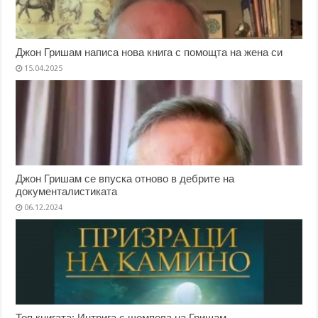
Джон Гришам написа нова книга с помощта на жена си
15.04.2025
Джон Гришам се впуска отново в дебрите на
документалистиката
06.12.2024
Топ книгата: Интрига с щемпела на Гришам