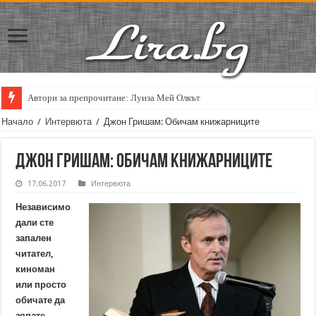
Автори за препрочитане: Луиза Мей Олкът
Кирил Кадийски: „Плачът на големия поет винаги е и сила, и съпричаст
Начало
/
Интервюта
/
Джон Гришам: Обичам книжарниците
Джон Гришам: Обичам книжарниците
17.06.2017
Интервюта
Независимо
дали сте
запален
читател,
киноман
или просто
обичате да
зяпате