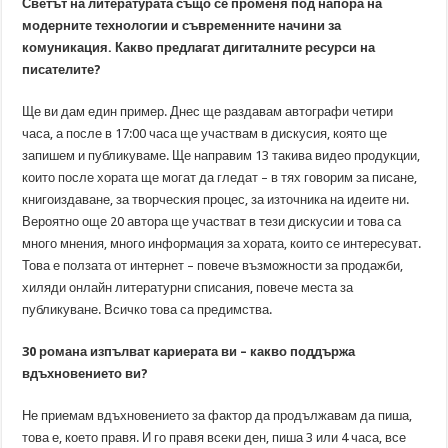
Светът на литературата също се променя под напора на
модерните технологии и съвременните начини за
комуникация. Какво предлагат дигиталните ресурси на
писателите?
Ще ви дам един пример. Днес ще раздавам автографи четири
часа, а после в 17:00 часа ще участвам в дискусия, която ще
запишем и публикуваме. Ще направим 13 такива видео продукции,
които после хората ще могат да гледат – в тях говорим за писане,
книгоиздаване, за творческия процес, за източника на идеите ни.
Вероятно още 20 автора ще участват в тези дискусии и това са
много мнения, много информация за хората, които се интересуват.
Това е ползата от интернет – повече възможности за продажби,
хиляди онлайн литературни списания, повече места за
публикуване. Всичко това са предимства.
30 романа изпълват кариерата ви – какво поддържа
вдъхновението ви?
Не приемам вдъхновението за фактор да продължавам да пиша,
това е, което правя. И го правя всеки ден, пиша 3 или 4 часа, все