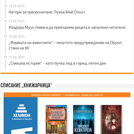
12.09.2025
Автори за препрочитане: Луиза Мей Олкът
03.09.2025
Изадора Муун помага да превърнем децата в запалени читатели
22.08.2025
„Фермата на животните“ – нечутото предупреждение на Оруел
стана на 80
19.08.2025
„Смешна история“ – като бучка лед в горещ летен ден
Списание „Книжарница“