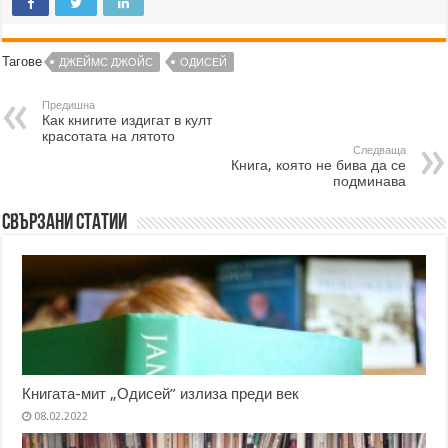
Тагове
ДЖЕЙМС ДЖОЙС
ОДИСЕЙ
Предишна
Как книгите издигат в култ
красотата на лятото
Следваща
Книга, която не бива да се
подминава
Свързани статии
Книгата-мит „Одисей” излиза преди век
08.02.2022