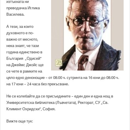
изтъкната ни
преводачка Иглика
Василева.
А тези, за които
духовното е по-
важно от месното,
нека знаят, че тази
година единствено в
България „Одисей”
на Джеймс Джойс ще
се чете в рамките на
цяло едно денонощие – от 08:00 ч. сутринта на 16 юни до 08:00 ч.
на 17 юни – 24 часа без прекъсване.
Не се колебайте да се присъедините – един ден и една нощ в
Университетска библиотека (Лъвчетата), Ректорат, СУ „Св.
Климент Охридски”, София.
Вижте още тук: