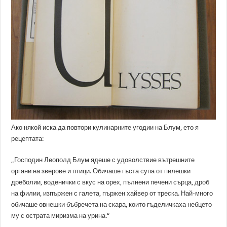
Ако някой иска да повтори кулинарните угодии на Блум, ето я
рецептата:
„Господин Леополд Блум ядеше с удоволствие вътрешните
органи на зверове и птици. Обичаше гъста супа от пилешки
дреболии, воденички с вкус на орех, пълнени печени сърца, дроб
на филии, изпържен с галета, пържен хайвер от треска. Най-много
обичаше овнешки бъбречета на скара, които гъделичкаха небцето
му с острата миризма на урина.“