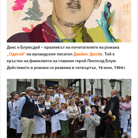
Днес е Блумсдей – празникът на почитателите на романа
„Одисей”
на ирландския писател
Джеймс Джой
с. Той е
кръстен на фамилията на главния герой Леополд Блум.
Действието в романа се развива в четвъртък, 16 юни, 1904 г.