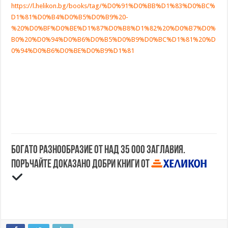
https://l.helikon.bg/books/tag/%D0%91%D0%BB%D1%83%D0%BC%
D1%81%D0%B4%D0%B5%D0%B9%20-
%20%D0%BF%D0%BE%D1%87%D0%B8%D1%82%20%D0%B7%D0%
B0%20%D0%94%D0%B6%D0%B5%D0%B9%D0%BC%D1%81%20%D
0%94%D0%B6%D0%BE%D0%B9%D1%81
Богато разнообразие от над 35 000 заглавия.
Поръчайте доказано добри книги от