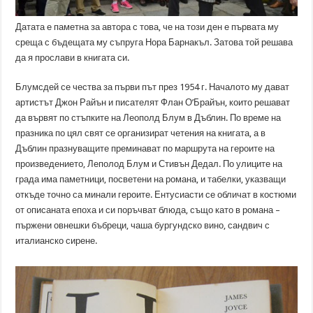
Датата е паметна за автора с това, че на този ден е първата му
среща с бъдещата му съпруга Нора Барнакъл. Затова той решава
да я прослави в книгата си.
Блумсдей се чества за първи път през 1954 г. Началото му дават
артистът Джон Райън и писателят Флан О’Брайън, които решават
да вървят по стъпките на Леополд Блум в Дъблин. По време на
празника по цял свят се организират четения на книгата, а в
Дъблин празнуващите преминават по маршрута на героите на
произведението, Леполод Блум и Стивън Дедал. По улиците на
града има паметници, посветени на романа, и табелки, указващи
откъде точно са минали героите. Ентусиасти се обличат в костюми
от описаната епоха и си поръчват блюда, също като в романа –
пържени овнешки бъбреци, чаша бургундско вино, сандвич с
италианско сирене.