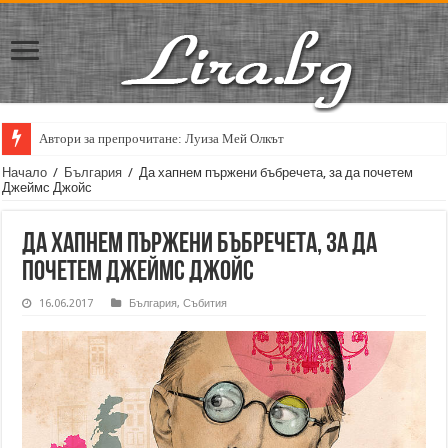
Автори за препрочитане: Луиза Мей Олкът
Кирил Кадийски: „Плачът на големия поет винаги е и сила, и съпричаст
Начало
/
България
/
Да хапнем пържени бъбречета, за да почетем
Джеймс Джойс
Да хапнем пържени бъбречета, за да
почетем Джеймс Джойс
16.06.2017
България
,
Събития