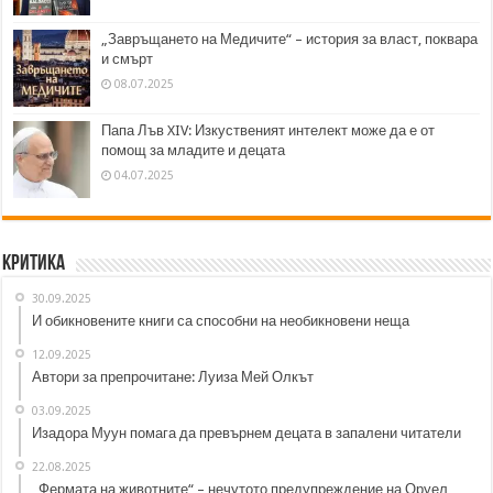
„Завръщането на Медичите“ – история за власт, поквара
и смърт
08.07.2025
Папа Лъв XIV: Изкуственият интелект може да е от
помощ за младите и децата
04.07.2025
Критика
30.09.2025
И обикновените книги са способни на необикновени неща
12.09.2025
Автори за препрочитане: Луиза Мей Олкът
03.09.2025
Изадора Муун помага да превърнем децата в запалени читатели
22.08.2025
„Фермата на животните“ – нечутото предупреждение на Оруел