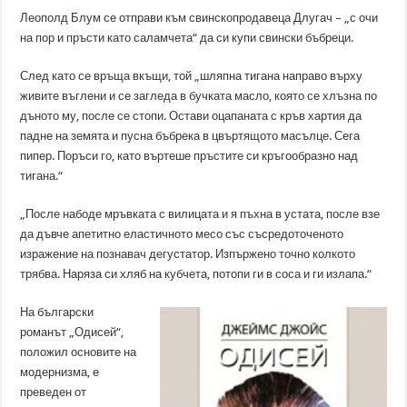
Леополд Блум се отправи към свинскопродавеца Длугач – „с очи
на пор и пръсти като саламчета“ да си купи свински бъбреци.
След като се връща вкъщи, той „шляпна тигана направо върху
живите въглени и се загледа в бучката масло, която се хлъзна по
дъното му, после се стопи. Остави оцапаната с кръв хартия да
падне на земята и пусна бъбрека в цвъртящото масълце. Сега
пипер. Поръси го, като въртеше пръстите си кръгообразно над
тигана.“
„После набоде мръвката с вилицата и я пъхна в устата, после взе
да дъвче апетитно еластичното месо със съсредоточеното
изражение на познавач дегустатор. Изпържено точно колкото
трябва. Наряза си хляб на кубчета, потопи ги в соса и ги излапа.“
На български
романът „Одисей“,
положил основите на
модернизма, е
преведен от