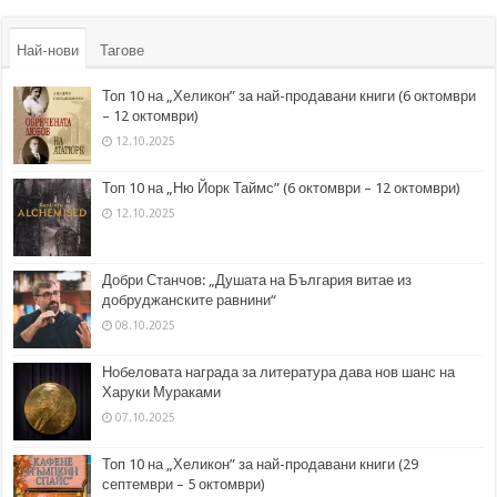
Най-нови
Тагове
Топ 10 на „Хеликон” за най-продавани книги (6 октомври
– 12 октомври)
12.10.2025
Топ 10 на „Ню Йорк Таймс” (6 октомври – 12 октомври)
12.10.2025
Добри Станчов: „Душата на България витае из
добруджанските равнини“
08.10.2025
Нобеловата награда за литература дава нов шанс на
Харуки Мураками
07.10.2025
Топ 10 на „Хеликон” за най-продавани книги (29
септември – 5 октомври)