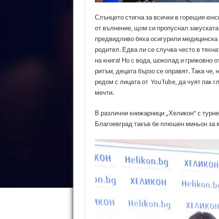
Слънцето стигна за всички в горещия юнск
от вълнение, щом си пропуснал закуската
предвидливо бяха осигурили медицинска с
родител. Едва ли се случва често в тяхна
на книга! Но с вода, шоколад и грижовно 
ритъм, децата бързо се оправят. Така че,
редом с лицата от YouTube, да чуят пак г
мечти.
В различни книжарници „Хеликон“ с турне
Благоевград такъв бе плюшен миньон за къ