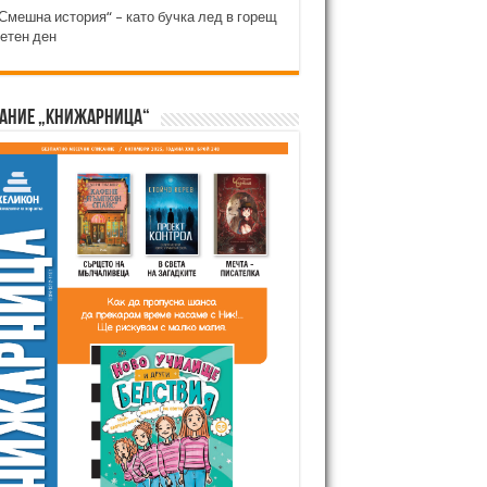
Смешна история“ – като бучка лед в горещ
етен ден
ание „Книжарница“