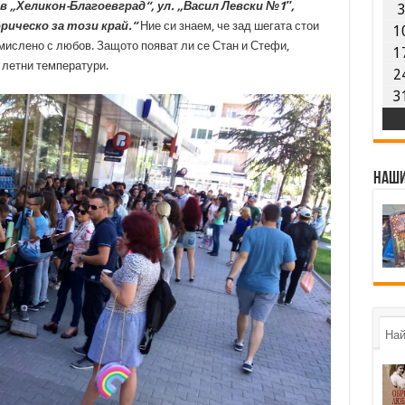
в „Хеликон-Благоевград“, ул. „Васил Левски №1″,
ическо за този край.“
Ние си знаем, че зад шегата стои
1
мислено с любов. Защото появат ли се Стан и Стефи,
1
 летни температури.
2
3
Наши
Най