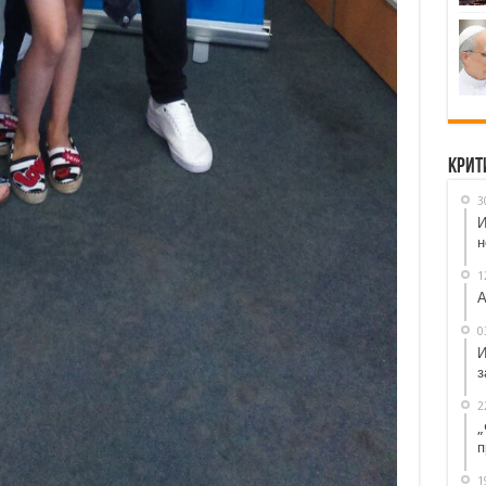
Крит
3
И
н
1
А
0
И
з
2
„
п
1