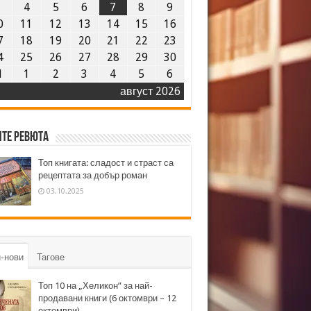
3
4
5
6
7
8
9
0
11
12
13
14
15
16
7
18
19
20
21
22
23
4
25
26
27
28
29
30
1
1
2
3
4
5
6
август 2026
те ревюта
Топ книгата: сладост и страст са
рецептата за добър роман
03.10.2025
-нови
Тагове
Топ 10 на „Хеликон” за най-
продавани книги (6 октомври – 12
октомври)