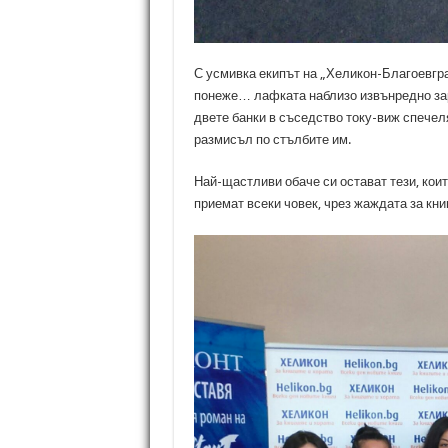
С усмивка екипът на „Хеликон-Благоевгра
понеже… лафката наблизо извънредно зар
двете банки в съседство току-виж спечеля
размисъл по стълбите им.
Най-щастливи обаче си остават тези, които
приемат всеки човек, чрез жаждата за кни