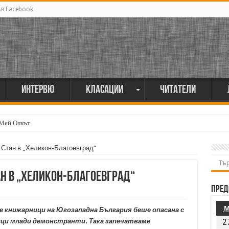
ъв Facebook
Интервю
Класации
Читатели
 Мей Олкът
мия поет винаги е и сила, и съпричастност“
Стан в „Хеликон-Благоевград“
н в „Хеликон-Благоевград“
Пред
те книжарници на Югозападна България беше опасана с
ици млади демонстранти. Така запечатваме
2