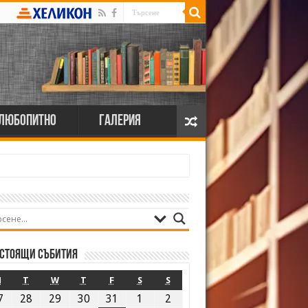
Любопитно
Галерия
стоящи събития
M
T
W
T
F
S
S
7
28
29
30
31
1
2