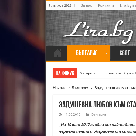
За нас
Контакти
Lira.bg в
7 АВГУСТ 2026
България
Свят
На фокус
Автори за препрочитане: Луиза
Кирил Кадийски: „Плачът на голе
Начало
/
България
/
Задушевна любов към 
Задушевна любов към Ста
11.06.2017
България
„
На 10 юни 2017 г. една от най-видни
червени ленти и обградена от стот