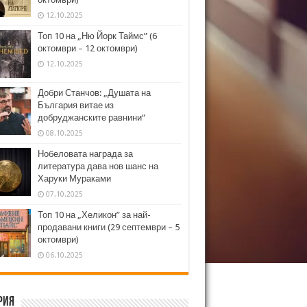
12.10.2025
Топ 10 на „Ню Йорк Таймс” (6
октомври – 12 октомври)
12.10.2025
Добри Станчов: „Душата на
България витае из
добруджанските равнини“
08.10.2025
Нобеловата награда за
литература дава нов шанс на
Харуки Мураками
07.10.2025
Топ 10 на „Хеликон” за най-
продавани книги (29 септември – 5
октомври)
06.10.2025
рия