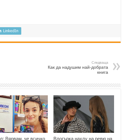
LinkedIn
Следваща
Как да надушим най-добрата
книга
л: Вярвам, че всичко
Влогърка нахлу на ревю на