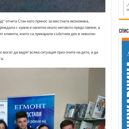
„
л
д“ отчита Стан като принос за местната икономика,
еждала с храни и напитки около неговото представяне, а
Спис
т клиенти, които са прекарали съботния ден в неволен
 могат да видят всяка ситуация през очите на дете, и да
га.