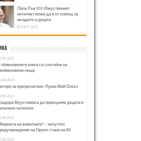
Папа Лъв XIV: Изкуственият
интелект може да е от помощ за
младите и децата
04.07.2025
ика
0.09.2025
 обикновените книги са способни на
еобикновени неща
2.09.2025
втори за препрочитане: Луиза Мей Олкът
3.09.2025
задора Муун помага да превърнем децата в
апалени читатели
2.08.2025
Фермата на животните“ – нечутото
редупреждение на Оруел стана на 80
9.08.2025