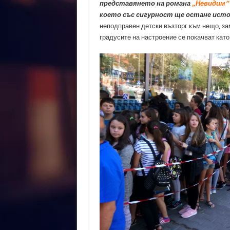
представянето на романа
„Невидим“
което със сигурност ще остане истор
неподправен детски възторг към нещо, за
градусите на настроение се покачват като