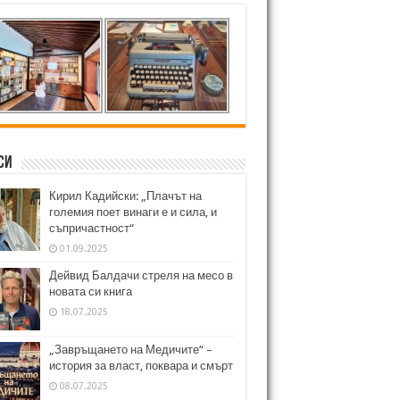
си
Кирил Кадийски: „Плачът на
големия поет винаги е и сила, и
съпричастност“
01.09.2025
Дейвид Балдачи стреля на месо в
новата си книга
18.07.2025
„Завръщането на Медичите“ –
история за власт, поквара и смърт
08.07.2025