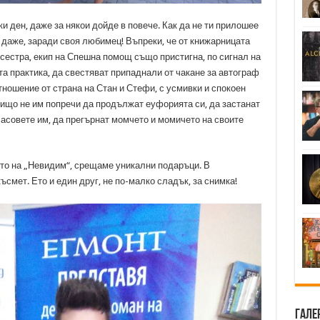
и ден, даже за някои дойде в повече. Как да не ти прилошее
 даже, заради своя любимец! Въпреки, че от книжарницата
естра, екип на Спешна помощ също пристигна, по сигнал на
та практика, да свестяват припаднали от чакане за автограф
отношение от страна на Стан и Стефи, с усмивки и спокоен
 нищо не им попречи да продължат еуфорията си, да застанат
ласовете им, да прегърнат момчето и момичето на своите
то на „Невидим“, срещаме уникални подаръци. В
смет. Ето и един друг, не по-малко сладък, за снимка!
Гале