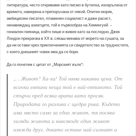
литература, често откриваме като писмо в бутилка, изхврълена от
времето, намерена и препоръчана от някой. Опитен моряк,
амбициозен писател, пламенен социалист и даже расист,
ненавиждащ азиатците, той е първообраз на Хемингуей –
гениален пияница, който пише и живее като за последно. Джек
Лондон прекрачва в ХХ в. сякаш минава от морето на сушата, за
да ни остави чрез приключенията си свидетелство за трудностите,
с които днешният човек има да се бори.
Да го почетем с цитат от „Морският вълк“:
„…Живот? Ха-ха! Той няма никаква цена. От
всички евтини неща той е най-евтиното. Той
стърчи пред всяка врата като просяк.
Природата го разлива с щедра ръка. Където
има място само за един живот, тя посява
хиляди живота и навсякъде един живот
изяжда друг, докато остане най-силният и