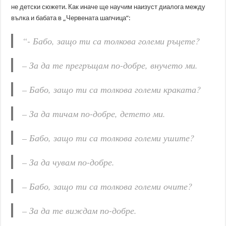
не детски сюжети. Как иначе ще научим наизуст диалога между
вълка и бабата в „Червената шапчица“:
“- Бабо, защо ти са толкова големи ръцете?
– За да те прегръщам по-добре, внучето ми.
– Бабо, защо ти са толкова големи краката?
– За да тичам по-добре, детето ми.
– Бабо, защо ти са толкова големи ушите?
– За да чувам по-добре.
– Бабо, защо ти са толкова големи очите?
– За да те виждам по-добре.