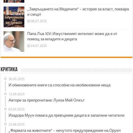
„Завръщането на Медичите“ – история за власт, поквара
и смърт
08.07.2025
Папа Лъв XIV: Изкуственият интелект може да е от
помощ за младите и децата
04.07.2025
Критика
30.09.2025
И обикновените книги са способни на необикновени неща
12.09.2025
Автори за препрочитане: Луиза Мей Олкът
03.09.2025
Изадора Муун помага да превърнем децата в запалени читатели
22.08.2025
„Фермата на животните“ – нечутото предупреждение на Оруел