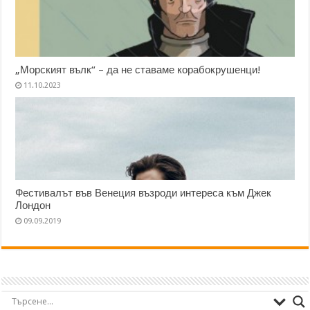
„Морският вълк“ – да не ставаме корабокрушенци!
11.10.2023
Фестивалът във Венеция възроди интереса към Джек
Лондон
09.09.2019