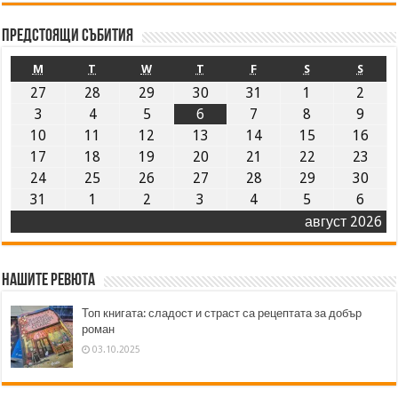
Предстоящи събития
M
T
W
T
F
S
S
27
28
29
30
31
1
2
3
4
5
6
7
8
9
10
11
12
13
14
15
16
17
18
19
20
21
22
23
24
25
26
27
28
29
30
31
1
2
3
4
5
6
август 2026
Нашите ревюта
Топ книгата: сладост и страст са рецептата за добър
роман
03.10.2025