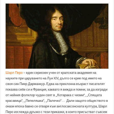
Шарл Перо
–
един сериозен учен от кралската академия на
науките при царуването на
Луи XIV,
дълго се крие
под името
на
своя син Пиер Дарманкур.
Едва на преклонна възраст писателят
показва себе си
и Франция, каквато я вижда и помни, за да изгради
от нейния фолклор чуден свят в
„Котарака с чизми”, „Спящата
красавица”, „Пепеляшка”, „Палечко”…
Дали защото обществото в
онази епоха бавно се отваря към англосаксонската култура, Шарл
Перо изглежда дръзко с тези приказки, в които присъстват съвсем