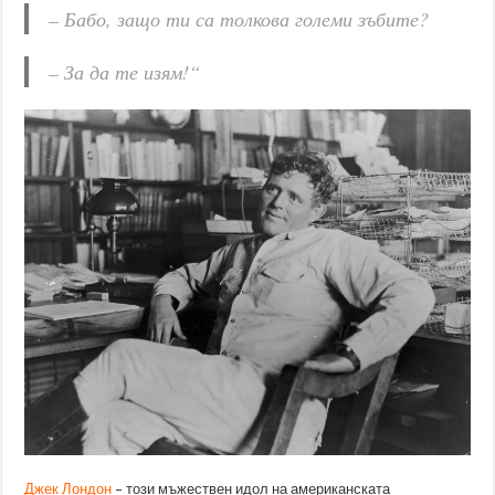
– Бабо, защо ти са толкова големи зъбите?
– За да те изям!“
Джек Лондон
– този мъжествен идол на американската