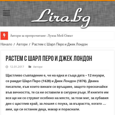
Автори за препрочитане: Луиза Мей Олкът
Начало
/
Автори
/
Растем с Шарл Перо и Джек Лондон
Растем с Шарл Перо и Джек Лондон
12.01.2017
Автори
Щастливо съвпадение е, че на една и съща дата – 12 януари,
се раждат
Шарл Перо
(1628)
и Джек Лондон
(1876).
Д
вама
писатели, към които винаги се връщаме,
защото прескачайки
във вечността, те са ни оставили в сигурни ръце.
И книгите им
все ще ни се струват особено на място, за този миг,
за
хубавия
ден
с щастлив край, за лошия с поука, за възрастта, когато …
ами, ще си останем деца, макар и пораснали.