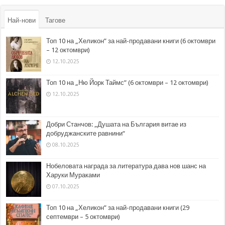
Най-нови
Тагове
Топ 10 на „Хеликон” за най-продавани книги (6 октомври
– 12 октомври)
12.10.2025
Топ 10 на „Ню Йорк Таймс” (6 октомври – 12 октомври)
12.10.2025
Добри Станчов: „Душата на България витае из
добруджанските равнини“
08.10.2025
Нобеловата награда за литература дава нов шанс на
Харуки Мураками
07.10.2025
Топ 10 на „Хеликон” за най-продавани книги (29
септември – 5 октомври)