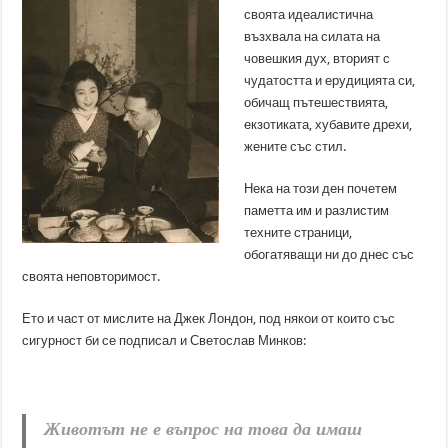
своята идеалистична
възхвала на силата на
човешкия дух, вторият с
чудатостта и ерудицията си,
обичащ пътешествията,
екзотиката, хубавите дрехи,
жените със стил.
Нека на този ден почетем
паметта им и разлистим
техните страници,
обогатяващи ни до днес със
своята неповторимост.
Ето и част от мислите на Джек Лондон, под някои от които със
сигурност би се подписал и Светослав Минков:
Животът не е въпрос на това да имаш