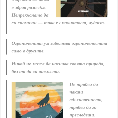
е здрав разсъдък.
Непрекъснато да
си спомняш — това е смахнатост, лудост.
Ограниченият ум забелязва ограничеността
само в другите.
Никой не може да насилва своята природа,
без тя да си отмъсти.
Не трябва да
чакаш
вдъхновението,
трябва да го
преследваш.