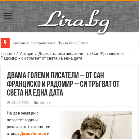
Автори за препрочитане: Луиза Мей Олкът
Кирил Кадийски: „Плачът на големия поет винаги е и сила, и съпричаст
Начало
/
Автори
/
Двама големи писатели – от Сан Франциско и
Радомир – си тръгват от света на една дата
Двама големи писатели – от Сан
Франциско и Радомир – си тръгват от
света на една дата
22.11.2023
Автори
На
22 ноември
с
петдесет години
разлика от този свят си
отиват
Джек Лондон
и