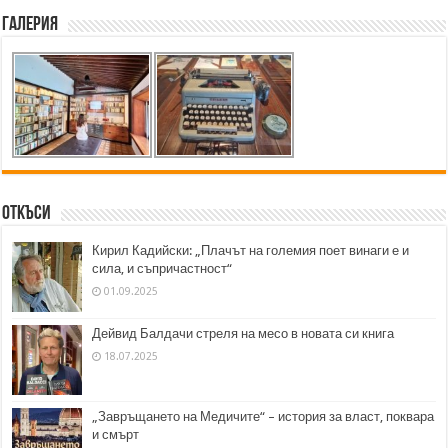
Галерия
Откъси
Кирил Кадийски: „Плачът на големия поет винаги е и
сила, и съпричастност“
01.09.2025
Дейвид Балдачи стреля на месо в новата си книга
18.07.2025
„Завръщането на Медичите“ – история за власт, поквара
и смърт