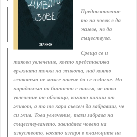
Предназначение
то на човек е да
живее, не да
съществува.
Среща се и
такова увлечение, което представлява
връхната точка на живота, над която
животът не може повече да се издигне. Но
парадоксът на битието е такъв, че това
увлечение те обхваща, когато кипиш от
живот, а то те кара съвсем да забравиш, че
си жив. Това увлечение, тази забрава на
съществуването, завладява човека на
изкуството, когато изгаря в пламъците на