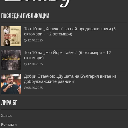
Последни публикации
Топ 10 на „Хеликон” за най-продавани книги (6
октомври – 12 октомври)
12.10.2025
Топ 10 на „Ню Йорк Таймс” (6 октомври – 12
октомври)
12.10.2025
Добри Станчов: „Душата на България витае из
добруджанските равнини“
08.10.2025
Лира.бг
За нас
Контакти