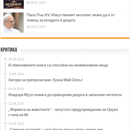
08.07.2025
Папа Лъв XIV: Изкуственият интелект може да е от
помощ за младите и децата
04.07.2025
Критика
30.09.2025
И обикновените книги са способни на необикновени неща
12.09.2025
Автори за препрочитане: Луиза Мей Олкът
03.09.2025
Изадора Муун помага да превърнем децата в запалени читатели
22.08.2025
„Фермата на животните“ – нечутото предупреждение на Оруел
стана на 80
19.08.2025
„Смешна история“ – като бучка лед в горещ летен ден