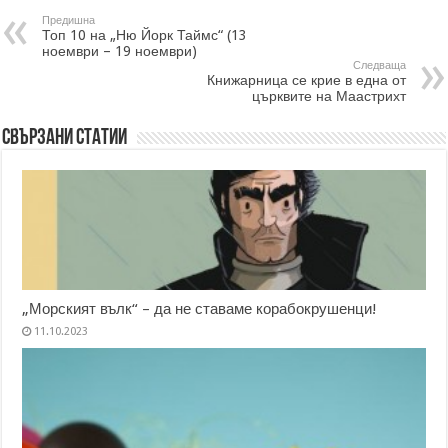
Предишна
Топ 10 на „Ню Йорк Таймс“ (13
ноември – 19 ноември)
Следваща
Книжарница се крие в една от
църквите на Маастрихт
Свързани статии
„Морският вълк“ – да не ставаме корабокрушенци!
11.10.2023