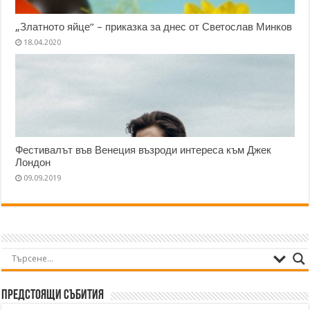
„Златното яйце“ – приказка за днес от Светослав Минков
18.04.2020
Фестивалът във Венеция възроди интереса към Джек
Лондон
09.09.2019
Предстоящи събития