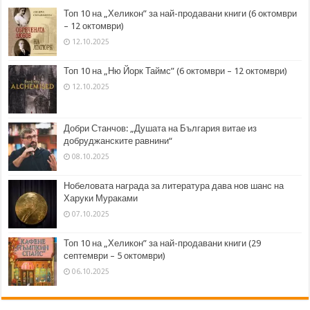
Топ 10 на „Хеликон” за най-продавани книги (6 октомври
– 12 октомври)
12.10.2025
Топ 10 на „Ню Йорк Таймс” (6 октомври – 12 октомври)
12.10.2025
Добри Станчов: „Душата на България витае из
добруджанските равнини“
08.10.2025
Нобеловата награда за литература дава нов шанс на
Харуки Мураками
07.10.2025
Топ 10 на „Хеликон” за най-продавани книги (29
септември – 5 октомври)
06.10.2025