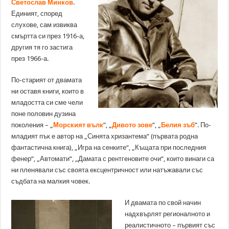
Светослав Минков
.
Единият, според
слухове, сам извиква
смъртта си през 1916-а,
другия тя го застига
през 1966-а.
По-старият от двамата
ни оставя книги, които в
младостта си сме чели
поне половин дузина
поколения – „
Морският вълк
”, „
Дивото зове
”, „
Белия зъб
”. По-
младият пък е автор на „Синята хризантема“ (първата родна
фантастична книга), „Игра на сенките“, „Къщата при последния
фенер“, „Автомати“, „Дамата с рентгеновите очи“, които винаги са
ни пленявали със своята ексцентричност или натъжавали със
съдбата на малкия човек.
И двамата по свой начин
надхвърлят регионалното и
реалистичното – първият със