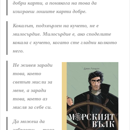
добри карти, а понякога на това да
изиграеш лошите карти добре.
Кокалът, подхвърлен на кучето, не е
милосърдие. Милосърдие е, ако споделите
кокала с кучето, когато сте гладни колкото
него.
Не живея заради
това, което
светът мисли за
мене, а заради
това, което аз
мисля за себе си.
Да можеш да
забравяш — това