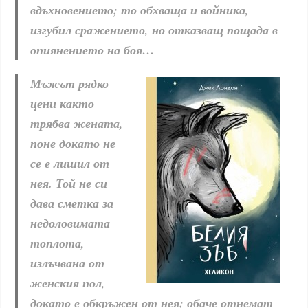
вдъхновението; то обхваща и войника,
изгубил сражението, но отказващ пощада в
опиянението на боя…
Мъжът рядко
цени както
трябва жената,
поне докато не
се е лишил от
нея. Той не си
дава сметка за
недоловимата
топлота,
излъчвана от
женския пол,
докато е обкръжен от нея; обаче отнемат