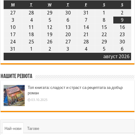
M
T
W
T
F
S
S
27
28
29
30
31
1
2
3
4
5
6
7
8
9
10
11
12
13
14
15
16
17
18
19
20
21
22
23
24
25
26
27
28
29
30
31
1
2
3
4
5
6
август 2026
Нашите ревюта
Топ книгата: сладост и страст са рецептата за добър
роман
03.10.2025
Най-нови
Тагове