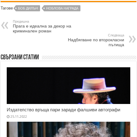
Тагове
БОБ ДИЛЪН
НОБЛОВА НАГРАДА
Предишна
Прага е идеална за декор на
криминален роман
Следваща
Надбягване по второкласни
пътища
Свързани статии
Издателство връща пари заради фалшиви автографи
25.11.2022