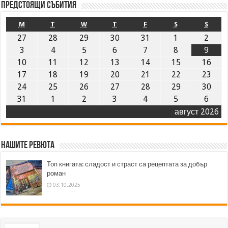
Предстоящи събития
M
T
W
T
F
S
S
27
28
29
30
31
1
2
3
4
5
6
7
8
9
10
11
12
13
14
15
16
17
18
19
20
21
22
23
24
25
26
27
28
29
30
31
1
2
3
4
5
6
август 2026
Нашите ревюта
Топ книгата: сладост и страст са рецептата за добър
роман
03.10.2025