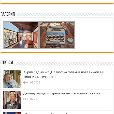
Галерия
Откъси
Кирил Кадийски: „Плачът на големия поет винаги е и
сила, и съпричастност“
01.09.2025
Дейвид Балдачи стреля на месо в новата си книга
18.07.2025