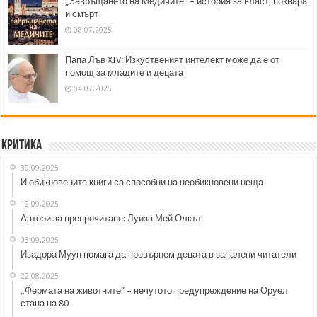
„Завръщането на Медичите“ – история за власт, поквара
и смърт
08.07.2025
Папа Лъв XIV: Изкуственият интелект може да е от
помощ за младите и децата
04.07.2025
Критика
30.09.2025
И обикновените книги са способни на необикновени неща
12.09.2025
Автори за препрочитане: Луиза Мей Олкът
03.09.2025
Изадора Муун помага да превърнем децата в запалени читатели
22.08.2025
„Фермата на животните“ – нечутото предупреждение на Оруел
стана на 80