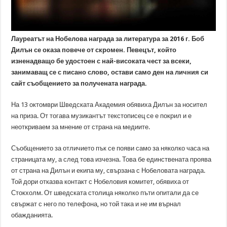
Лауреатът на Нобелова награда за литература за 2016 г. Боб
Дилън се оказа повече от скромен. Певецът, който
изненадващо бе удостоен с най-високата чест за всеки,
занимаващ се с писано слово, остави само ден на личния си
сайт съобщението за получената награда.
На 13 октомври Шведската Академия обявиха Дилън за носител
на приза. От тогава музикантът текстописец се е покрил и е
неоткриваем за мнение от страна на медиите.
Съобщението за отличието пък се появи само за няколко часа на
страницата му, а след това изчезна. Това бе единствената проява
от страна на Дилън и екипа му, свързана с Нобеловата награда.
Той дори отказва контакт с Нобеловия комитет, обявиха от
Стокхолм. От шведската столица няколко пъти опитали да се
свържат с него по телефона, но той така и не им върнал
обажданията.