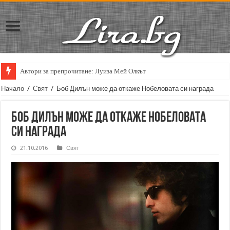
Автори за препрочитане: Луиза Мей Олкът
Начало
/
Свят
/
Боб Дилън може да откаже Нобеловата си награда
Боб Дилън може да откаже Нобеловата
си награда
21.10.2016
Свят