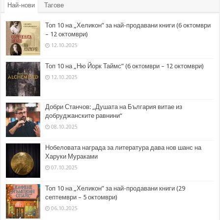
Най-нови
Тагове
Топ 10 на „Хеликон” за най-продавани книги (6 октомври
– 12 октомври)
12.10.2025
Топ 10 на „Ню Йорк Таймс” (6 октомври – 12 октомври)
12.10.2025
Добри Станчов: „Душата на България витае из
добруджанските равнини“
08.10.2025
Нобеловата награда за литература дава нов шанс на
Харуки Мураками
07.10.2025
Топ 10 на „Хеликон” за най-продавани книги (29
септември – 5 октомври)
06.10.2025