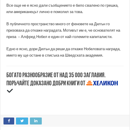
Все още не е ясно дали съобщението е било свалено по грешка,
или американецът лично е помолил за това.
В публичното пространство много от феновете на Дилън го
призоваха да откаже наградата. Мотивът им е, че основателят на
приза – Алфред Нобел е един от най-големите капиталисти.
Едно е ясно, дори Дилън да реши да откаже Нобеловата награда,
името му ще остане в списъка на Шведската академия.
Богато разнообразие от над 35 000 заглавия.
Поръчайте доказано добри книги от