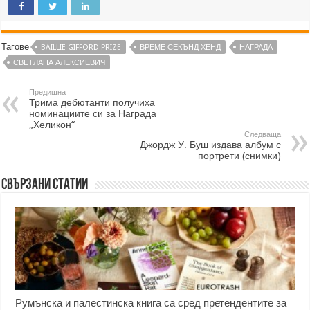
Тагове
BAILLIE GIFFORD PRIZE
ВРЕМЕ СЕКЪНД ХЕНД
НАГРАДА
СВЕТЛАНА АЛЕКСИЕВИЧ
Предишна
Трима дебютанти получиха
номинациите си за Награда
„Хеликон“
Следваща
Джордж У. Буш издава албум с
портрети (снимки)
Свързани статии
Румънска и палестинска книга са сред претендентите за