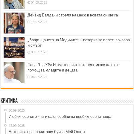
01.09.2025
Дейвид Балдачи стреля на месо в новата си книга
18.07.2025
„Завръщането на Медичите“ – история за власт, поквара
и смърт
08.07.2025
Папа Лъв XIV: Изкуственият интелект може да е от
помощ за младите и децата
04.07.2025
Критика
30.09.2025
И обикновените книги са способни на необикновени неща
12.09.2025
Автори за препрочитане: Луиза Мей Олкът