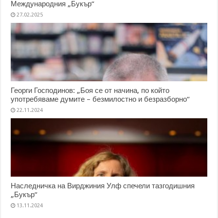
Международния „Букър“
27.02.2025
Георги Господинов: „Боя се от начина, по който
употребяваме думите – безмилостно и безразборно“
22.11.2024
Наследничка на Вирджиния Улф спечели тазгодишния
„Букър“
13.11.2024