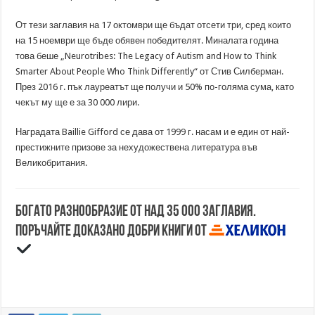
От тези заглавия на 17 октомври ще бъдат отсети три, сред които
на 15 ноември ще бъде обявен победителят. Миналата година
това беше „Neurotribes: The Legacy of Autism and How to Think
Smarter About People Who Think Differently“ от Стив Силберман.
През 2016 г. пък лауреатът ще получи и 50% по-голяма сума, като
чекът му ще е за 30 000 лири.
Наградата Baillie Gifford се дава от 1999 г. насам и е един от най-
престижните призове за нехудожествена литература във
Великобритания.
Богато разнообразие от над 35 000 заглавия.
Поръчайте доказано добри книги от