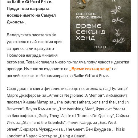
за Baillie Gifford Prize.
Преди това наградата
носеше името на Самуел
Джонсън.
Беларуската писателка бе
удостоена с най-високия приз
за принос в литературата –
Нобелова награда миналия
октомври. Това й спечели много по-голяма популярност и десетки
преводи. Именно за изданието на
„Време секънд хенд“
на
английски език тя бе номинирана за Baillie Gifford Prize.
Сред десетте книги финалисти са още носителката на „Пулицър“
Марго Джеферсън за „America Negroland: A Memoir“, либийският
писател Хишам Матар за „The Return: Fathers, Sons and the Land In
Between“, Лаура Къминг за „The Vanishing Man“, Франсис Уилсън
за биографията „Guilty Thing: A Life of Thomas De Quincey“, Саймън
Ингс за „Stalin and the Scientists“, Филип Сандс за „East West
Street“,Сидхарта Мукерджи за „The Gene“, Бен Джуда за „This is
London“ и Чарлс Фостър за „Being a Beast“.