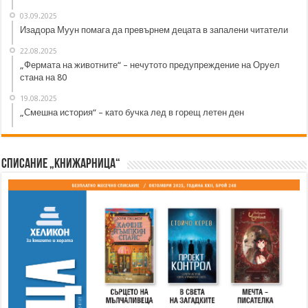
03.09.2025
Изадора Муун помага да превърнем децата в запалени читатели
22.08.2025
„Фермата на животните“ – нечутото предупреждение на Оруел
стана на 80
19.08.2025
„Смешна история“ – като бучка лед в горещ летен ден
Списание „Книжарница“