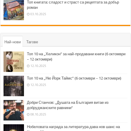
Топ книгата: сладост и страст са рецептата за добър
роман
03.10.2025
Най-нови
Тагове
Топ 10 на „Хеликон” за най-продавани книги (6 октомври
– 12 октомври)
12.10.2025
Топ 10 на „Ню Йорк Таймс” (6 октомври – 12 октомври)
12.10.2025
Добри Станчов: „Душата на България витае из
добруджанските равнини“
08.10.2025
Нобеловата награда за литература дава нов шанс на