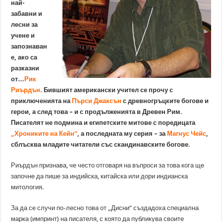
най-
забавни и
лесни за
учене и
запознаван
е, ако са
разказни
от…
Рик
Риърдън
. Бившият американски учител се прочу с
приключенията на
Пърси Джаксън
с древногръцките богове и
герои, а след това – и с продълженията в Древен Рим.
Писателят не подмина и египетските митове с поредицата
„Хрониките на Кейн“
, а последната му серия – за
Магнус Чейс
,
сблъсква младите читатели със скандинавските богове.
Риърдън признава, че често отговаря на въпроси за това кога ще
започне да пише за индийска, китайска или дори индианска
митология.
За да се случи по-лесно това от „Дисни“ създадоха специална
марка (импринт) на писателя, с която да публикува своите