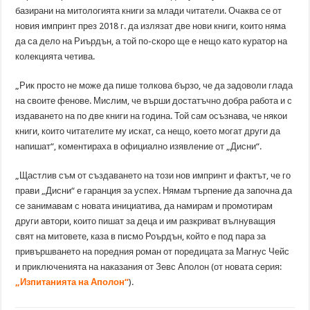
базирани на митологията книги за млади читатели. Очаква се от
новия импринт през 2018 г. да излязат две нови книги, които няма
да са дело на Риърдън, а той по-скоро ще е нещо като куратор на
колекцията четива.
„Рик просто не може да пише толкова бързо, че да задоволи глада
на своите фенове. Мислим, че върши достатъчно добра работа и с
издаването на по две книги на година. Той сам осъзнава, че някои
книги, които читателите му искат, са нещо, което могат други да
напишат“, коментираха в официално изявление от „Дисни“.
„Щастлив съм от създаването на този нов импринт и фактът, че го
прави „Дисни“ е гаранция за успех. Нямам търпение да започна да
се занимавам с новата инициатива, да намирам и промотирам
други автори, които пишат за деца и им разкриват вълнуващия
свят на митовете, каза в писмо Роърдън, който е под пара за
привършването на поредния роман от поредицата за Магнус Чейс
и приключенията на наказания от Зевс Аполон (от новата серия:
„Изпитанията на Аполон“
).