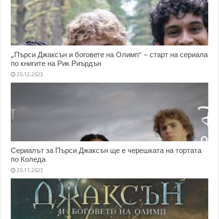
„Пърси Джаксън и боговете на Олимп“ – старт на сериала
по книгите на Рик Риърдън
20.12.2023
Сериалът за Пърси Джаксън ще е черешката на тортата
по Коледа
20.11.2023