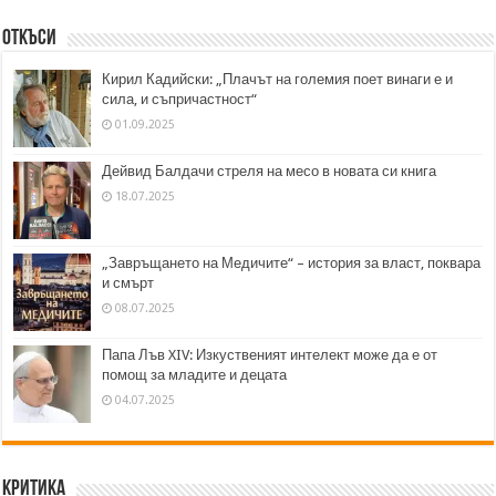
Откъси
Кирил Кадийски: „Плачът на големия поет винаги е и
сила, и съпричастност“
01.09.2025
Дейвид Балдачи стреля на месо в новата си книга
18.07.2025
„Завръщането на Медичите“ – история за власт, поквара
и смърт
08.07.2025
Папа Лъв XIV: Изкуственият интелект може да е от
помощ за младите и децата
04.07.2025
Критика