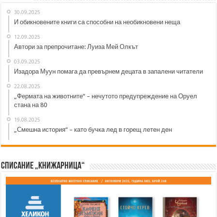
30.09.2025
И обикновените книги са способни на необикновени неща
12.09.2025
Автори за препрочитане: Луиза Мей Олкът
03.09.2025
Изадора Муун помага да превърнем децата в запалени читатели
22.08.2025
„Фермата на животните“ – нечутото предупреждение на Оруел
стана на 80
19.08.2025
„Смешна история“ – като бучка лед в горещ летен ден
Списание „Книжарница“