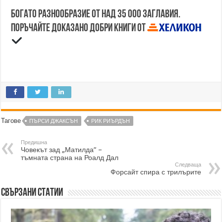
Богато разнообразие от над 35 000 заглавия.
Поръчайте доказано добри книги от
Тагове
ПЪРСИ ДЖАКСЪН
РИК РИЪРДЪН
Предишна
Човекът зад „Матилда“ –
тъмната страна на Роалд Дал
Следваща
Форсайт спира с трилърите
Свързани статии