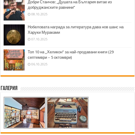
Добри Станчов: „Душата на България витае из
добруджанските равнини“
08.10.2025
Нобеловата награда за литература дава нов шанс на
Харуки Мураками
07.10.2025
Топ 10 на „Хеликон” за най-продавани книги (29
септември – 5 октомври)
06.10.2025
Галерия