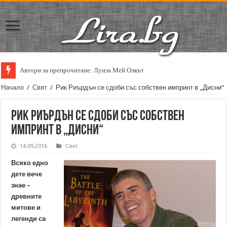
Автори за препрочитане: Луиза Мей Олкът
Начало
/
Свят
/
Рик Риърдън се сдоби със собствен импринт в „Дисни“
Рик Риърдън се сдоби със собствен
импринт в „Дисни“
14.09.2016
Свят
Всяко едно
дете вече
знае –
древните
митове и
легенди са