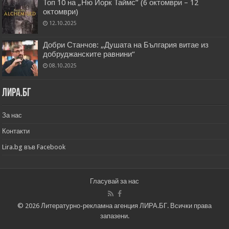
Топ 10 на „Ню Йорк Таймс” (6 октомври – 12
октомври)
12.10.2025
Добри Станчов: „Душата на България витае из
добруджанските равнини“
08.10.2025
Лира.бг
За нас
Контакти
Lira.bg във Facebook
Гласувай за нас
© 2026 Литературно-рекламна агенция ЛИРА.БГ. Всички права
запазени.