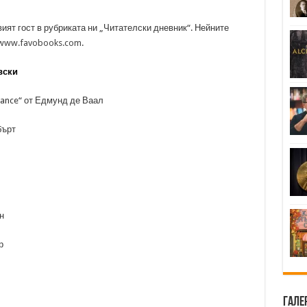
ят гост в рубриката ни „Читателски дневник“. Нейните
www.favobooks.com
.
вски
itance“ от Едмунд де Ваал
бърт
н
р
Гале