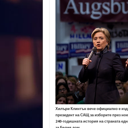
Хилъри Клинтън вече официално е изди
президент на САЩ за изборите през ное
240-годишната история на страната едн
за Белия дом.