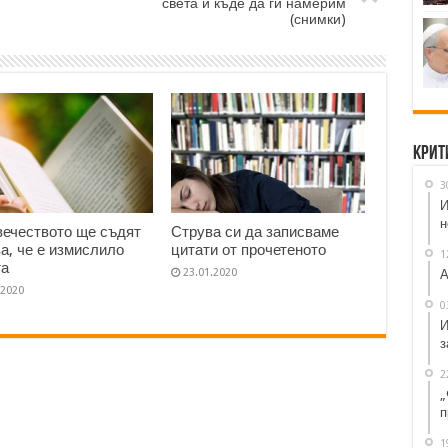
света и къде да ги намерим
(снимки)
Крит
3
И
н
вечеството ще съдят
Струва си да записваме
ва, че е измислило
цитати от прочетеното
1
та
23.01.2020
А
.2020
0
И
з
2
„
п
1