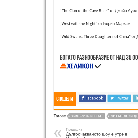
“The Clan of the Cave Bear” от Джийн Ауел
„West with the Night” от Берил Маркам
“Wild Swans: Three Daughters of China” от
Богато разнообразие от над 35 0
Facebook
Twitter
Сподели
Тагове
ХИЛЪРИ КЛИНТЪН
ЧИТАТЕЛСКИ Д
Предишна
Дългоочакваното шоу е утре в