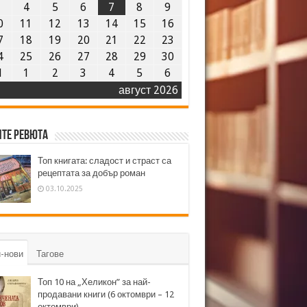
3
4
5
6
7
8
9
0
11
12
13
14
15
16
7
18
19
20
21
22
23
4
25
26
27
28
29
30
1
1
2
3
4
5
6
август 2026
те ревюта
Топ книгата: сладост и страст са
рецептата за добър роман
03.10.2025
-нови
Тагове
Топ 10 на „Хеликон” за най-
продавани книги (6 октомври – 12
октомври)