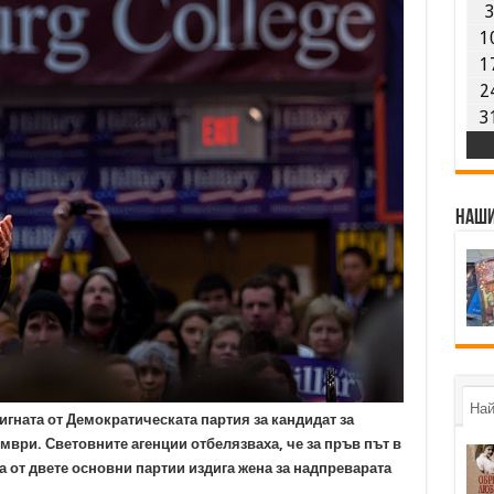
1
1
2
3
Наши
Най
гната от Демократическата партия за кандидат за
мври. Световните агенции отбелязваха, че за пръв път в
а от двете основни партии издига жена за надпреварата