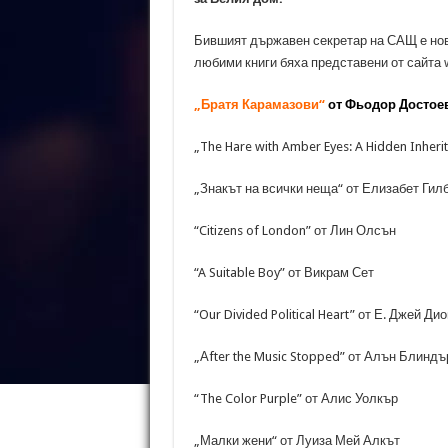
Бившият държавен секретар на САЩ е нови
любими книги бяха представени от сайта
„Братя Карамазови“
от Фьодор Достое
„The Hare with Amber Eyes: A Hidden Inher
„Знакът на всички неща“ от Елизабет Гил
“Citizens of London” от Лин Олсън
“A Suitable Boy” от Викрам Сет
“Our Divided Political Heart” от Е. Джей Дио
„Аfter the Music Stopped” от Алън Блиндъ
“The Color Purple” от Алис Уолкър
„Малки жени“ от Луиза Мей Алкът