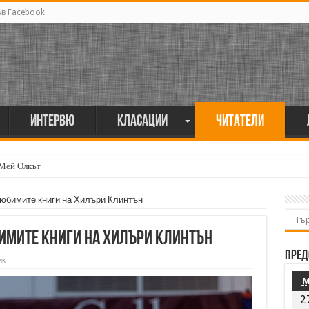
ъв Facebook
Интервю
Класации
Читатели
 Мей Олкът
Любимите книги на Хилъри Клинтън
имите книги на Хилъри Клинтън
Пред
ик
2