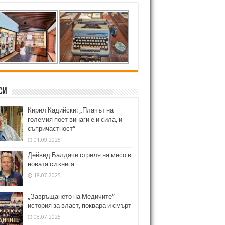
си
Кирил Кадийски: „Плачът на
големия поет винаги е и сила, и
съпричастност“
01.09.2025
Дейвид Балдачи стреля на месо в
новата си книга
18.07.2025
„Завръщането на Медичите“ –
история за власт, поквара и смърт
08.07.2025