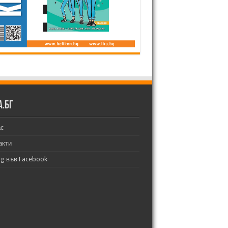
а.бг
ас
акти
bg във Facebook