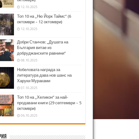
12.10.2025
Топ 10 на „Ню Йорк Таймс” (6
октомври – 12 октомври)
12.10.2025
Добри Станчов: „Душата на
България витае из
добруджанските равнини“
08.10.2025
Нобеловата награда за
литература дава нов шанс на
Харуки Мураками
07.10.2025
Топ 10 на „Хеликон” за най-
продавани книги (29 септември – 5
октомври)
06.10.2025
рия