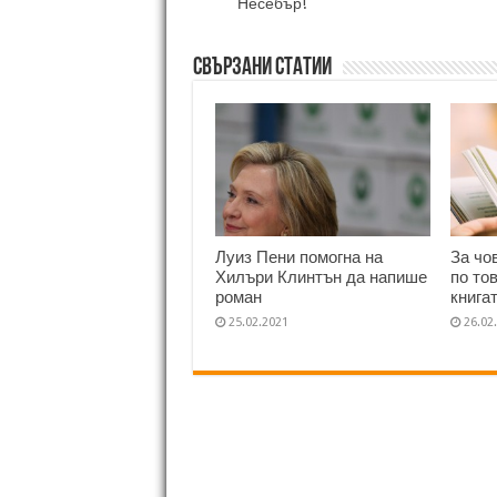
Несебър!
Свързани статии
Луиз Пени помогна на
За чо
Хилъри Клинтън да напише
по то
роман
книга
25.02.2021
26.02