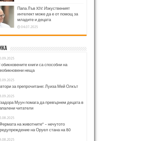
Папа Лъв XIV: Изкуственият
интелект може да е от помощ за
младите и децата
04.07.2025
ика
0.09.2025
 обикновените книги са способни на
еобикновени неща
2.09.2025
втори за препрочитане: Луиза Мей Олкът
3.09.2025
задора Муун помага да превърнем децата в
апалени читатели
2.08.2025
Фермата на животните“ – нечутото
редупреждение на Оруел стана на 80
9.08.2025