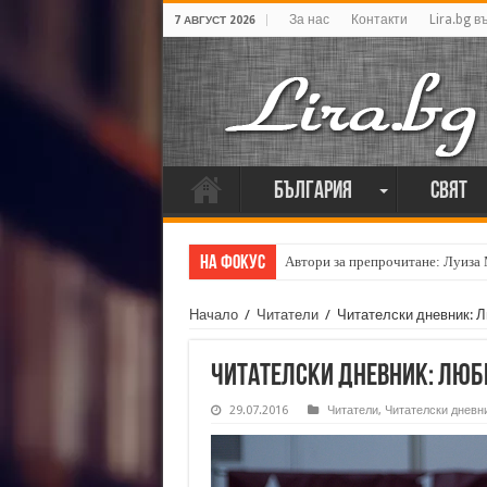
За нас
Контакти
Lira.bg в
7 АВГУСТ 2026
България
Свят
На фокус
Автори за препрочитане: Луиза
Начало
/
Читатели
/
Читателски дневник: 
Читателски дневник: Люб
29.07.2016
Читатели
,
Читателски дневн