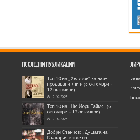
Последни публикации
Лир
Топ 10 на „Хеликон” за най-
За н
продавани книги (6 октомври –
Конт
12 октомври)
12.10.2025
Lira.
Топ 10 на „Ню Йорк Таймс” (6
октомври – 12 октомври)
12.10.2025
Добри Станчов: „Душата на
България витае из