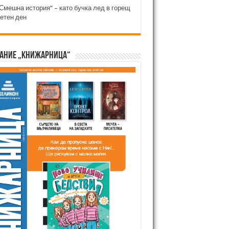
Смешна история“ – като бучка лед в горещ
етен ден
ание „Книжарница“