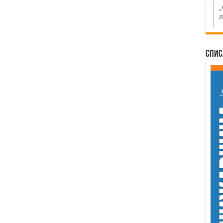
„
л
Спис