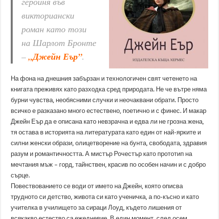
героиня във
викториански
роман като този
на Шарлот Бронте
–
„Джейн Еър”
.
На фона на днешния забързан и технологичен свят четенето на
книгата преживях като разходка сред природата. Не че вътре няма
бурни чувства, необясними случки и неочаквани обрати. Просто
всичко е разказано много естествено, поетично и с финес. И макар
Джейн Еър да е описана като невзрачна и едва ли не грозна жена,
тя остава в историята на литературата като един от най-ярките и
силни женски образи, олицетворение на бунта, свободата, здравия
разум и романтичността. А мистър Рочестър като прототип на
мечтания мъж – горд, тайнствен, красив по особен начин и с добро
сърце.
Повествованието се води от името на Джейн, която описва
трудното си детство, живота си като ученичка, а по-късно и като
учителка в училището за сираци Лоуд, където лишения от
всякакво естество са ежедневие. В един момент, след осем