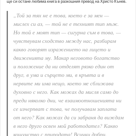
ще си остане любима книга в разкошния превод на Христо Кънев.
„Той за тях не е това, което е за мен —
мислех си аз, — той не е техният тип мъж.
Но той е моят тип — сигурна съм в това, —
чувствувам сходство между нас, разбирам
какво говорят изражението на лицето и
движенията му. Макар неговото богатство
и положение да ни отделят рязко един от
друг, в ума и сърцето ми, в кръвта и в
нервите ми има нещо, което ме сближава
духовно с него. Как можах да мисля само до
преди няколко дни, че взаимоотношенията ни
се изчерпват с това, че получавам заплата
от него? Как можах да си забраня да виждам
в него друго освен мой работодател? Какво
кощунство с природата! Всички добри,