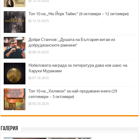
12.10.2025
Топ 10 на „Ню Йорк Таймс” (6 октомври – 12 октомври)
12.10.2025
Добри Станчов: „Душата на България витае из
добруджанските равнини“
08.10.2025
Нобеловата награда за литература дава нов шанс на
Харуки Мураками
07.10.2025
Топ 10 на „Хеликон” за най-продавани книги (29
септември – 5 октомври)
06.10.2025
Галерия