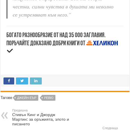
честни, силни чувства в душата ми неволно
се устремяват към него.”
Богато разнообразие от над 35 000 заглавия.
Поръчайте доказано добри книги от
Тагове
ДЖЕЙН ЕЪР
РЕВЮ
Предишна
Стивън Кинг и Джордж
Мартин: за оръжията, злото и
писането
Следваща