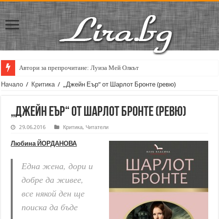
Автори за препрочитане: Луиза Мей Олкът
Начало
/
Критика
/
„Джейн Еър“ от Шарлот Бронте (ревю)
„Джейн Еър“ от Шарлот Бронте (ревю)
29.06.2016
Критика
,
Читатели
Любина ЙОРДАНОВА
Една жена, дори и
добре да живее,
все някой ден ще
поиска да бъде