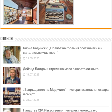
Откъси
Кирил Кадийски: „Плачът на големия поет винаги е и
сила, и съпричастност“
01.09.2025
Дейвид Балдачи стреля на месо в новата си книга
18.07.2025
„Завръщането на Медичите“ – история за власт, поквара
и смърт
08.07.2025
Папа Лъв XIV: Изкуственият интелект може да е от