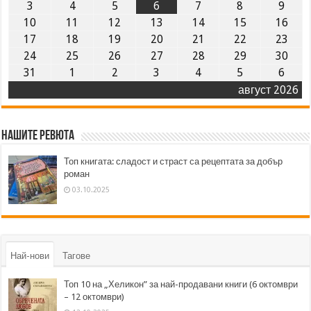
3
4
5
6
7
8
9
10
11
12
13
14
15
16
17
18
19
20
21
22
23
24
25
26
27
28
29
30
31
1
2
3
4
5
6
август 2026
Нашите ревюта
Топ книгата: сладост и страст са рецептата за добър
роман
03.10.2025
Най-нови
Тагове
Топ 10 на „Хеликон” за най-продавани книги (6 октомври
– 12 октомври)