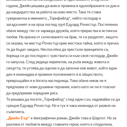
години, Джейн решава да внесе промяна в еднообразните си дни и
да кандидатства за работа на ново място. Така тя става
гувернантка в имението „Торнфийлд”, чийто господар е
загадъчният и на пръв поглед груб Едуард Рочестър. Постепенно
обаче между тях се заражда дружба, която прераства в истинска
любов. На крачка от сключването на брак, те се разделят, защото
се оказва, че мистър Рочестър крие жестока тайна, която е пречка
те да бъдат заедно. Неспособна да престъпи принципите си,
бореща се до последно с чувствата си към своя господар, Джейн
го напуска. След редица перипетии, на ръба между живота и
смъртта, тя успява да оцелее и да започне нов живот, който един
ден я изненадва и променя положението ѝ в обществото,
превръщайки я в богата наследница. Това обаче никак не я
предпазва от нови душевни терзания, които като че ли я тласкат
да предприеме поредния риск.
Тя решава да посети „Торнфийлд” след един сън, надявайки се да
срещне Едуард Рочестър. Но и тук я чака изненада от развоя на
събитията.
„Джейн Еър”
е биографичен роман. Джейн това е Шарлот. Но за
разлика от любовта между главните герои, която е споделена,