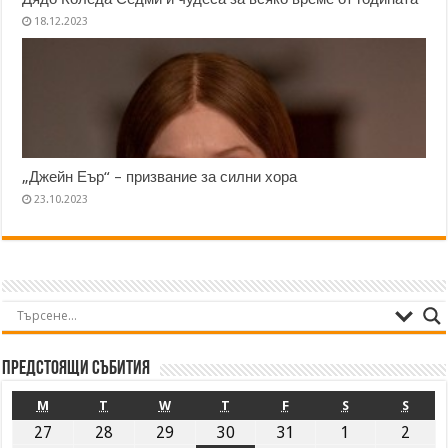
18.12.2023
„Джейн Еър“ – призвание за силни хора
23.10.2023
Предстоящи събития
M
T
W
T
F
S
S
27
28
29
30
31
1
2