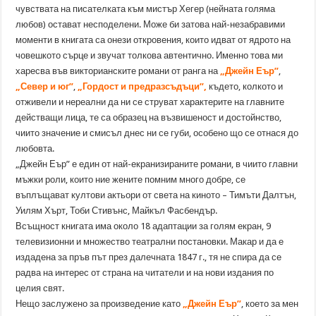
чувствата на писателката към мистър Хегер (нейната голяма
любов) остават несподелени. Може би затова най-незабравими
моменти в книгата са онези откровения, които идват от ядрото на
човешкото сърце и звучат толкова автентично. Именно това ми
харесва във викторианските романи от ранга на
„Джейн Еър”
,
„Север и юг”
,
„Гордост и предразсъдъци”
,
където, колкото и
отживели и нереални да ни се струват характерите на главните
действащи лица, те са образец на възвишеност и достойнство,
чиито значение и смисъл днес ни се губи, особено що се отнася до
любовта.
„Джейн Еър” е един от най-екранизираните романи, в чиито главни
мъжки роли, които ние жените помним много добре, се
въплъщават култови актьори от света на киното – Тимъти Далтън,
Уилям Хърт, Тоби Стивънс, Майкъл Фасбендър.
Всъщност книгата има около 18 адаптации за голям екран, 9
телевизионни и множество театрални постановки. Макар и да е
издадена за пръв път през далечната 1847 г., тя не спира да се
радва на интерес от страна на читатели и на нови издания по
целия свят.
Нещо заслужено за произведение като
„Джейн Еър”
, което за мен