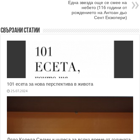
Една звезда още се смее на
небето (116 години от
рождението на Антоан дьо
Сент Екзюпери)
Свързани статии
101 есета за нова перспектива в живота
25.07.2024
Дядо Коледа Седми и чудеса за всяко време от годината