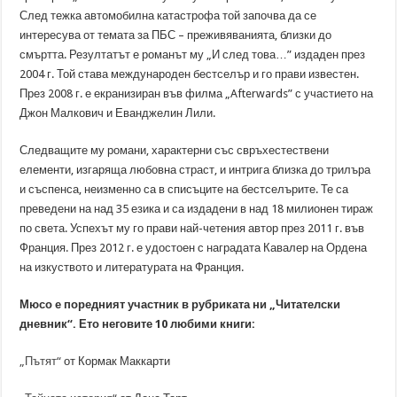
След тежка автомобилна катастрофа той започва да се
интересува от темата за ПБС – преживяванията, близки до
смъртта. Резултатът е романът му „И след това…” издаден през
2004 г. Той става международен бестселър и го прави известен.
През 2008 г. е екранизиран във филма „Afterwards” с участието на
Джон Малкович и Еванджелин Лили.
Следващите му романи, характерни със свръхестествени
елементи, изгаряща любовна страст, и интрига близка до трилъра
и съспенса, неизменно са в списъците на бестселърите. Те са
преведени на над 35 езика и са издадени в над 18 милионен тираж
по света. Успехът му го прави най-четения автор през 2011 г. във
Франция. През 2012 г. е удостоен с наградата Кавалер на Ордена
на изкуството и литературата на Франция.
Мюсо е поредният участник в рубриката ни „Читателски
дневник“. Ето неговите 10 любими книги:
„Пътят“
от Кормак Маккарти