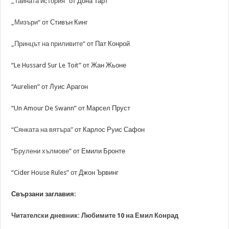
„Тайната история“
от Дона Тарт
„Мизъри“
от Стивън Кинг
„Принцът на приливите“
от Пат Конрой
“Le Hussard Sur Le Toit” от Жан Жьоне
“Aurelien” от Луис Арагон
“Un Amour De Swann” от Марсел Пруст
“Сянката на вятъра”
от Карлос Руис Сафон
“Брулени хълмове”
от Емили Бронте
“Cider House Rules” от Джон Ървинг
Свързани заглавия:
Читателски дневник: Любимите 10 на Емил Конрад