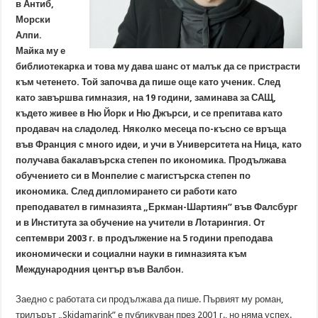
в Антиб,
Морски
Алпи.
Майка му е
библиотекарка и това му дава шанс от малък да се пристрасти
към четенето. Той започва да пише още като ученик. След
като завършва гимназия, на 19 години, заминава за САЩ,
където живее в Ню Йорк и Ню Джърси, и се препитава като
продавач на сладолед. Няколко месеца по-късно се връща
във Франция с много идеи, и учи в Университета на Ница, като
получава бакалавърска степен по икономика. Продължава
обучението си в Монпелие с магистърска степен по
икономика. След дипломирането си работи като
преподавател в гимназията „Еркман-Шартиян” във Фалсбург
и в Института за обучение на учители в Лотарингия. От
септември 2003 г. в продължение на 5 години преподава
икономически и социални науки в гимназията към
Международния център във Валбон.
Заедно с работата си продължава да пише. Първият му роман,
трилърът „Skidamarink” е публикуван през 2001 г., но няма успех.