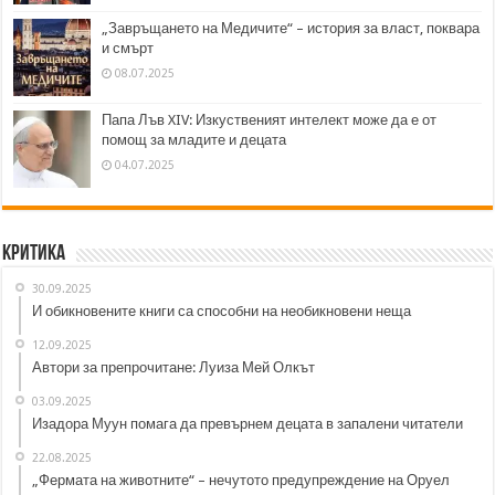
„Завръщането на Медичите“ – история за власт, поквара
и смърт
08.07.2025
Папа Лъв XIV: Изкуственият интелект може да е от
помощ за младите и децата
04.07.2025
Критика
30.09.2025
И обикновените книги са способни на необикновени неща
12.09.2025
Автори за препрочитане: Луиза Мей Олкът
03.09.2025
Изадора Муун помага да превърнем децата в запалени читатели
22.08.2025
„Фермата на животните“ – нечутото предупреждение на Оруел