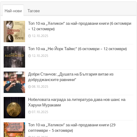
Най-нови
Тагове
Топ 10 на „Хеликон” за най-продавани книги (6 октомври
– 12 октомври)
12.10.2025
Топ 10 на „Ню Йорк Таймс” (6 октомври – 12 октомври)
12.10.2025
Добри Станчов: „Душата на България витае из
добруджанските равнини“
08.10.2025
Нобеловата награда за литература дава нов шанс на
Харуки Мураками
07.10.2025
Топ 10 на „Хеликон” за най-продавани книги (29
септември – 5 октомври)