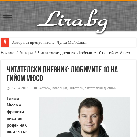
Автори за препрочитане: Луиза Мей Олкът
Начало
/
Автори
/
Читателски дневник: Любимите 10 на Гийом Мюсо
Читателски дневник: Любимите 10 на
Гийом Мюсо
12.04.2016
Автори
,
Класации
,
Читатели
,
Читателски дневник
Гийом
Мюсо е
френски
писател,
роден на 6
юни 1974 г.