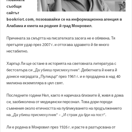
съобщи
сайтът
bookriot.com, позовавайки се на информационна агенция в
Алабама и кмета на родния й град Монровил.
Причината за смъртта на писателката засега не е обявена. Тя
претърпя удар през 2007 г. и оттогава здравето й бе много
нестабилно.
Харпър Ли ще остане в историята на световната литература с
бестселъра си
„Да убиеш присмехулник“
. Дебютната й книга й
донесе наградата „Пулицър“ през 1961 г. и е продадена в над 40
милиона екземпляра в цял свят.
Последните години Нел, както я наричаха близките й, живя в дома
си, заобиколена от медицински персонал. Това дори породи
съмнения около етичността на публикуването на продължението
на
„Да убиеш присмехулник“
–
„И страж да бди на пост“
.
Ли е родена в Монровил през 1926 г. и расте в разтърсвана от