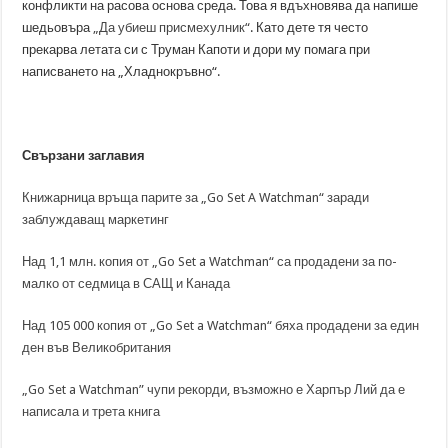
конфликти на расова основа среда. Това я вдъхновява да напише
шедьовъра
„Да убиеш присмехулник“
. Като дете тя често
прекарва летата си с Труман Капоти и дори му помага при
написването на „Хладнокръвно“.
Свързани заглавия
Книжарница връща парите за „Go Set A Watchman“ заради
заблуждаващ маркетинг
Над 1,1 млн. копия от „Go Set a Watchman“ са продадени за по-
малко от седмица в САЩ и Канада
Над 105 000 копия от „Go Set a Watchman“ бяха продадени за един
ден във Великобритания
„Go Set a Watchman” чупи рекорди, възможно е Харпър Лий да е
написала и трета книга