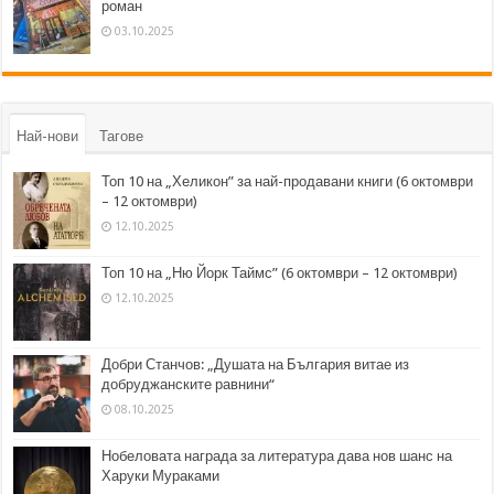
роман
03.10.2025
Най-нови
Тагове
Топ 10 на „Хеликон” за най-продавани книги (6 октомври
– 12 октомври)
12.10.2025
Топ 10 на „Ню Йорк Таймс” (6 октомври – 12 октомври)
12.10.2025
Добри Станчов: „Душата на България витае из
добруджанските равнини“
08.10.2025
Нобеловата награда за литература дава нов шанс на
Харуки Мураками