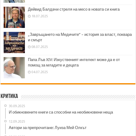
Дейвид Балдачи стреля на месо в новата си книга
18.07.2025
„Завръщането на Медичите“ – история за власт, поквара
и смърт
08.07.2025
Папа Лъв XIV: Изкуственият интелект може да е от
помощ за младите и децата
04.07.2025
Критика
30.09.2025
И обикновените книги са способни на необикновени неща
12.09.2025
Автори за препрочитане: Луиза Мей Олкът