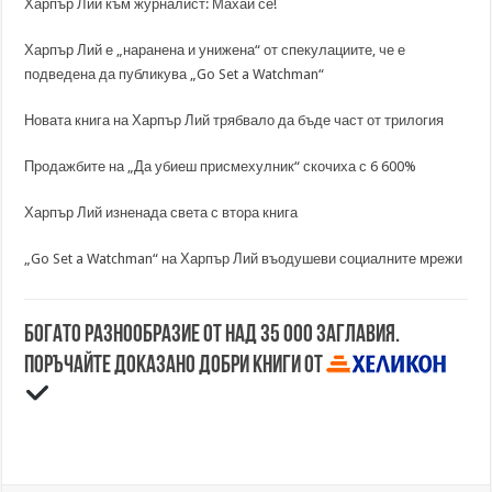
Харпър Лий към журналист: Махай се!
Харпър Лий е „наранена и унижена“ от спекулациите, че е
подведена да публикува „Go Set a Watchman“
Новата книга на Харпър Лий трябвало да бъде част от трилогия
Продажбите на „Да убиеш присмехулник“ скочиха с 6 600%
Харпър Лий изненада света с втора книга
„Go Set a Watchman“ на Харпър Лий въодушеви социалните мрежи
Богато разнообразие от над 35 000 заглавия.
Поръчайте доказано добри книги от