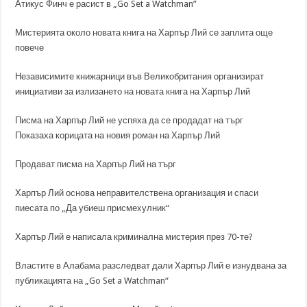
Атикус Финч е расист в „Go Set a Watchman”
Мистерията около новата книга на Харпър Лий се заплита още
повече
Независимите книжарници във Великобритания организират
инициативи за излизането на новата книга на Харпър Лий
Писма на Харпър Лий не успяха да се продадат на търг
Показаха корицата на новия роман на Харпър Лий
Продават писма на Харпър Лий на търг
Харпър Лий основа неправителствена организация и спаси
пиесата по „Да убиеш присмехулник“
Харпър Лий е написала криминална мистерия през 70-те?
Властите в Алабама разследват дали Харпър Лий е изнудвана за
публикацията на „Go Set a Watchman“