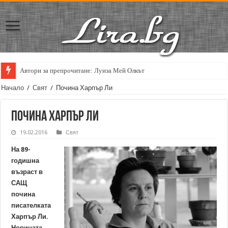
Автори за препрочитане: Луиза Мей Олкът
Начало
/
Свят
/
Почина Харпър Ли
Почина Харпър Ли
19.02.2016
Свят
На 89-
годишна
възраст в
САЩ
почина
писателката
Харпър Ли.
Новината