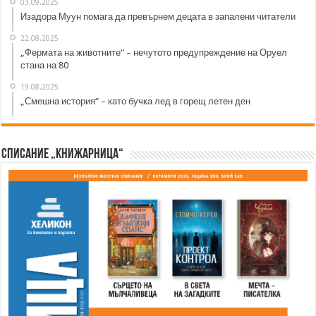
03.09.2025
Изадора Муун помага да превърнем децата в запалени читатели
22.08.2025
„Фермата на животните“ – нечутото предупреждение на Оруел
стана на 80
19.08.2025
„Смешна история“ – като бучка лед в горещ летен ден
Списание „Книжарница“