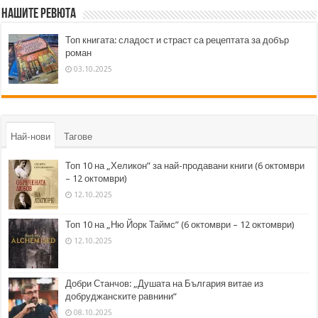
Нашите ревюта
Топ книгата: сладост и страст са рецептата за добър
роман
03.10.2025
Най-нови
Тагове
Топ 10 на „Хеликон” за най-продавани книги (6 октомври
– 12 октомври)
12.10.2025
Топ 10 на „Ню Йорк Таймс” (6 октомври – 12 октомври)
12.10.2025
Добри Станчов: „Душата на България витае из
добруджанските равнини“
08.10.2025