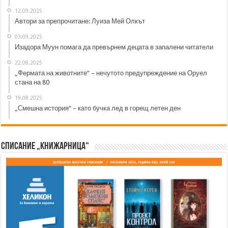
12.09.2025
Автори за препрочитане: Луиза Мей Олкът
03.09.2025
Изадора Муун помага да превърнем децата в запалени читатели
22.08.2025
„Фермата на животните“ – нечутото предупреждение на Оруел
стана на 80
19.08.2025
„Смешна история“ – като бучка лед в горещ летен ден
Списание „Книжарница“