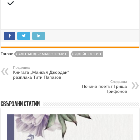
Тагове
АЛЕГЗАНДЪР МАККОЛ СМИТ
ДЖЕЙН ОСТИН
Предишна
Книгата „Майкъл Джордан“
разплака Тити Папазов
Следваща
Почина поетът Гриша
Трифонов
Свързани статии