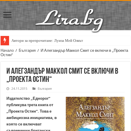
Автори за препрочитане: Луиза Мей Олкът
Начало
/
България
/
И Алегзандър Маккол Смит се включи в „Проекта
Остин“
И Алегзандър Маккол Смит се включи в
„Проекта Остин“
24.11.2015
България
Издателство „Еднорог“
публикува трета книга от
„Проекта Остин“. Това е
амбициозна инициатива, в
която се включват
съвременни британски