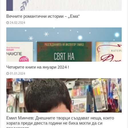
Вечните романтични истории – „Ема“
24.02.2024
Четирите книги на януари 2024 !
01.01.2024
Емил Минчев: Днешните творци създават неща, които
хората преди двеста години не биха могли да си