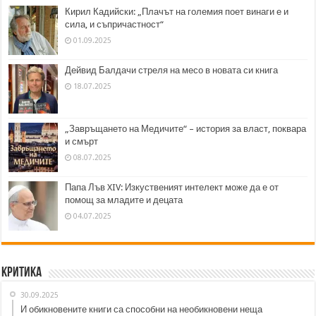
Кирил Кадийски: „Плачът на големия поет винаги е и
сила, и съпричастност“
01.09.2025
Дейвид Балдачи стреля на месо в новата си книга
18.07.2025
„Завръщането на Медичите“ – история за власт, поквара
и смърт
08.07.2025
Папа Лъв XIV: Изкуственият интелект може да е от
помощ за младите и децата
04.07.2025
Критика
30.09.2025
И обикновените книги са способни на необикновени неща