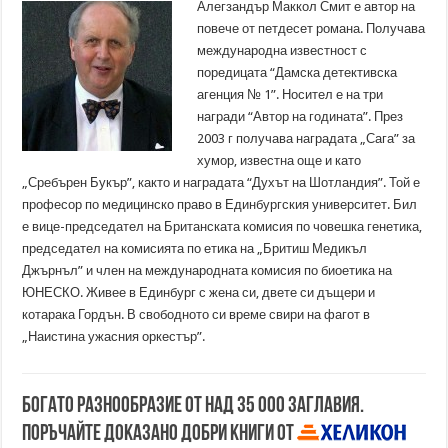
Алегзандър Маккол Смит е автор на
повече от петдесет романа. Получава
международна известност с
поредицата “Дамска детективска
агенция № 1”. Носител е на три
награди “Автор на годината”. През
2003 г получава наградата „Сага” за
хумор, известна още и като
„Сребърен Букър”, както и наградата “Духът на Шотландия”. Той е
професор по медицинско право в Единбургския университет. Бил
е вице-председател на Британската комисия по човешка генетика,
председател на комисията по етика на „Бритиш Медикъл
Джърнъл” и член на международната комисия по биоетика на
ЮНЕСКО. Живее в Единбург с жена си, двете си дъщери и
котарака Гордън. В свободното си време свири на фагот в
„Наистина ужасния оркестър”.
Богато разнообразие от над 35 000 заглавия.
Поръчайте доказано добри книги от