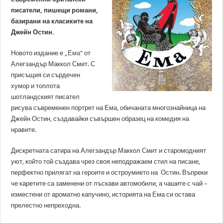
писатели, пишещи романи,
базирани на класиките на
Джейн Остин.
Новото издание е
„Ема“
от
Алегзандър Маккол Смит. С
присъщия си сърдечен
хумор и топлота
шотландският писател
рисува съвременен портрет на Ема, обичаната многознайница на
Джейн Остин, създавайки съвършен образец на комедия на
нравите.
Дискретната сатира на Алегзандър Маккол Смит и старомодният
уют, който той създава чрез своя неподражаем стил на писане,
перфектно прилягат на героите и остроумието на Остин. Въпреки
че каретите са заменени от лъскави автомобили, а чашите с чай –
изместени от ароматно капучино, историята на Ема си остава
прелестно непреходна.