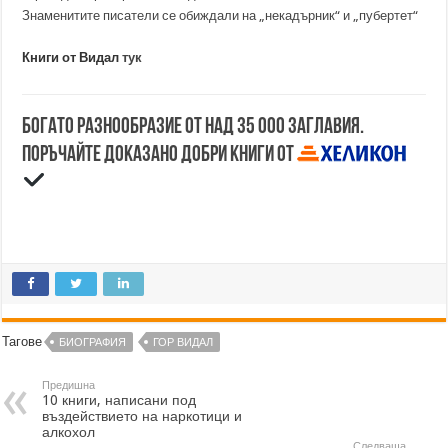
Знаменитите писатели се обиждали на „некадърник“ и „пубертет“
Книги от Видал
тук
Богато разнообразие от над 35 000 заглавия.
Поръчайте доказано добри книги от
Тагове
БИОГРАФИЯ
ГОР ВИДАЛ
Предишна
10 книги, написани под
въздействието на наркотици и
алкохол
Следваща