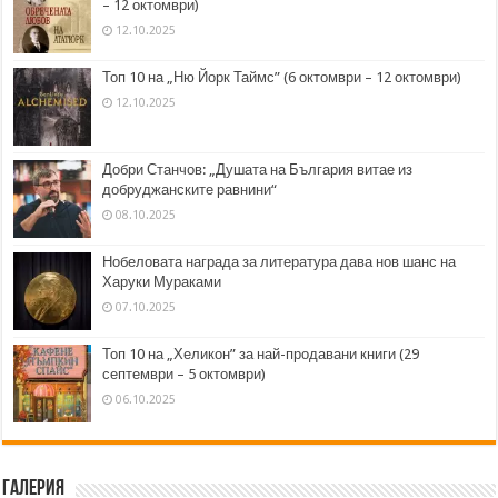
– 12 октомври)
12.10.2025
Топ 10 на „Ню Йорк Таймс” (6 октомври – 12 октомври)
12.10.2025
Добри Станчов: „Душата на България витае из
добруджанските равнини“
08.10.2025
Нобеловата награда за литература дава нов шанс на
Харуки Мураками
07.10.2025
Топ 10 на „Хеликон” за най-продавани книги (29
септември – 5 октомври)
06.10.2025
Галерия