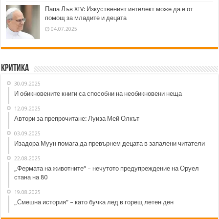
Папа Лъв XIV: Изкуственият интелект може да е от
помощ за младите и децата
04.07.2025
Критика
30.09.2025
И обикновените книги са способни на необикновени неща
12.09.2025
Автори за препрочитане: Луиза Мей Олкът
03.09.2025
Изадора Муун помага да превърнем децата в запалени читатели
22.08.2025
„Фермата на животните“ – нечутото предупреждение на Оруел
стана на 80
19.08.2025
„Смешна история“ – като бучка лед в горещ летен ден