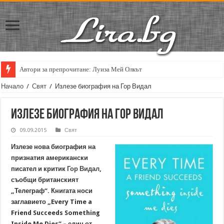
Автори за препрочитане: Луиза Мей Олкът
Кирил Кадийски: „Плачът на големия поет винаги е и сила, и съпричаст
Начало
/
Свят
/
Излезе биография на Гор Видал
Излезе биография на Гор Видал
09.09.2015
Свят
Излезе нова биография на
признатия американски
писател и критик
Гор Видал
,
съобщи британският
„Телеграф“. Книгата носи
заглавието „Every Time a
Friend Succeeds Something
Inside Me Dies“ – един от