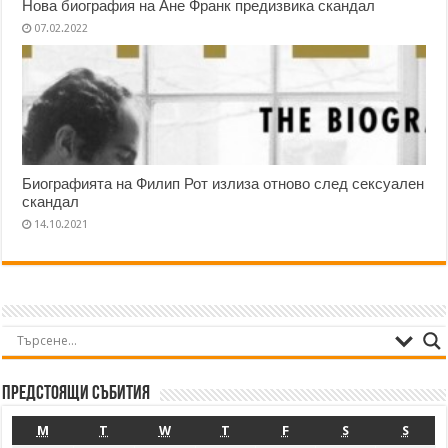
Нова биография на Ане Франк предизвика скандал
07.02.2022
Биографията на Филип Рот излиза отново след сексуален
скандал
14.10.2021
Предстоящи събития
M
T
W
T
F
S
S