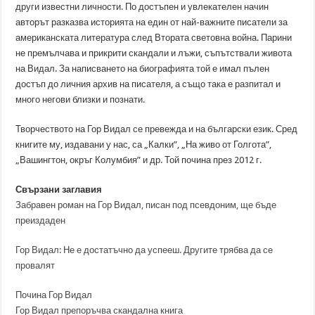
други известни личности. По достъпен и увлекателен начин
авторът разказва историята на един от най-важните писатели за
американската литература след Втората световна война. Парини
не премълчава и прикрити скандали и лъжи, съпътствали живота
на Видал. За написването на биографията той е имал пълен
достъп до личния архив на писателя, а също така е разпитал и
много негови близки и познати.
Творчеството на Гор Видал се превежда и на български език. Сред
книгите му, издавани у нас, са „Калки”, „На живо от Голгота”,
„Вашингтон, окръг Колумбия” и др. Той почина през 2012 г.
Свързани заглавия
Забравен роман на Гор Видал, писан под псевдоним, ще бъде
преиздаден
Гор Видал: Не е достатъчно да успееш. Другите трябва да се
провалят
Почина Гор Видал
Гор Видал препоръчва скандална книга