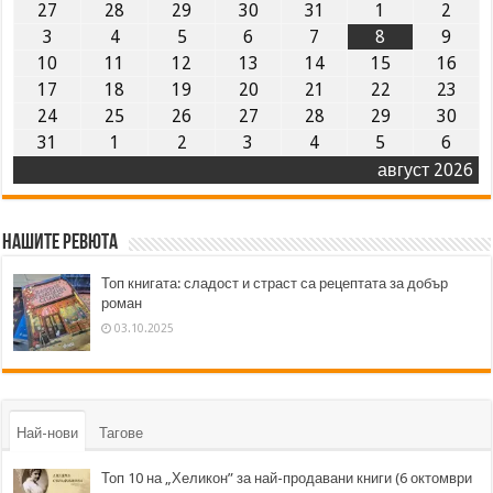
27
28
29
30
31
1
2
3
4
5
6
7
8
9
10
11
12
13
14
15
16
17
18
19
20
21
22
23
24
25
26
27
28
29
30
31
1
2
3
4
5
6
август 2026
Нашите ревюта
Топ книгата: сладост и страст са рецептата за добър
роман
03.10.2025
Най-нови
Тагове
Топ 10 на „Хеликон” за най-продавани книги (6 октомври