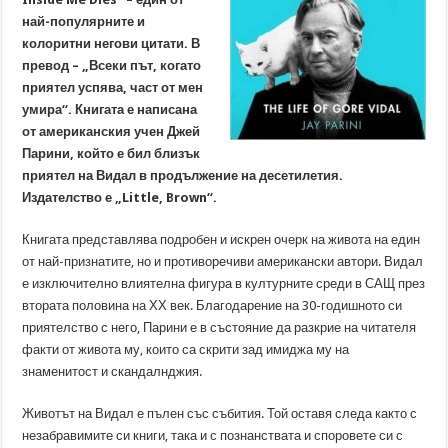
най-популярните и
колоритни негови цитати. В
превод – „Всеки път, когато
приятел успява, част от мен
умира“. Книгата е написана
от американския учен Джей
Парини, който е бил близък
приятел на Видал в продължение на десетилетия.
Издателство е „Little, Brown“.
Книгата представлява подробен и искрен очерк на живота на един
от най-признатите, но и противоречиви американски автори. Видал
е изключително влиятелна фигура в културните среди в САЩ през
втората половина на ХХ век. Благодарение на 30-годишното си
приятелство с него, Парини е в състояние да разкрие на читателя
факти от живота му, които са скрити зад имиджа му на
знаменитост и скандалнджия.
Животът на Видал е пълен със събития. Той оставя следа както с
незабравимите си книги, така и с познанствата и споровете си с