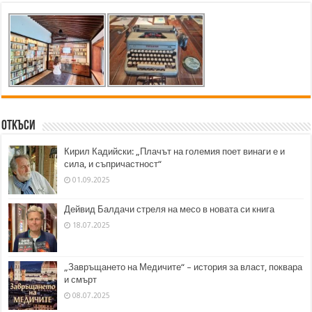
Откъси
Кирил Кадийски: „Плачът на големия поет винаги е и
сила, и съпричастност“
01.09.2025
Дейвид Балдачи стреля на месо в новата си книга
18.07.2025
„Завръщането на Медичите“ – история за власт, поквара
и смърт
08.07.2025