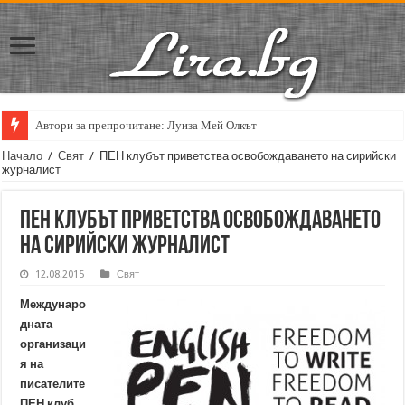
Автори за препрочитане: Луиза Мей Олкът
Начало
/
Свят
/
ПЕН клубът приветства освобождаването на сирийски
журналист
ПЕН клубът приветства освобождаването
на сирийски журналист
12.08.2015
Свят
Междунаро
дната
организаци
я на
писателите
ПЕН клуб