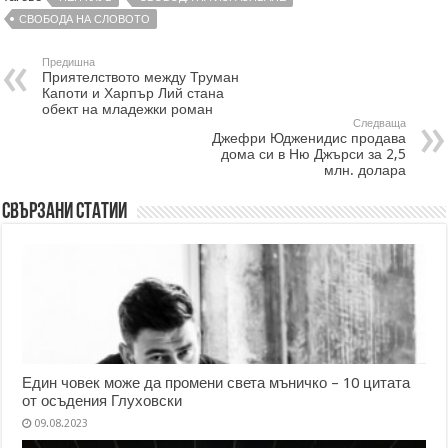
СВОБОДА НА СЛОВОТО
Предишна
Приятелството между Труман
Капоти и Харпър Лий стана
обект на младежки роман
Следваща
Джефри Юдженидис продава
дома си в Ню Джърси за 2,5
млн. долара
Свързани статии
Един човек може да промени света мъничко – 10 цитата
от осъдения Глуховски
09.08.2023