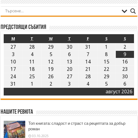
Предстоящи събития
M
T
W
T
F
S
S
27
28
29
30
31
1
2
3
4
5
6
7
8
9
10
11
12
13
14
15
16
17
18
19
20
21
22
23
24
25
26
27
28
29
30
31
1
2
3
4
5
6
август 2026
Нашите ревюта
Топ книгата: сладост и страст са рецептата за добър
роман
03.10.2025