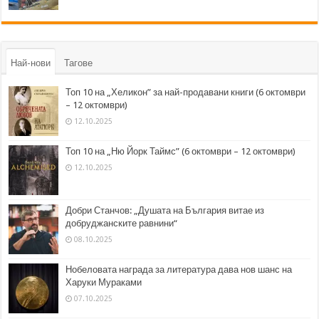
Най-нови
Тагове
Топ 10 на „Хеликон” за най-продавани книги (6 октомври
– 12 октомври)
12.10.2025
Топ 10 на „Ню Йорк Таймс” (6 октомври – 12 октомври)
12.10.2025
Добри Станчов: „Душата на България витае из
добруджанските равнини“
08.10.2025
Нобеловата награда за литература дава нов шанс на
Харуки Мураками
07.10.2025