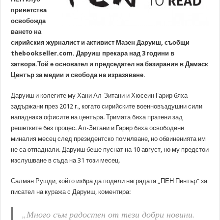
приветства
освобожда
ването на
сирийския журналист и активист Мазен Даруиш, съобщи
thebookseller.com. Даруиш прекара над 3 години в
затвора.Той е основател и председател на базирания в Дамаск
Център за медии и свобода на изразяване
.
Даруиш и колегите му Хани Ал-Зитани и Хюсеин Гарир бяха
задържани през 2012 г., когато сирийските военновъздушни сили
нападнаха офисите на центъра. Тримата бяха пратени зад
решетките без процес. Ал-Зитани и Гарир бяха освободени
миналия месец след президентско помилване, но обвиненията им
не са отпаднали. Даруиш беше пуснат на 10 август, но му предстои
изслушване в съда на 31 този месец.
Салман Рушди, който избра да подели наградата „ПЕН Пинтър“ за
писател на куража с Даруиш, коментира:
„Много съм радостен от тези добри новини.