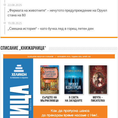
22.08.2025
„Фермата на животните“ – нечутото предупреждение на Оруел
стана на 80
19.08.2025
„Смешна история“ – като бучка лед в горещ летен ден
Списание „Книжарница“