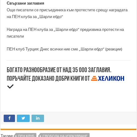
Свързани заглавия
Още писатели се присъединиха към протестите срещу наградата
на ПЕН клуба за „Шарли ебдо“
Награда на ПЕН клуба за „Шарли ебдо“ предизвика протести на
писатели
ПЕН клуб Турция: Днес всички ние сме „Шарли ебдо“ (реакции)
Богато разнообразие от над 35 000 заглавия.
Поръчайте доказано добри книги от
Тагове
ПЕН КЛУБ
СВОБОДА НА ИЗРАЗЯВАНЕ