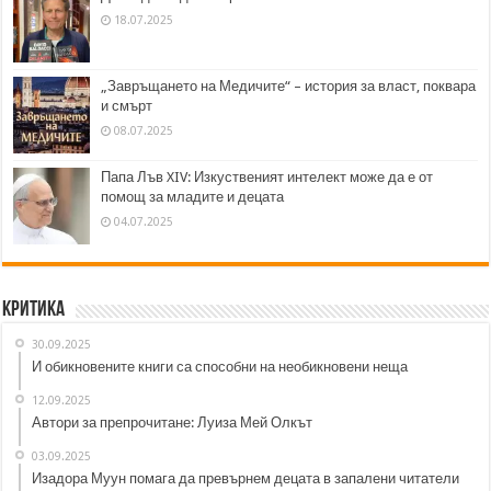
18.07.2025
„Завръщането на Медичите“ – история за власт, поквара
и смърт
08.07.2025
Папа Лъв XIV: Изкуственият интелект може да е от
помощ за младите и децата
04.07.2025
Критика
30.09.2025
И обикновените книги са способни на необикновени неща
12.09.2025
Автори за препрочитане: Луиза Мей Олкът
03.09.2025
Изадора Муун помага да превърнем децата в запалени читатели