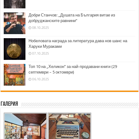
Добри Станчов: „Душата на България витае из
добруджанските равнини“
08.10.2025
Нобеловата награда за литература дава нов шанс на
Харуки Мураками
07.10.2025
Топ 10 на „Хеликон” за най-продавани книги (29
септември – 5 октомври)
06.10.2025
Галерия