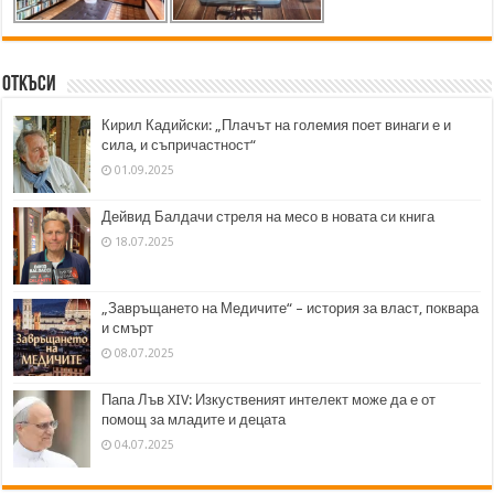
Откъси
Кирил Кадийски: „Плачът на големия поет винаги е и
сила, и съпричастност“
01.09.2025
Дейвид Балдачи стреля на месо в новата си книга
18.07.2025
„Завръщането на Медичите“ – история за власт, поквара
и смърт
08.07.2025
Папа Лъв XIV: Изкуственият интелект може да е от
помощ за младите и децата
04.07.2025