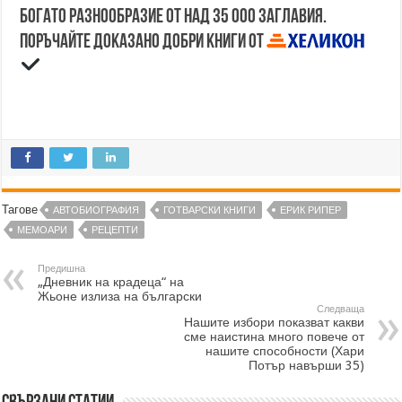
Богато разнообразие от над 35 000 заглавия.
Поръчайте доказано добри книги от
Тагове
АВТОБИОГРАФИЯ
ГОТВАРСКИ КНИГИ
ЕРИК РИПЕР
МЕМОАРИ
РЕЦЕПТИ
Предишна
„Дневник на крадеца“ на
Жьоне излиза на български
Следваща
Нашите избори показват какви
сме наистина много повече от
нашите способности (Хари
Потър навърши 35)