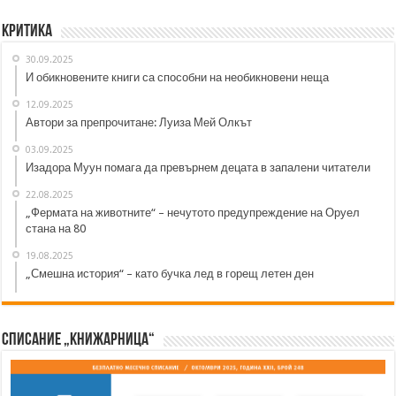
Критика
30.09.2025
И обикновените книги са способни на необикновени неща
12.09.2025
Автори за препрочитане: Луиза Мей Олкът
03.09.2025
Изадора Муун помага да превърнем децата в запалени читатели
22.08.2025
„Фермата на животните“ – нечутото предупреждение на Оруел
стана на 80
19.08.2025
„Смешна история“ – като бучка лед в горещ летен ден
Списание „Книжарница“