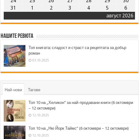
24
25
26
27
28
29
30
31
1
2
3
4
5
6
август 2026
Нашите ревюта
Топ книгата: сладост и страст са рецептата за добър
роман
03.10.2025
Най-нови
Тагове
Топ 10 на „Хеликон” за най-продавани книги (6 октомври
– 12 октомври)
12.10.2025
Топ 10 на „Ню Йорк Таймс” (6 октомври – 12 октомври)
12.10.2025