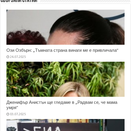
Свързани статии
Ози Озбърн: „Тъмната страна винаги ме е привличала“
24.07.2025
Дженифър Анистън ще гледаме в „Радвам се, че мама
умря“
03.07.2025