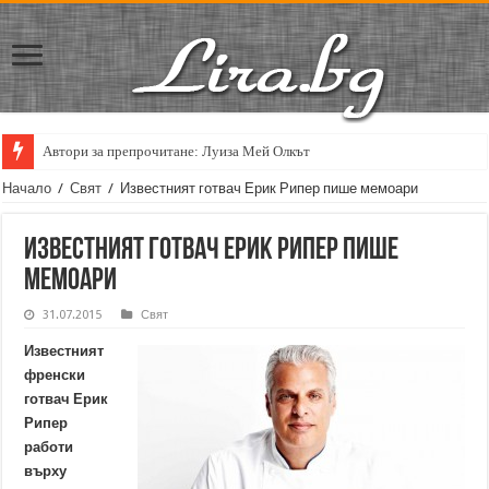
Автори за препрочитане: Луиза Мей Олкът
Начало
/
Свят
/
Известният готвач Ерик Рипер пише мемоари
Известният готвач Ерик Рипер пише
мемоари
31.07.2015
Свят
Известният
френски
готвач Ерик
Рипер
работи
върху