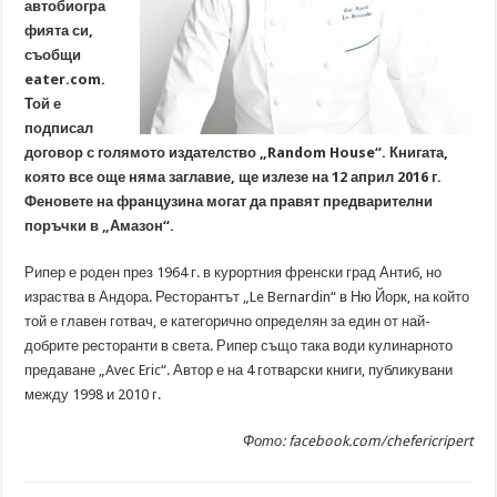
автобиогра
фията си,
съобщи
eater.com.
Той е
подписал
договор с голямото издателство „Random House“. Книгата,
която все още няма заглавие, ще излезе на 12 април 2016 г.
Феновете на французина могат да правят предварителни
поръчки в „Амазон“.
Рипер е роден през 1964 г. в курортния френски град Антиб, но
израства в Андора. Ресторантът „Le Bernardin“ в Ню Йорк, на който
той е главен готвач, е категорично определян за един от най-
добрите ресторанти в света. Рипер също така води кулинарното
предаване „Avec Eric“. Автор е на 4 готварски книги, публикувани
между 1998 и 2010 г.
Фото: facebook.com/chefericripert