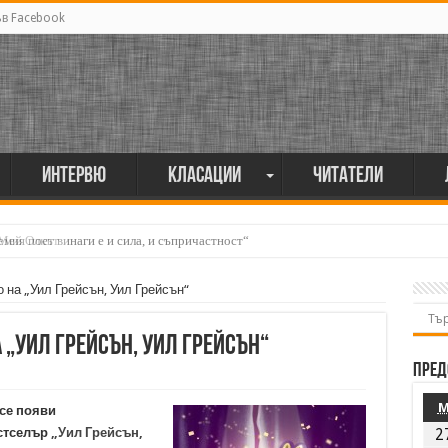
ъв Facebook
Интервю
Класации
Читатели
мия поет винаги е и сила, и съпричастност“
на „Уил Грейсън, Уил Грейсън“
„Уил Грейсън, Уил Грейсън“
Пред
 се появи
стселър
„Уил Грейсън,
2