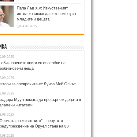
Папа Лъв XIV: Изкуственият
интелект може да е от помощ за
младите и децата
04.07.2025
ика
0.09.2025
 обикновените книги са способни на
еобикновени неща
2.09.2025
втори за препрочитане: Луиза Мей Олкът
3.09.2025
задора Муун помага да превърнем децата в
апалени читатели
2.08.2025
Фермата на животните“ – нечутото
редупреждение на Оруел стана на 80
9.08.2025