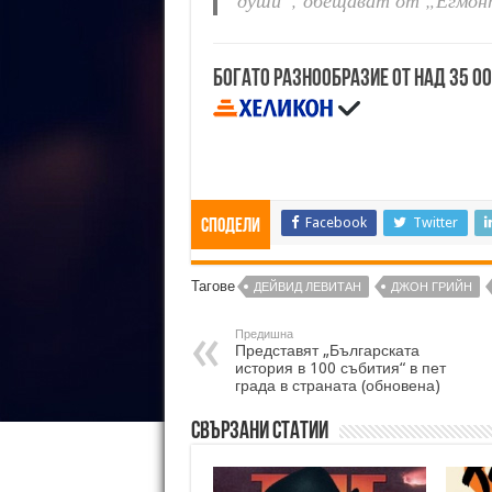
души“, обещават от „Егмон
Богато разнообразие от над 35 0
Facebook
Twitter
Сподели
Тагове
ДЕЙВИД ЛЕВИТАН
ДЖОН ГРИЙН
Предишна
Представят „Българската
история в 100 събития“ в пет
града в страната (обновена)
Свързани статии