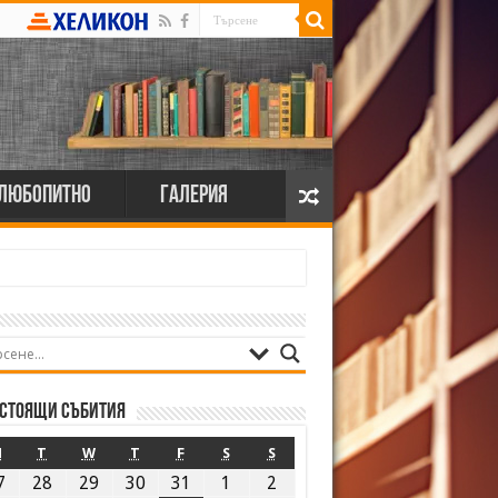
Любопитно
Галерия
стоящи събития
M
T
W
T
F
S
S
7
28
29
30
31
1
2