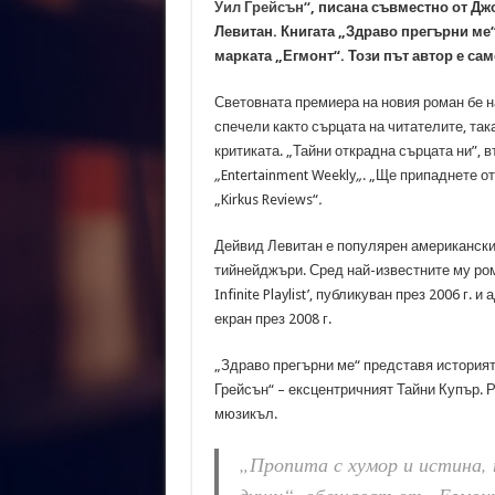
Уил Грейсън“
, писана съвместно от Дж
Левитан. Книгата „Здраво прегърни ме“
марката „Егмонт“. Този път автор е сам
Световната премиера на новия роман бе н
спечели както сърцата на читателите, така
критиката. „Тайни открадна сърцата ни”, в
„
Entertainment Weekly
„
. „Ще припаднете от
„Kirkus Reviews“
.
Дейвид Левитан е популярен американски 
тийнейджъри. Сред най-известните му рома
Infinite Playlist’, публикуван през 2006 г. 
екран през 2008 г.
„Здраво прегърни ме“ представя историят
Грейсън“ – ексцентричният Тайни Купър. Р
мюзикъл.
„Пропита с хумор и истина, 