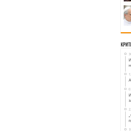
Крит
3
И
н
1
А
0
И
з
2
„
п
1