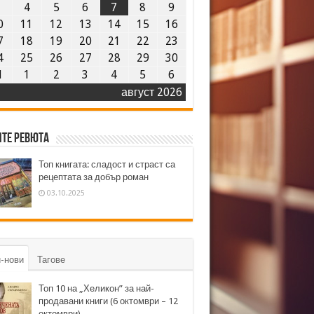
3
4
5
6
7
8
9
0
11
12
13
14
15
16
7
18
19
20
21
22
23
4
25
26
27
28
29
30
1
1
2
3
4
5
6
август 2026
те ревюта
Топ книгата: сладост и страст са
рецептата за добър роман
03.10.2025
-нови
Тагове
Топ 10 на „Хеликон” за най-
продавани книги (6 октомври – 12
октомври)