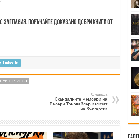
т“.
00 заглавия. Поръчайте доказано добри книги от
LinkedIn
УИЛ ГРЕЙСЪН
Следваща
Скандалните мемоари на
Валери Трирвайлер излизат
на български
Гале