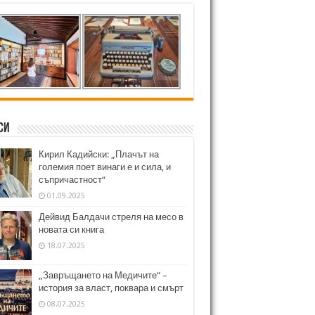
си
Кирил Кадийски: „Плачът на
големия поет винаги е и сила, и
съпричастност“
01.09.2025
Дейвид Балдачи стреля на месо в
новата си книга
18.07.2025
„Завръщането на Медичите“ –
история за власт, поквара и смърт
08.07.2025