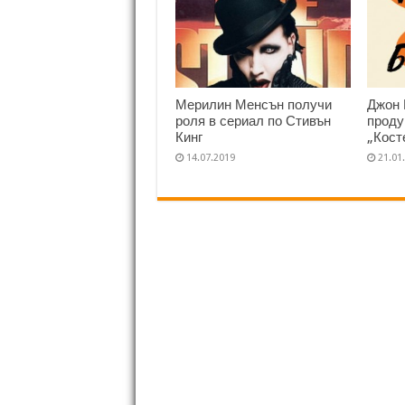
Мерилин Менсън получи
Джон 
роля в сериал по Стивън
проду
Кинг
„Кост
14.07.2019
21.01