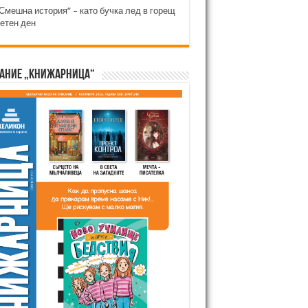
Смешна история“ – като бучка лед в горещ
етен ден
ание „Книжарница“