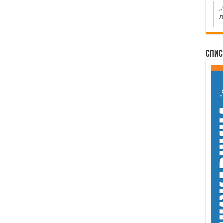
„
л
Спис