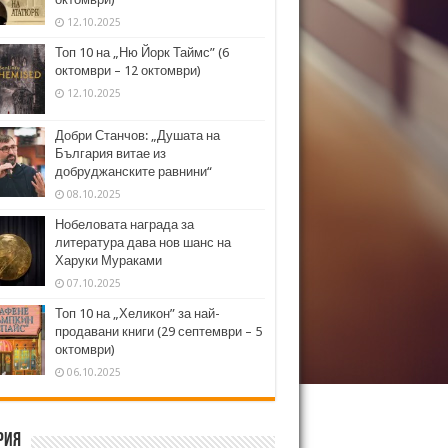
12.10.2025
Топ 10 на „Ню Йорк Таймс” (6
октомври – 12 октомври)
12.10.2025
Добри Станчов: „Душата на
България витае из
добруджанските равнини“
08.10.2025
Нобеловата награда за
литература дава нов шанс на
Харуки Мураками
07.10.2025
Топ 10 на „Хеликон” за най-
продавани книги (29 септември – 5
октомври)
06.10.2025
рия