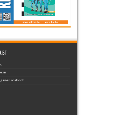
а.бг
ас
акти
bg във Facebook