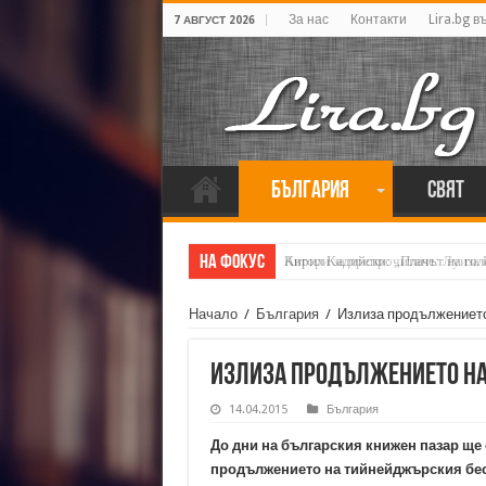
За нас
Контакти
Lira.bg в
7 АВГУСТ 2026
България
Свят
На фокус
Кирил Кадийски: „Плачът на голе
Начало
/
България
/
Излиза продължението 
Излиза продължението на 
14.04.2015
България
До дни на българския книжен пазар ще
продължението на тийнейджърския бе