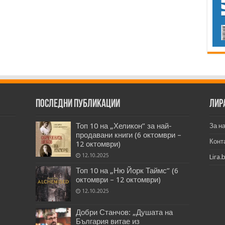
Последни публикации
Лир
Топ 10 на „Хеликон” за най-
За н
продавани книги (6 октомври –
Конт
12 октомври)
12.10.2025
Lira.
Топ 10 на „Ню Йорк Таймс” (6
октомври – 12 октомври)
12.10.2025
Добри Станчов: „Душата на
България витае из