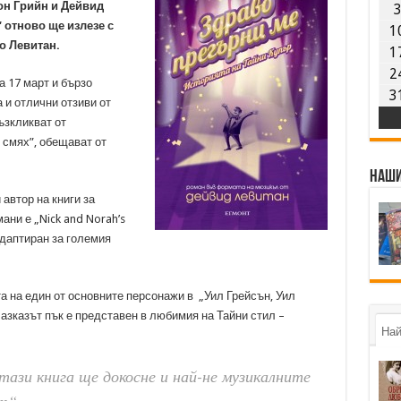
он Грийн и Дейвид
 отново ще излезе с
1
о Левитан.
1
2
а 17 март и бързо
3
 и отлични отзиви от
ъзкликват от
 смях”, обещават от
Наши
автор на книги за
ни е „Nick and Norah’s
и адаптиран за големия
а на един от основните персонажи в „Уил Грейсън, Уил
азказът пък е представен в любимия на Тайни стил –
Най
тази книга ще докосне и най-не музикалните