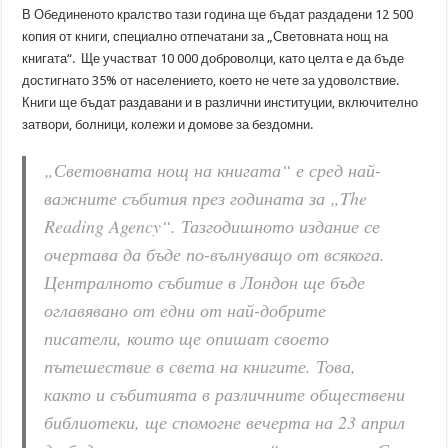
В Обединеното кралство тази година ще бъдат раздадени 12 500
копия от книги, специално отпечатани за „Световната нощ на
книгата“. Ще участват 10 000 доброволци, като целта е да бъде
достигнато 35% от населението, което не чете за удоволствие.
Книги ще бъдат раздавани и в различни институции, включително
затвори, болници, колежи и домове за бездомни.
„Световната нощ на книгата“ е сред най-
важните събития през годината за „The
Reading Agency“. Тазгодишното издание се
очертава да бъде по-вълнуващо от всякога.
Централното събитие в Лондон ще бъде
оглавявано от едни от най-добрите
писатели, които ще опишат своето
пътешествие в света на книгите. Това,
както и събитията в различните обществени
библиотеки, ще спомогне вечерта на 23 април