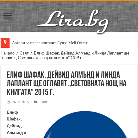
Автори за препрочитане: Луиза Мей Олкът
Начало
/
Свят
/
Елиф Шафак, Дейвид Алмънд и Линда Лаплант ще
оглавят „Световната нощ на книгата“ 2015 г.
Елиф Шафак, Дейвид Алмънд и Линда
Лаплант ще оглавят „Световната нощ на
книгата“ 2015 г.
24.03.2015
Свят
Елиф
Шафак
,
Дейвид
Алмънд
и