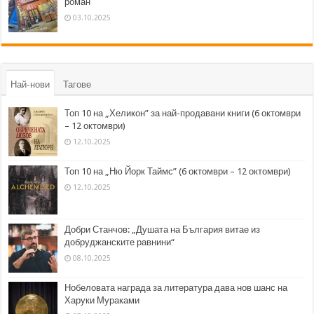
роман
03.10.2025
Най-нови
Тагове
Топ 10 на „Хеликон” за най-продавани книги (6 октомври
– 12 октомври)
12.10.2025
Топ 10 на „Ню Йорк Таймс” (6 октомври – 12 октомври)
12.10.2025
Добри Станчов: „Душата на България витае из
добруджанските равнини“
08.10.2025
Нобеловата награда за литература дава нов шанс на
Харуки Мураками