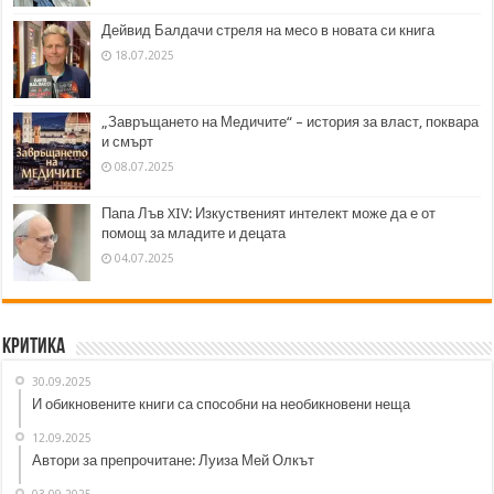
Дейвид Балдачи стреля на месо в новата си книга
18.07.2025
„Завръщането на Медичите“ – история за власт, поквара
и смърт
08.07.2025
Папа Лъв XIV: Изкуственият интелект може да е от
помощ за младите и децата
04.07.2025
Критика
30.09.2025
И обикновените книги са способни на необикновени неща
12.09.2025
Автори за препрочитане: Луиза Мей Олкът