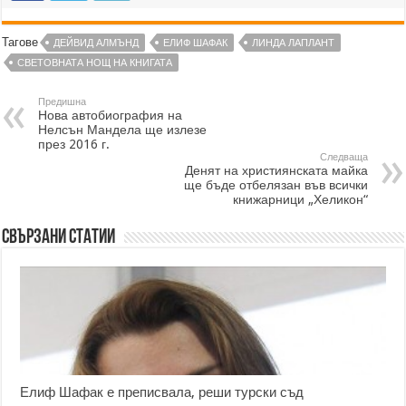
Тагове
ДЕЙВИД АЛМЪНД
ЕЛИФ ШАФАК
ЛИНДА ЛАПЛАНТ
СВЕТОВНАТА НОЩ НА КНИГАТА
Предишна
Нова автобиография на
Нелсън Мандела ще излезе
през 2016 г.
Следваща
Денят на християнската майка
ще бъде отбелязан във всички
книжарници „Хеликон“
Свързани статии
Елиф Шафак е преписвала, реши турски съд