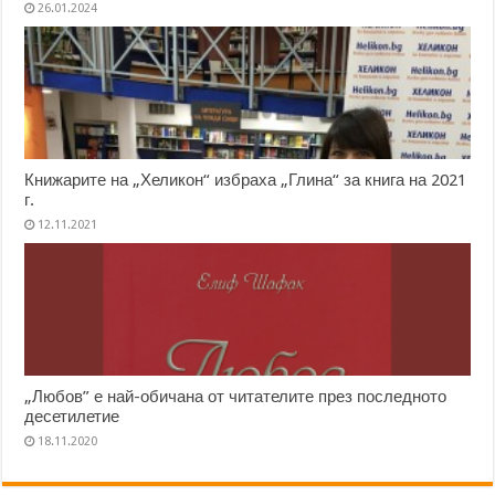
26.01.2024
Книжарите на „Хеликон“ избраха „Глина“ за книга на 2021
г.
12.11.2021
„Любов” е най-обичана от читателите през последното
десетилетие
18.11.2020