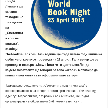
Линда
Лаплант
ще
оглавят
тазгодишно
то издание
на
„Световнат
а нощ на
книгата“,
съобщи
thebookseller.com. Тази година ще бъде петата годишнина на
събитието, което се провежда на 23 април. Гала вечер ще се
проведе в театъра „Shaw Theatre“ в централен Лондон,
където писателите ще говорят за това какво ги мотивира да
пишат и кои книги са ги оформили като автори.
Тазгодишното издание на „Световната нощ на книгата“ е
спонсорирано от благотворителната организация „The Reading
Agency“. Мероприятия, свързани със събитието, ще бъдат
организирани и в обществени библиотеки в цял свят.