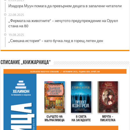
03.09.2025
Изадора Муун помага да превърнем децата в запалени читатели
22.08.2025
„Фермата на животните“ – нечутото предупреждение на Оруел
стана на 80
19.08.2025
„Смешна история“ – като бучка лед в горещ летен ден
Списание „Книжарница“