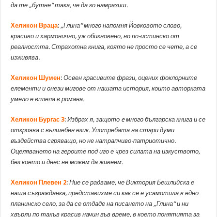
да те „бутне“ така, че да го намразиш.
Хеликон Враца
:
„Глина“ много напомня Йовковото слово,
красиво и хармонично, уж обикновено, но по-истинско от
реалността. Страхотна книга, която не просто се чете, а се
изживява.
Хеликон Шумен
:
Освен красивите фрази, оцених фоклорните
елементи и онези мигове от нашата история, които авторката
умело е вплела в романа.
Хеликон Бургас 3
:
Избрах я, защото e много българска книга и се
откроява с вълшебен език. Употребата на стари думи
въздейства сгряващо, но не натрапчиво-патриотично.
Оцеляването на героите под иго е чрез силата на изкуството,
без което и днес не можем да живеем.
Хеликон Плевен 2
:
Ние се радваме, че Виктория Бешлийска е
наша съгражданка, представихме си как се е усамотила в едно
планинско село, за да се отдаде на писането на „Глина“ и ни
хвърли по такъв красив начин във време, в което понятията за