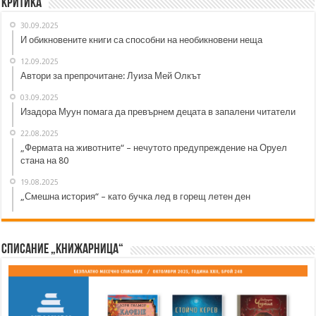
Критика
30.09.2025
И обикновените книги са способни на необикновени неща
12.09.2025
Автори за препрочитане: Луиза Мей Олкът
03.09.2025
Изадора Муун помага да превърнем децата в запалени читатели
22.08.2025
„Фермата на животните“ – нечутото предупреждение на Оруел
стана на 80
19.08.2025
„Смешна история“ – като бучка лед в горещ летен ден
Списание „Книжарница“