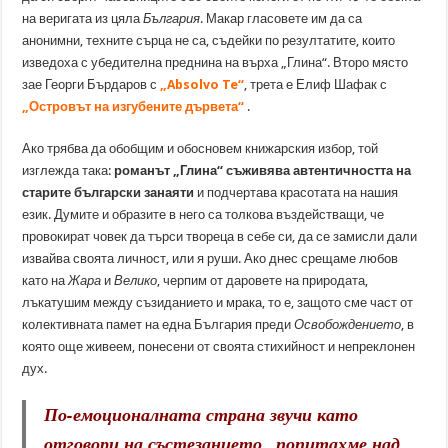
на веригата из цяла
България
. Макар гласовете им да са
анонимни, техните сърца не са, съдейки по резултатите, които
изведоха с убедителна преднина на върха „Глина“. Второ място
зае Георги Бърдаров с
„Absolvo Te“
, трета е Елиф Шафак с
„Островът на изгубените дървета“
.
Ако трябва да обобщим и обосновем книжарския избор, той
изглежда така:
романът „Глина“ съживява автентичността на
старите български занаяти
и подчертава красотата на нашия
език. Думите и образите в него са толкова въздействащи, че
провокират човек да търси твореца в себе си, да се замисли дали
извайва своята личност, или я руши. Ако днес срещаме любов
като на
Жара
и
Велико
, черпим от даровете на природата,
лъкатушим между съзиданието и мрака, то е, защото сме част от
колективната памет на една България преди
Освобождението
, в
която още живеем, понесени от своята стихийност и непреклонен
дух.
По-емоционалната страна звучи като
отговори на състезанието „
попитахме над