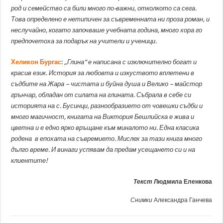
род и семейство са били много по-важни, отколкото са сега.
Това определено е нетипичен за съвременната ни проза роман, и
неслучайно, когато започваше учебната година, много хора го
предпочетоха за подарък на учители и ученици.
Хеликон Бургас
:
„Глина“ е написана с изключително богат и
красив език. История за любовта и изкуството вплетени в
съдбите на Жара – чистата и буйна душа и Велико – майстор
грънчар, обладан от силата на глината. Събрала в себе си
историята на с. Бусинци, разнообразието от човешки съдби и
много магичност, книгата на Виктория Бешлийска е жива и
цветна и е едно ярко връщане към миналото ни. Една класика
родена в епохата на съвремието. Мислех за тази книга много
дълго време. И винаги успявам да предам усещането си и на
клиентите!
Текст
Людмила Еленкова
Снимки
Александра Ганчева