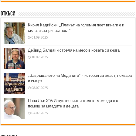
Откъси
Кирил Кадийски: „Плачът на големия поет винаги е и
сила, и съпричастност“
01.09.2025
Дейвид Балдачи стреля на месо в новата си книга
18.07.2025
„Завръщането на Медичите“ – история за власт, поквара
и смърт
08.07.2025
Папа Лъв XIV: Изкуственият интелект може да е от
помощ за младите и децата
04.07.2025