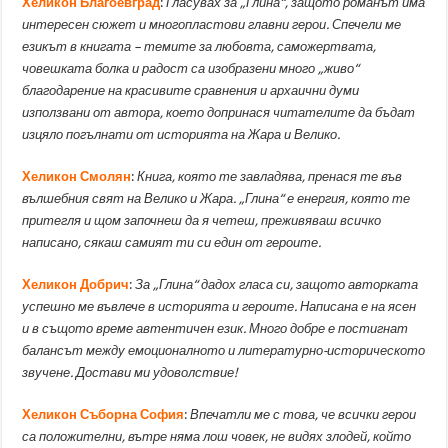
Хеликон Благоевград
:
Гласувах за „Глина“, защото романът има
интересен сюжет и многопластови главни герои. Спечели ме
езикът в книгата – темите за любовта, саможертвата,
човешката болка и радост са изобразени много „живо“
благодарение на красивите сравнения и архаични думи
използвани от автора, което допринася читателите да бъдат
изцяло погълнати от историята на Жара и Велико.
Хеликон Смолян
:
Книга, която те завладява, пренася те във
вълшебния свят на Велико и Жара. „Глина“ е енергия, която те
притегля и щом започнеш да я четеш, преживяваш всичко
написано, сякаш самият ти си един от героите.
Хеликон Добрич
:
За „Глина“ дадох гласа си, защото авторката
успешно ме въвлече в историята и героите. Написана е на ясен
и в същото време автентичен език. Много добре е постигнат
балансът между емоционалното и литературно-историческото
звучене. Достави ми удоволствие!
Хеликон Съборна София
:
Впечатли ме с това, че всички герои
са положителни, вътре няма лош човек, не видях злодей, който