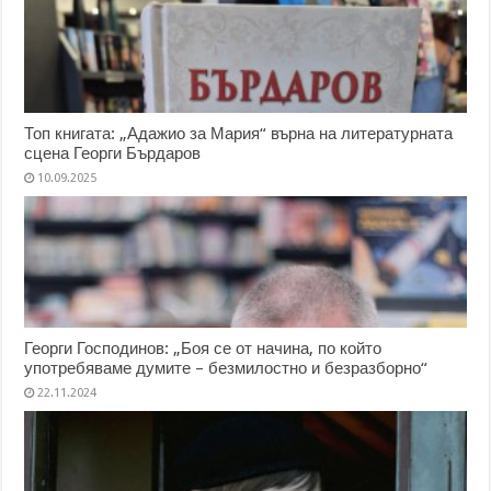
Топ книгата: „Адажио за Мария“ върна на литературната
сцена Георги Бърдаров
10.09.2025
Георги Господинов: „Боя се от начина, по който
употребяваме думите – безмилостно и безразборно“
22.11.2024