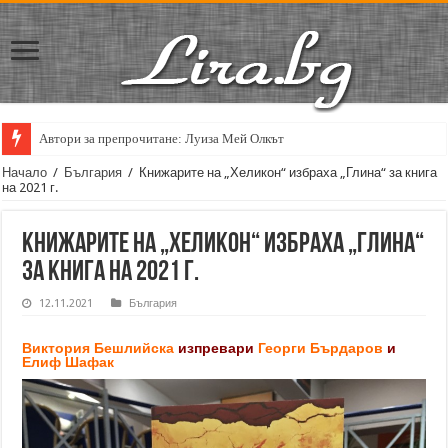
Автори за препрочитане: Луиза Мей Олкът
Кирил Кадийски: „Плачът на големия поет винаги е и сила, и съпричаст
Начало
/
България
/
Книжарите на „Хеликон“ избраха „Глина“ за книга
на 2021 г.
Книжарите на „Хеликон“ избраха „Глина“
за книга на 2021 г.
12.11.2021
България
Виктория Бешлийска
изпревари
Георги Бърдаров
и
Елиф Шафак