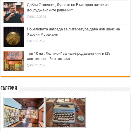
Добри Станчов: „Душата на България витае из
добруджанските равнини“
08.10.2025
Нобеловата награда за литература дава нов шанс на
Харуки Мураками
07.10.2025
Топ 10 на „Хеликон” за най-продавани книги (29
септември – 5 октомври)
06.10.2025
Галерия