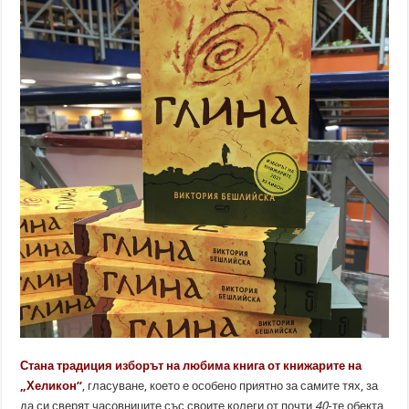
Стана традиция изборът на любима книга от книжарите на
„Хеликон“
, гласуване, което е особено приятно за самите тях, за
да си сверят часовниците със своите колеги от почти
40
-те обекта