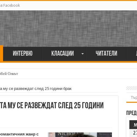
ъв Facebook
Интервю
Класации
Читатели
 Мей Олкът
а му се развеждат след 25 години брак
та му се развеждат след 25 години
Пред
2
романтичния жанр с