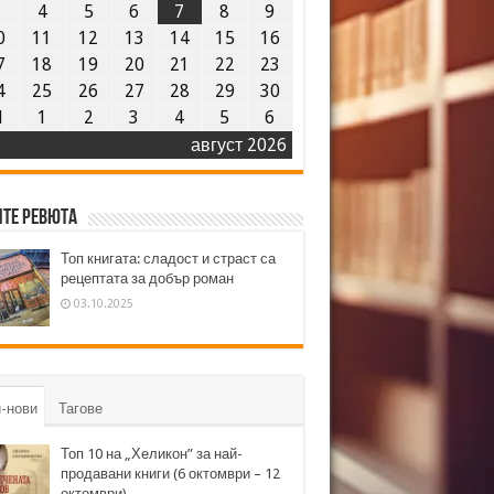
3
4
5
6
7
8
9
0
11
12
13
14
15
16
7
18
19
20
21
22
23
4
25
26
27
28
29
30
1
1
2
3
4
5
6
август 2026
те ревюта
Топ книгата: сладост и страст са
рецептата за добър роман
03.10.2025
-нови
Тагове
Топ 10 на „Хеликон” за най-
продавани книги (6 октомври – 12
октомври)