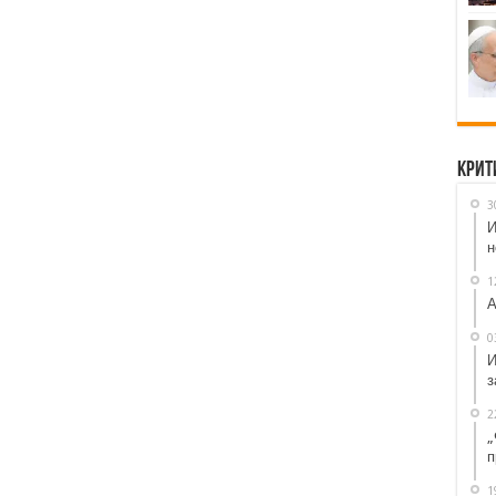
Крит
3
И
н
1
А
0
И
з
2
„
п
1