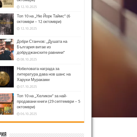
12.10.2025
Топ 10 на „Ню Йорк Таймс” (6
октомври – 12 октомври)
12.10.2025
Добри Станчов: „Душата на
България витае из
добруджанските равнини“
08.10.2025
Нобеловата награда за
литература дава нов шанс на
Харуки Мураками
07.10.2025
Топ 10 на „Хеликон” за най-
продавани книги (29 септември – 5
октомври)
06.10.2025
рия