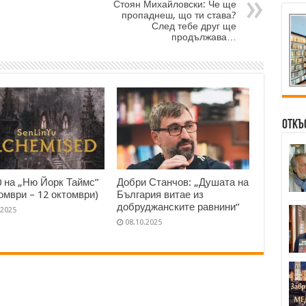
Стоян Михайловски: Че ще
пропаднеш, що ти става?
След тебе друг ще
продължава…
Откъ
0 на „Ню Йорк Таймс”
Добри Станчов: „Душата на
томври – 12 октомври)
България витае из
добруджанските равнини“
.2025
08.10.2025