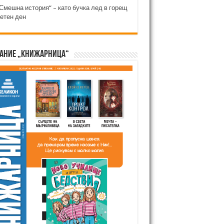
Смешна история“ – като бучка лед в горещ
етен ден
ание „Книжарница“