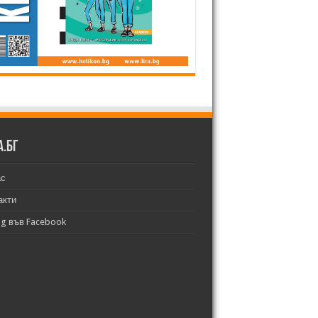
а.бг
ас
акти
bg във Facebook