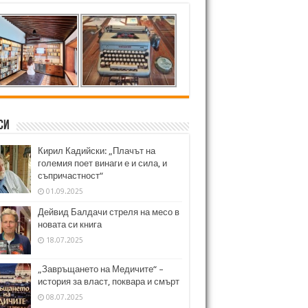
си
Кирил Кадийски: „Плачът на
големия поет винаги е и сила, и
съпричастност“
01.09.2025
Дейвид Балдачи стреля на месо в
новата си книга
18.07.2025
„Завръщането на Медичите“ –
история за власт, поквара и смърт
08.07.2025