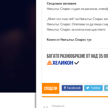
Свързани заглавия
Никълъс Спаркс съден за расизъм, хомо
„Моят път към теб“ на Никълъс Спаркс из
Никълъс Спаркс: Опитвам се да пиша съв
Никълъс Спаркс за ключа към щастието
Книги от Никълъс Спаркс
тук
Богато разнообразие от над 35 0
Facebook
Twitter
Сподели
Предишна