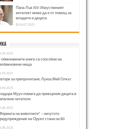
Папа Лъв XIV: Изкуственият
интелект може да е от помощ за
младите и децата
04.07.2025
ика
0.09.2025
 обикновените книги са способни на
еобикновени неща
2.09.2025
втори за препрочитане: Луиза Мей Олкът
3.09.2025
задора Муун помага да превърнем децата в
апалени читатели
2.08.2025
Фермата на животните“ – нечутото
редупреждение на Оруел стана на 80
9.08.2025