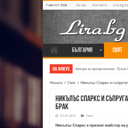
За нас
Контакти
Lira.bg в
7 АВГУСТ 2026
България
Свят
На фокус
Автори за препрочитане: Луиза
Начало
/
Свят
/
Никълъс Спаркс и съпругат
Никълъс Спаркс и съпруга
брак
07.01.2015
Свят
Никълъс Спаркс е признат майстор на 