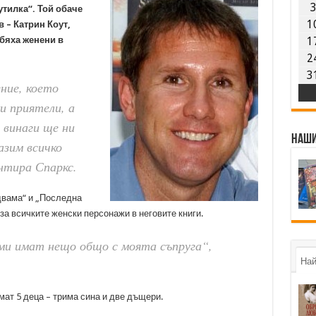
утилка“. Той обаче
1
 – Катрин Коут,
бяха женени в
1
2
3
ние, което
и приятели, а
 винаги ще ни
Наши
азим всичко
ентира Спаркс.
двама“ и „Последна
 за всичките женски персонажи в неговите книги.
ми имат нещо общо с моята съпруга“,
Най
имат 5 деца – трима сина и две дъщери.