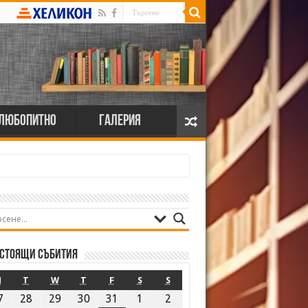
Любопитно
Галерия
стоящи събития
M
T
W
T
F
S
S
7
28
29
30
31
1
2