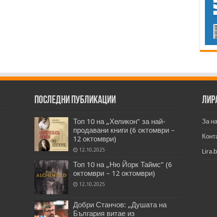
Последни публикации
Лир
Топ 10 на „Хеликон” за най-
За н
продавани книги (6 октомври –
Конт
12 октомври)
12.10.2025
Lira.
Топ 10 на „Ню Йорк Таймс” (6
октомври – 12 октомври)
12.10.2025
Добри Станчов: „Душата на
България витае из