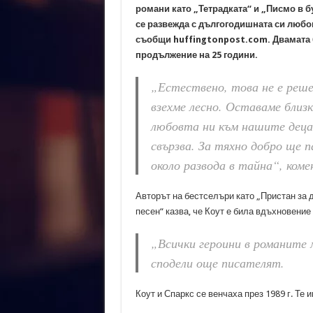
романи като „Тетрадката“ и „Писмо в б
се развежда с дългогодишната си любов
съобщи huffingtonpost.com. Двамата 
продължение на 25 години.
„Естествено, това не е реше
взехме лесно. Оставаме близк
любовта ни към нашите деца
свързва. За тяхно добро ще п
около развода в тайна“, ком
Авторът на бестселъри като „Пристан за 
песен“ казва, че Коут е била вдъхновение
„Всички героини в романите 
сподели още писателят.
Коут и Спаркс се венчаха през 1989 г. Те 