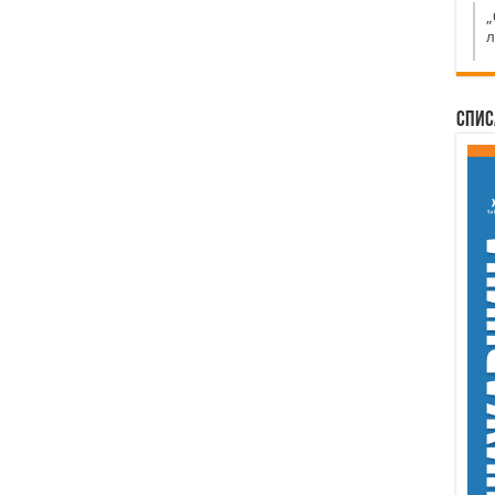
„
л
Спис