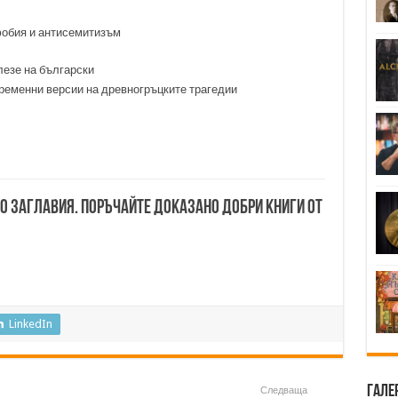
фобия и антисемитизъм
лезе на български
ременни версии на древногръцките трагедии
00 заглавия. Поръчайте доказано добри книги от
LinkedIn
Гале
Следваща