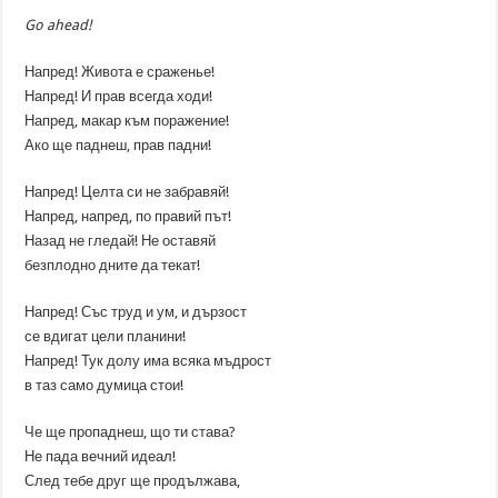
Go ahead!
Напред! Живота е сраженье!
Напред! И прав всегда ходи!
Напред, макар към поражение!
Ако ще паднеш, прав падни!
Напред! Целта си не забравяй!
Напред, напред, по правий път!
Назад не гледай! Не оставяй
безплодно дните да текат!
Напред! Със труд и ум, и дързост
се вдигат цели планини!
Напред! Тук долу има всяка мъдрост
в таз само думица стои!
Че ще пропаднеш, що ти става?
Не пада вечний идеал!
След тебе друг ще продължава,