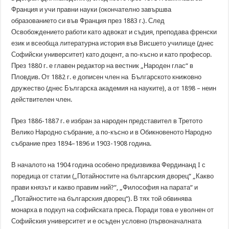
Франция и учи правни науки (окончателно завършва
образованието си във Франция през 1883 г.). След
Освобождението работи като адвокат и съдия, преподава френски
език и всеобща литературна история във Висшето училище (днес
Софийски университет) като доцент, а по-късно и като професор.
През 1880 г. е главен редактор на вестник „Народен глас“ в
Пловдив. От 1882 г. е дописен член на Българското книжовно
дружество (днес Българска академия на науките), а от 1898 – неин
действителен член.
През 1886-1887 г. е избран за народен представител в Третото
Велико Народно събрание, а по-късно и в Обикновеното Народно
събрание през 1894–1896 и 1903-1908 година.
В началото на 1904 година особено предизвиква Фердинанд I с
поредица от статии („Потайностите на българския дворец“ „Какво
прави князът и какво правим ний?“, „Философия на парата“ и
„Потайностите на българския дворец“). В тях той обвинява
монарха в подкуп на софийската преса. Поради това е уволнен от
Софийския университет и е осъден условно (първоначалната