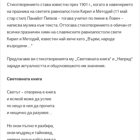
Стихотворението става известно през 1901 г., когато в навечерието
на празника на светите равноапостоли Кирил и Методий (11 май
стар стил) Панайот Пипков – тогава учител по пеене в Ловеч –
написва музика към текста. Оттогава стихотворението е обичан от
всички празничен химн на славянските равноапостоли свети
Кирил и Методий, известен най-вече като „Върви, народе
възродени…“
Предлагаме ви стихотворенията му „Световната книга“ и „Напред“
заради актуалността и общочовешкото им значение.
Световната книга
Светът – отворена е книга
и всякой може да успее
по нещо в нея да прочита
и нещичко да разумее…
Но онзи пълно я разбира,
онзи мъдрец и тайновед,
неявни знаци който вижда