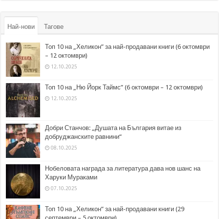
Най-нови
Тагове
Топ 10 на „Хеликон” за най-продавани книги (6 октомври
– 12 октомври)
12.10.2025
Топ 10 на „Ню Йорк Таймс” (6 октомври – 12 октомври)
12.10.2025
Добри Станчов: „Душата на България витае из
добруджанските равнини“
08.10.2025
Нобеловата награда за литература дава нов шанс на
Харуки Мураками
07.10.2025
Топ 10 на „Хеликон” за най-продавани книги (29
септември – 5 октомври)