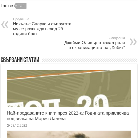
Тагове
TOP
Предишна
Никълъс Спаркс и съпругата
му се развеждат след 25
години брак
Следваща
Джейми Оливър отказал роля
в екранизацията на „Хобит“
Свързани статии
Най-продаваните книги през 2022-а: Годината приключва
под знака на Мария Лалева
09.12.2022