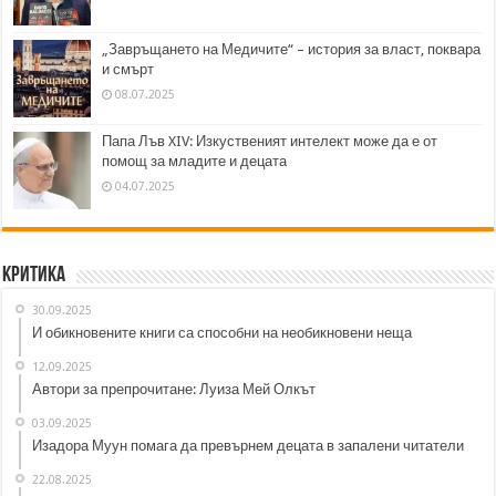
„Завръщането на Медичите“ – история за власт, поквара
и смърт
08.07.2025
Папа Лъв XIV: Изкуственият интелект може да е от
помощ за младите и децата
04.07.2025
Критика
30.09.2025
И обикновените книги са способни на необикновени неща
12.09.2025
Автори за препрочитане: Луиза Мей Олкът
03.09.2025
Изадора Муун помага да превърнем децата в запалени читатели
22.08.2025