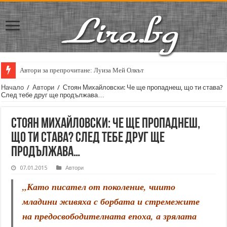
Автори за препрочитане: Луиза Мей Олкът
Кирил Кадийски: „Плачът на големия поет винаги е и сила, и съпричаст
Начало
/
Автори
/
Стоян Михайловски: Че ще пропаднеш, що ти става?
След тебе друг ще продължава…
Стоян Михайловски: Че ще пропаднеш,
що ти става? След тебе друг ще
продължава…
07.01.2015
Автори
„Като писател от поколение, чиито
младини живяха с борбата и стремежите
на предосвободителната епоха, а зрялата