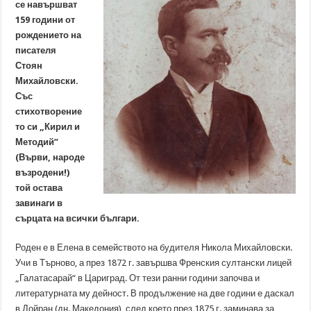
се навършват
159 години от
рождението на
писателя
Стоян
Михайловски.
Със
стихотворение
то си „Кирил и
Методий”
(Върви, народе
възродени!)
той остава
завинаги в
сърцата на всички българи.
Роден е в Елена в семейството на будителя Никола Михайловски.
Учи в Търново, а през 1872 г. завършва Френския султански лицей
„Галатасарай“ в Цариград. От тези ранни години започва и
литературната му дейност. В продължение на две години е даскал
в Дойран (дн. Македония), след което през 1875 г. заминава за