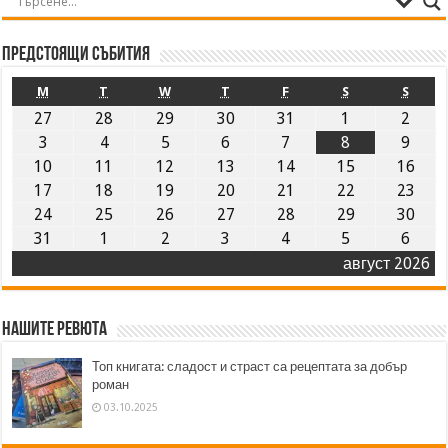
Предстоящи събития
M
T
W
T
F
S
S
27
28
29
30
31
1
2
3
4
5
6
7
8
9
10
11
12
13
14
15
16
17
18
19
20
21
22
23
24
25
26
27
28
29
30
31
1
2
3
4
5
6
август 2026
Нашите ревюта
Топ книгата: сладост и страст са рецептата за добър
роман
03.10.2025