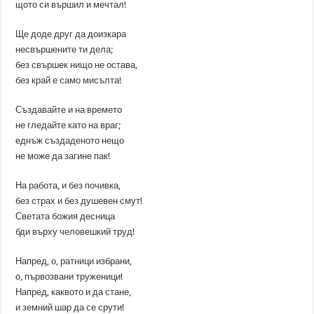
щото си вършил и мечтал!
Ще доде друг да доизкара
несвършените ти дела;
без свършек нищо не остава,
без край е само мисълта!
Създавайте и на времето
не гледайте като на враг;
еднъж създаденото нещо
не може да загине пак!
На работа, и без почивка,
без страх и без душевен смут!
Светата божия десница
бди върху человешкий труд!
Напред, о, ратници избрани,
о, първозвани труженици!
Напред, каквото и да стане,
и земний шар да се срути!