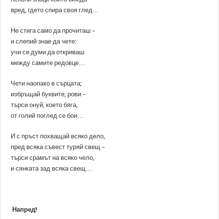
вред, гдето спира своя глед…
Не стига само да прочиташ –
и слепий знае да чете:
учи се думи да откриваш
между самите редовце…
Чети наопако в сърцата;
избръщай буквите, рови –
търси онуй, което бяга,
от голий поглед се бои…
И с пръст похващай всяко дело,
пред всяка съвест туряй свещ –
търси срамът на всяко чело,
и сянката зад всяка свещ…
Напред!