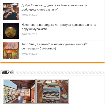
Добри Станчов: „Душата на България витае из
добруджанските равнини“
08.10.2025
Нобеловата награда за литература дава нов шанс на
Харуки Мураками
07.10.2025
Топ 10 на „Хеликон” за най-продавани книги (29
септември – 5 октомври)
06.10.2025
Галерия