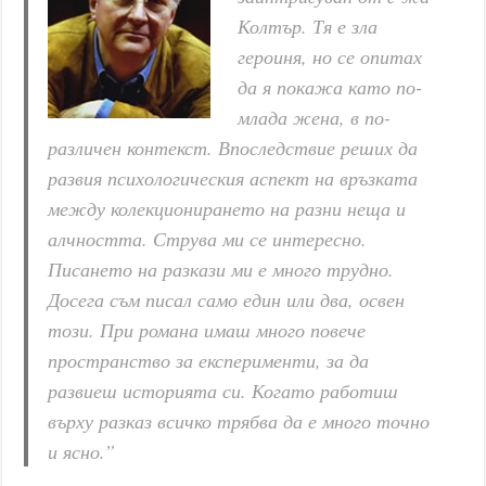
Колтър. Тя е зла
героиня, но се опитах
да я покажа като по-
млада жена, в по-
различен контекст. Впоследствие реших да
развия психологическия аспект на връзката
между колекционирането на разни неща и
алчността. Струва ми се интересно.
Писането на разкази ми е много трудно.
Досега съм писал само един или два, освен
този. При романа имаш много повече
пространство за експерименти, за да
развиеш историята си. Когато работиш
върху разказ всичко трябва да е много точно
и ясно.”