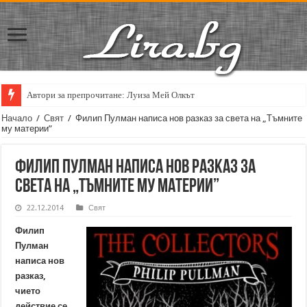
Автори за препрочитане: Луиза Мей Олкът
Начало
/
Свят
/
Филип Пулман написа нов разказ за света на „Тъмните
му материи”
Филип Пулман написа нов разказ за
света на „Тъмните му материи”
22.12.2014
Свят
Филип
Пулман
написа нов
разказ,
чието
действие се