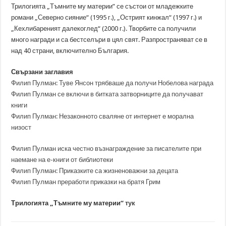
Трилогията „Тъмните му материи” се състои от младежките
романи „Северно сияние“ (1995 г.), „Острият кинжал“ (1997 г.) и
„Кехлибареният далекоглед“ (2000 г.). Творбите са получили
много награди и са бестселъри в цял свят. Разпространяват се в
над 40 страни, включително България.
Свързани заглавия
Филип Пулман: Туве Янсон трябваше да получи Нобелова награда
Филип Пулман се включи в битката затворниците да получават
книги
Филип Пулман: Незаконното сваляне от интернет е морална
низост
Филип Пулман иска честно възнаграждение за писателите при
наемане на е-книги от библиотеки
Филип Пулман: Приказките са жизненоважни за децата
Филип Пулман преработи приказки на братя Грим
Трилогията „Тъмните му материи“
тук