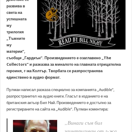
развива в
света на
успешната
му
трилогия
„Тъмните
му
материи”,
съобщи „Гардиън”. Произведението е озаглавено „The
Collectors” и разказва за миналото на главната отрицателна
героиня, г-жа Колтър. Творбата се разпространява
единствено в аудио формат.
Пулман написал разказа специално за компанията „Audible”,
разпространител на аудио книги. Гласът в изданието е на
британския актьор Бил Най. Произведението е достъпно за
регистрираните на сайта на „Audible”. Пулман коментира:
„Винаги съм бил
заинтригуван от г-жа