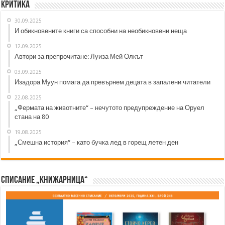
Критика
30.09.2025
И обикновените книги са способни на необикновени неща
12.09.2025
Автори за препрочитане: Луиза Мей Олкът
03.09.2025
Изадора Муун помага да превърнем децата в запалени читатели
22.08.2025
„Фермата на животните“ – нечутото предупреждение на Оруел
стана на 80
19.08.2025
„Смешна история“ – като бучка лед в горещ летен ден
Списание „Книжарница“