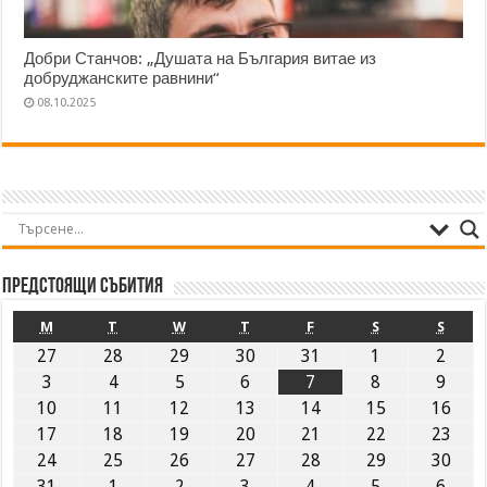
Добри Станчов: „Душата на България витае из
добруджанските равнини“
08.10.2025
Предстоящи събития
M
T
W
T
F
S
S
27
28
29
30
31
1
2
3
4
5
6
7
8
9
10
11
12
13
14
15
16
17
18
19
20
21
22
23
24
25
26
27
28
29
30
31
1
2
3
4
5
6