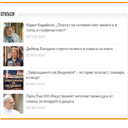
Откъси
Кирил Кадийски: „Плачът на големия поет винаги е и
сила, и съпричастност“
01.09.2025
Дейвид Балдачи стреля на месо в новата си книга
18.07.2025
„Завръщането на Медичите“ – история за власт, поквара
и смърт
08.07.2025
Папа Лъв XIV: Изкуственият интелект може да е от
помощ за младите и децата
04.07.2025