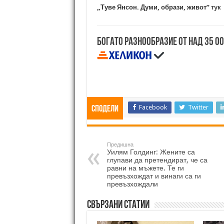
„Туве Янсон. Думи, образи, живот”
тук
Богато разнообразие от над 35 0
Facebook
Twitter
Сподели
Предишна
Уилям Голдинг: Жените са
глупави да претендират, че са
равни на мъжете. Те ги
превъзхождат и винаги са ги
превъзхождали
Свързани статии