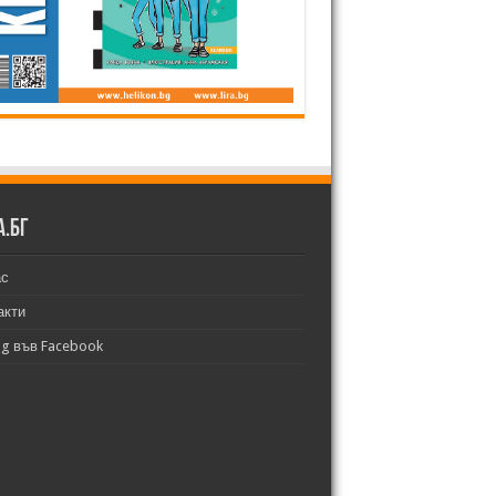
а.бг
ас
акти
bg във Facebook