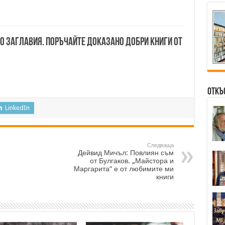
00 заглавия. Поръчайте доказано добри книги от
Откъ
LinkedIn
Следваща
Дейвид Мичъл: Повлиян съм
от Булгаков. „Майстора и
Маргарита“ е от любимите ми
книги