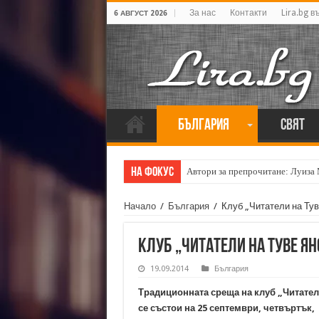
За нас
Контакти
Lira.bg в
6 АВГУСТ 2026
България
Свят
На фокус
Автори за препрочитане: Луиза
Начало
/
България
/
Клуб „Читатели на Тув
Клуб „Читатели на Туве Ян
19.09.2014
България
Традиционната среща на клуб „Читател
се състои на 25 септември, четвъртък, о