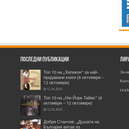
Последни публикации
Лир
Топ 10 на „Хеликон” за най-
За н
продавани книги (6 октомври –
Конт
12 октомври)
12.10.2025
Lira.
Топ 10 на „Ню Йорк Таймс” (6
октомври – 12 октомври)
12.10.2025
Добри Станчов: „Душата на
България витае из