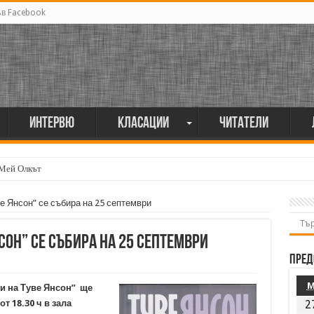
ъв Facebook
Интервю
Класации
Читатели
 Мей Олкът
е Янсон” се събира на 25 септември
сон” се събира на 25 септември
Пред
и на Туве Янсон” ще
т 18.30 ч в зала
2