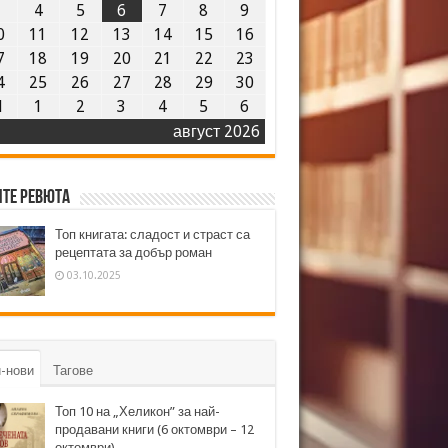
3
4
5
6
7
8
9
0
11
12
13
14
15
16
7
18
19
20
21
22
23
4
25
26
27
28
29
30
1
1
2
3
4
5
6
август 2026
те ревюта
Топ книгата: сладост и страст са
рецептата за добър роман
03.10.2025
-нови
Тагове
Топ 10 на „Хеликон” за най-
продавани книги (6 октомври – 12
октомври)