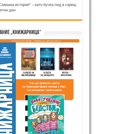
Смешна история“ – като бучка лед в горещ
етен ден
ание „Книжарница“