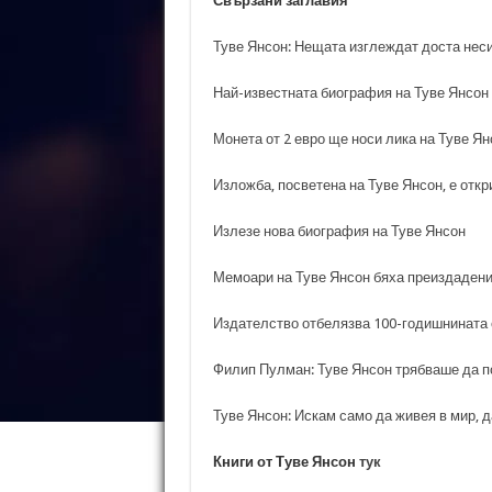
Свързани заглавия
Туве Янсон: Нещата изглеждат доста неси
Най-известната биография на Туве Янсон 
Монета от 2 евро ще носи лика на Туве Ян
Изложба, посветена на Туве Янсон, е откр
Излезе нова биография на Туве Янсон
Мемоари на Туве Янсон бяха преиздадени
Издателство отбелязва 100-годишнината 
Филип Пулман: Туве Янсон трябваше да п
Туве Янсон: Искам само да живея в мир, 
Книги от Туве Янсон
тук