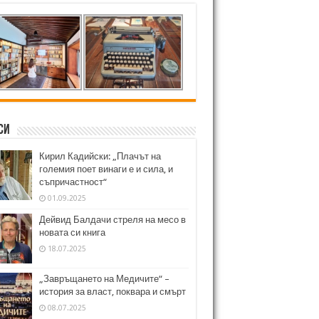
си
Кирил Кадийски: „Плачът на
големия поет винаги е и сила, и
съпричастност“
01.09.2025
Дейвид Балдачи стреля на месо в
новата си книга
18.07.2025
„Завръщането на Медичите“ –
история за власт, поквара и смърт
08.07.2025