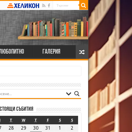
Любопитно
Галерия
стоящи събития
M
T
W
T
F
S
S
7
28
29
30
31
1
2