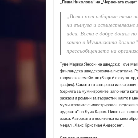
„Пеша Николова“ на „Червената къща“ 
„Всеки път избираме тема на
ни вълнува и осъществяваме 
идеи. Всеки е добре дошъл по
както в Муминската долина“,
прессъобщението на организ
Туве Марика Янсон (на шведски: Tove Mari
финландска шведскоезична писателка. Ро
творческо семейство (баща ѝ е скулптор,
график). Самата тя завършва илюстрация 
(серията за муминтролите, започната като 
разкази и романи за възрастни, както и м
муминтролите е илюстрирала шведския пре
чудесата“ на Луис Карол. Пише на шведски
езика. Авторката е носителка на многобро
медал „Ханс Кристиан Андерсен“.