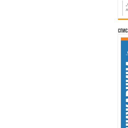
„
л
Спис