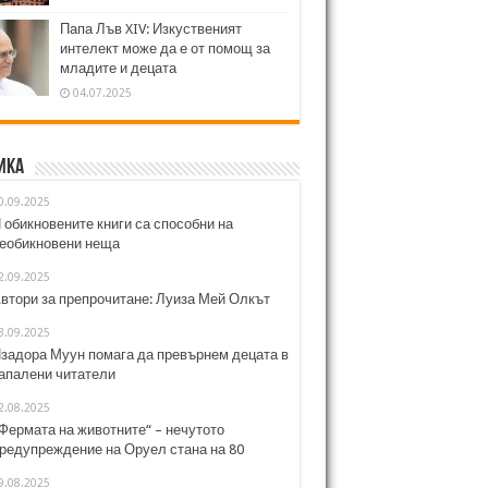
Папа Лъв XIV: Изкуственият
интелект може да е от помощ за
младите и децата
04.07.2025
ика
0.09.2025
 обикновените книги са способни на
еобикновени неща
2.09.2025
втори за препрочитане: Луиза Мей Олкът
3.09.2025
задора Муун помага да превърнем децата в
апалени читатели
2.08.2025
Фермата на животните“ – нечутото
редупреждение на Оруел стана на 80
9.08.2025