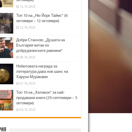
12.10.2025
Топ 10 на „Ню Йорк Таймс” (6
октомври – 12 октомври)
12.10.2025
Добри Станчов: „Душата на
България витае из
добруджанските равнини“
08.10.2025
Нобеловата награда за
литература дава нов шанс на
Харуки Мураками
07.10.2025
Топ 10 на „Хеликон” за най-
продавани книги (29 септември – 5
октомври)
06.10.2025
рия