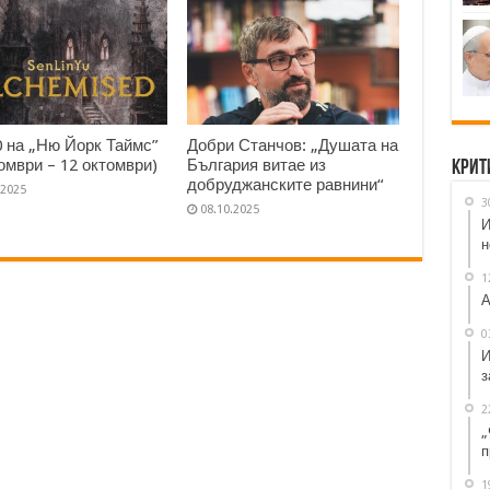
0 на „Ню Йорк Таймс”
Добри Станчов: „Душата на
томври – 12 октомври)
България витае из
Крит
добруджанските равнини“
.2025
3
08.10.2025
И
н
1
А
0
И
з
2
„
п
1