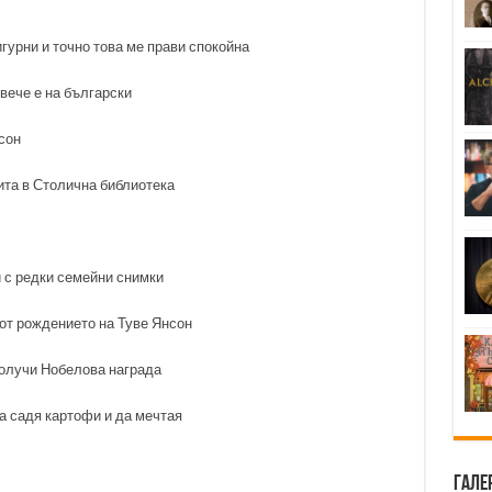
гурни и точно това ме прави спокойна
вече е на български
сон
ита в Столична библиотека
 с редки семейни снимки
от рождението на Туве Янсон
олучи Нобелова награда
да садя картофи и да мечтая
Гале