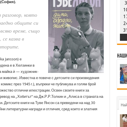
(София).
1
 разговор, която
1
заедно общите си
2
 всяко време, също
3
 се казва в
аторите.
Наши
ka Jansson) е
дена е в Хелзинки в
 а майка ѝ — художник-
и живопис. Известна е повече с детските си произведения
комикс през 1945 г.), въпреки че публикува и голям брой
ножество отлични илюстрации. Освен своите книги за
вод на „Хобитът“ на Дж.Р.Р.Толкин и „Алиса в страната на
. Детските книги на Туве Янсон са преведени на над 30
Най
йни литературни награди и отличия, сред които и златния