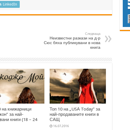
LinkedIn
Следваща
Неизвестни разкази на д-р
Сюс бяха публикувани в нова
книга
0 на книжарници
Топ 10 на „USА Today” за
кон” за най-
най-продаваните книги в
вани книги (18 – 24
САЩ
16.07.2016