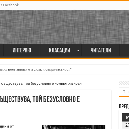
ъв Facebook
Интервю
Класации
Читатели
мия поет винаги е и сила, и съпричастност“
още има любов“
 съществува, той безусловно е компютризиран
съществува, той безусловно е
Пред
2
одини от