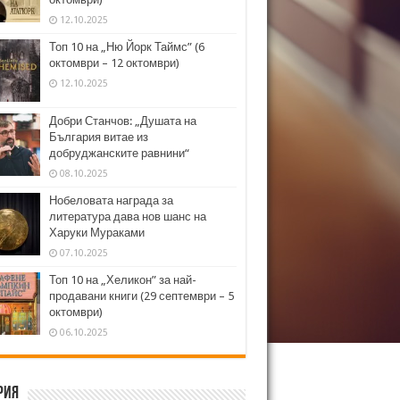
12.10.2025
Топ 10 на „Ню Йорк Таймс” (6
октомври – 12 октомври)
12.10.2025
Добри Станчов: „Душата на
България витае из
добруджанските равнини“
08.10.2025
Нобеловата награда за
литература дава нов шанс на
Харуки Мураками
07.10.2025
Топ 10 на „Хеликон” за най-
продавани книги (29 септември – 5
октомври)
06.10.2025
рия