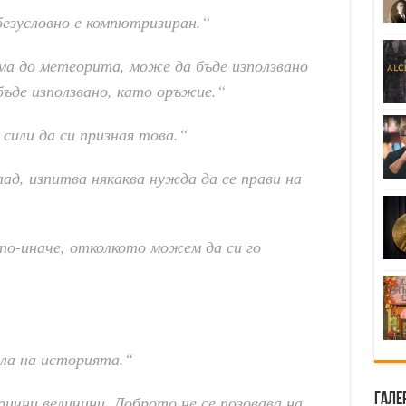
езусловно е компютризиран.“
ома до метеорита, може да бъде използвано
ъде използвано, като оръжие.“
 сили да си призная това.“
лад, изпитва някаква нужда да се прави на
по-иначе, отколкото можем да си го
ла на историята.“
Гале
ични величини. Доброто не се позовава на