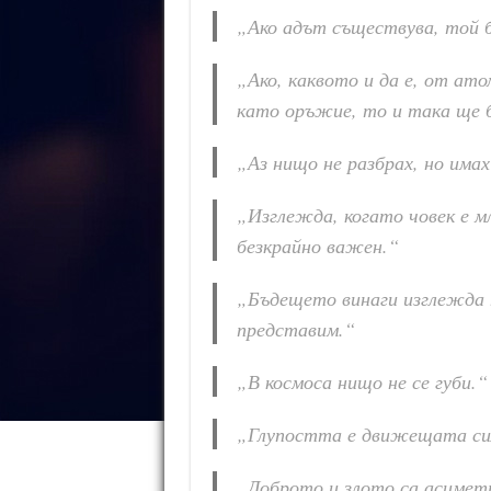
„Ако адът съществува, той б
„Ако, каквото и да е, от ат
като оръжие, то и така ще б
„Аз нищо не разбрах, но имах
„Изглежда, когато човек е м
безкрайно важен.“
„Бъдещето винаги изглежда 
представим.“
„В космоса нищо не се губи.“
„Глупостта е движещата си
„Доброто и злото са асиметр