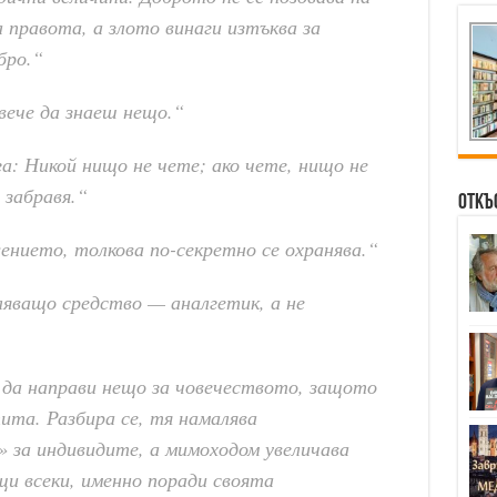
 правота, а злото винаги изтъква за
бро.“
вече да знаеш нещо.“
а: Никой нищо не чете; ако чете, нищо не
 забравя.“
Откъ
нието, толкова по-секретно се охранява.“
яващо средство — аналгетик, а не
 да направи нещо за човечеството, защото
пита. Разбира се, тя намалява
 за индивидите, а мимоходом увеличава
и всеки, именно поради своята