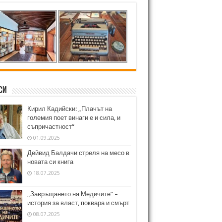
си
Кирил Кадийски: „Плачът на
големия поет винаги е и сила, и
съпричастност“
01.09.2025
Дейвид Балдачи стреля на месо в
новата си книга
18.07.2025
„Завръщането на Медичите“ –
история за власт, поквара и смърт
08.07.2025