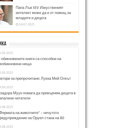
Папа Лъв XIV: Изкуственият
интелект може да е от помощ за
младите и децата
04.07.2025
ика
0.09.2025
 обикновените книги са способни на
еобикновени неща
2.09.2025
втори за препрочитане: Луиза Мей Олкът
3.09.2025
задора Муун помага да превърнем децата в
апалени читатели
2.08.2025
Фермата на животните“ – нечутото
редупреждение на Оруел стана на 80
9.08.2025