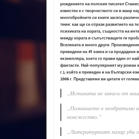
рождението на полския писател Станис
известен е с творчеството си в жанр на
многобройните си книги засяга разли
теми: как ще се отрази развитието на т
психиката на хората, същността на инт
между хората и съпътстващите ги проб
Вселената и много други. Произведения
преведени на 41 езика и са продадени 
екземпляра, което го прави един от на
фантасти. Най-популярният му роман е
г.), който е преведен и на български ез
2006 г. Представяме ви цитати от голем
„Истината не зависи от ваш
„Познанието е необратимо 
невежество.“
„Литературният пазар уби 