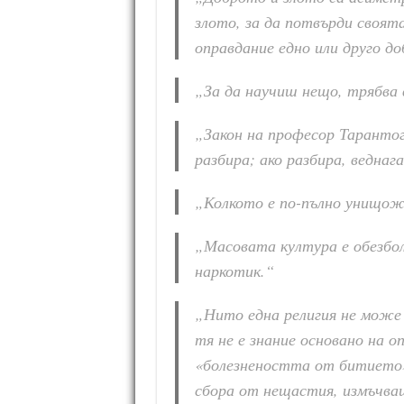
злото, за да потвърди своята
оправдание едно или друго до
„За да научиш нещо, трябва 
„Закон на професор Тарантог
разбира; ако разбира, веднага
„Колкото е по-пълно унищоже
„Масовата култура е обезбол
наркотик.“
„Нито една религия не може
тя не е знание основано на о
«болезнеността от битието»
сбора от нещастия, измъчващ