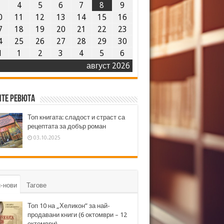
3
4
5
6
7
8
9
0
11
12
13
14
15
16
7
18
19
20
21
22
23
4
25
26
27
28
29
30
1
1
2
3
4
5
6
август 2026
те ревюта
Топ книгата: сладост и страст са
рецептата за добър роман
03.10.2025
-нови
Тагове
Топ 10 на „Хеликон” за най-
продавани книги (6 октомври – 12
октомври)