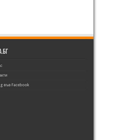
а.бг
ас
акти
bg във Facebook