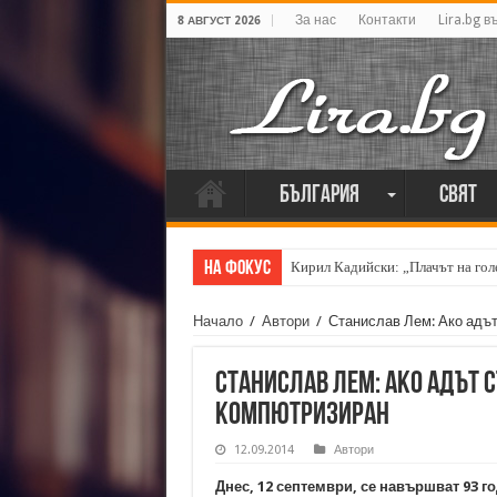
За нас
Контакти
Lira.bg в
8 АВГУСТ 2026
България
Свят
На фокус
Кирил Кадийски: „Плачът на голе
Весела Люцканова на 90: „Все 
Начало
/
Автори
/
Станислав Лем: Ако адът
Станислав Лем: Ако адът 
компютризиран
12.09.2014
Автори
Днес, 12 септември, се навършват 93 г