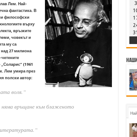
лав Лем. Най-
1
учна фантастика. В
чни философски
1
ехнологиите върху
2
електа, връзките
3
леми, човекът и
та му са
в над 27 милиона
й-четените
Наши
 „Соларис“ (1961
ик. Лем умира през
ия полски автор:
ата воля.“
и няма връщане към блаженото
Най
литературата.“