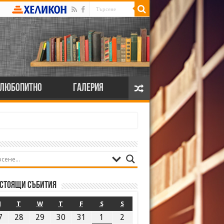
Любопитно
Галерия
стоящи събития
M
T
W
T
F
S
S
7
28
29
30
31
1
2