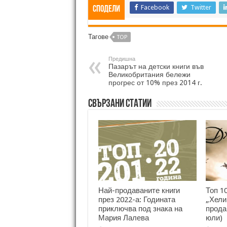
Facebook
Twitter
Сподели
Тагове
TOP
Предишна
Пазарът на детски книги във
Великобритания бележи
прогрес от 10% през 2014 г.
Свързани статии
Най-продаваните книги
Топ 1
през 2022-а: Годината
„Хели
приключва под знака на
прода
Мария Лалева
юли)