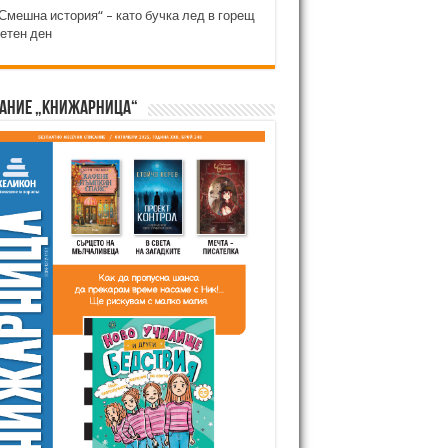
Смешна история“ – като бучка лед в горещ
етен ден
ание „Книжарница“