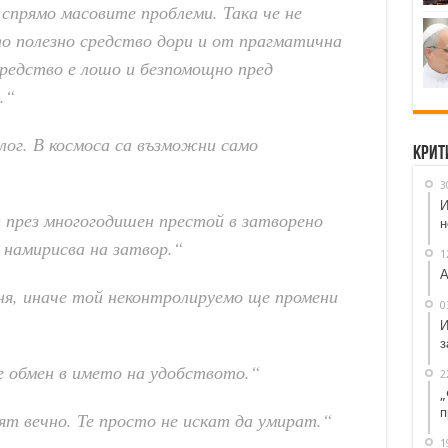
спрямо масовите проблеми. Така че не
о полезно средство дори и от прагматична
редство е лошо и безпомощно пред
.“
лог. В космоса са възможни само
Крит
3
И
 през многогодишен престой в затворено
н
намирисва на затвор.“
1
А
ня, иначе той неконтролируемо ще промени
0
И
з
е обмен в името на удобството.“
2
„
п
т вечно. Те просто не искат да умират.“
1