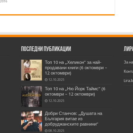
.2016
Последни публикации
Лир
Топ 10 на „Хеликон” за най-
За н
продавани книги (6 октомври –
Конт
12 октомври)
12.10.2025
Lira.
Топ 10 на „Ню Йорк Таймс” (6
октомври – 12 октомври)
12.10.2025
Добри Станчов: „Душата на
България витае из
добруджанските равнини“
08.10.2025