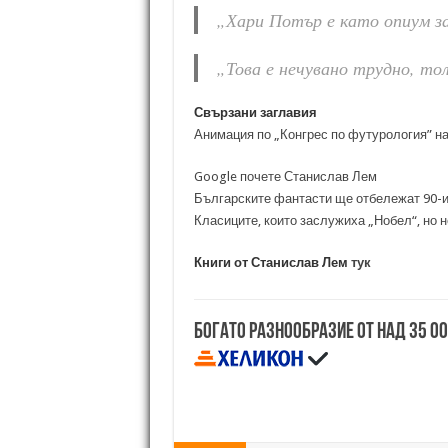
„Хари Потър е като опиум з
„Това е нечувано трудно, тол
Свързани заглавия
Анимация по „Конгрес по футурология” н
Google почете Станислав Лем
Българските фантасти ще отбележат 90-и
Класиците, които заслужиха „Нобел“, но н
Книги от Станислав Лем
тук
Богато разнообразие от над 35 0