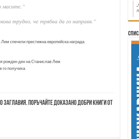
„
а масите.“
л
кова трудно, че трябва да го направя.“
Спис
а Лем спечели престижна европейска награда
я рожден ден на Станислав Лем
е го получиха
00 заглавия. Поръчайте доказано добри книги от