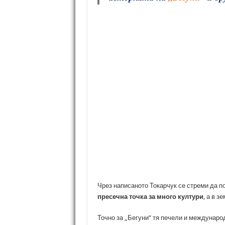
Чрез написаното Токарчук се стреми да по
пресечна точка за много култури
, а в з
Точно за „Бегуни” тя печели и междунаро