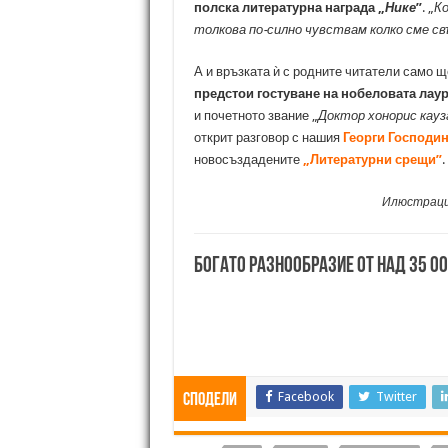
полска литературна награда „
Нике
”
. „
Ко
толкова по-силно чувствам колко сме св
А и връзката ѝ с родните читатели само щ
предстои гостуване на нобеловата лаур
и почетното звание „
Доктор хонорис кауз
открит разговор с нашия
Георги Господи
новосъздадените
„Литературни срещи”
.
Илюстрац
Богато разнообразие от над 35 0
Facebook
Twitter
Сподели