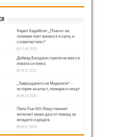
си
Кирил Кадийски: „Плачът на
големия поет винаги е и сила, и
съпричастност“
01.09.2025
Дейвид Балдачи стреля на месо в
новата си книга
18.07.2025
„Завръщането на Медичите“ –
история за власт, поквара и смърт
08.07.2025
Папа Лъв XIV: Изкуственият
интелект може да е от помощ за
младите и децата
04.07.2025