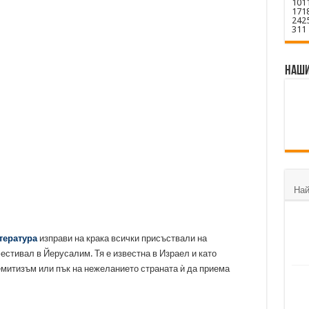
10
1
ладите търсят спасение от негативизма в книгите
17
1
24
2
31
1
уз: „Страданието е общият език на всички народи“
и безстрастни приятели“
Наши
Най
тература
изправи на крака всички присъствали на
естивал в Йерусалим. Тя е известна в Израел и като
митизъм или пък на нежеланието страната ѝ да приема