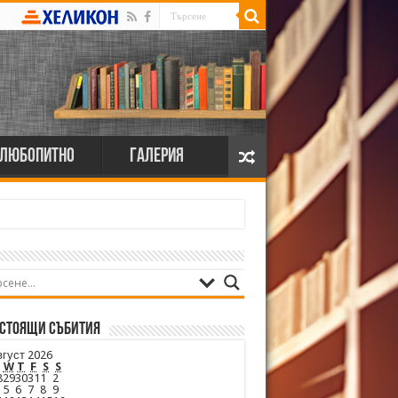
Любопитно
Галерия
стоящи събития
вгуст 2026
W
T
F
S
S
8
29
30
31
1
2
5
6
7
8
9