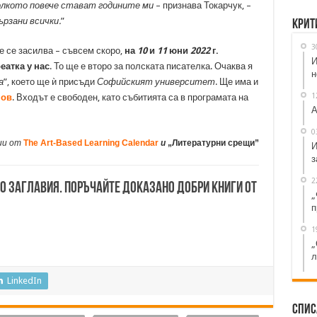
лкото повече стават годините ми
– признава Токарчук, –
ързани всички.
”
Крит
3
е се засилва – съвсем скоро,
на
10
и
11
юни
2022
г.
И
еатка у нас
. То ще е второ за полската писателка. Очаква я
н
а
”, което ще ѝ присъди
Софийският университет
. Ще има и
1
нов
. Входът е свободен, като събитията са в програмата на
А
0
ии от
The Art-Based Learning Calendar
и
„Литературни срещи”
И
з
2
00 заглавия. Поръчайте доказано добри книги от
„
п
1
„
л
LinkedIn
Спис