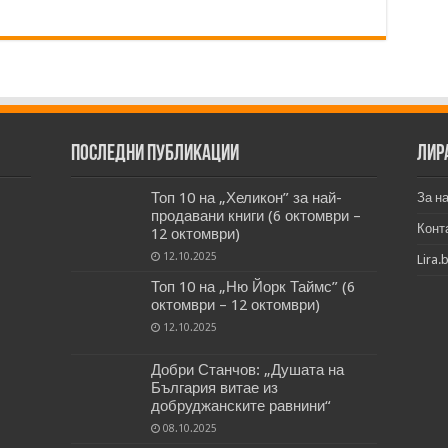
Последни публикации
Лир
Топ 10 на „Хеликон” за най-
За н
продавани книги (6 октомври –
Конт
12 октомври)
12.10.2025
Lira.
Топ 10 на „Ню Йорк Таймс” (6
октомври – 12 октомври)
12.10.2025
Добри Станчов: „Душата на
България витае из
добруджанските равнини“
08.10.2025