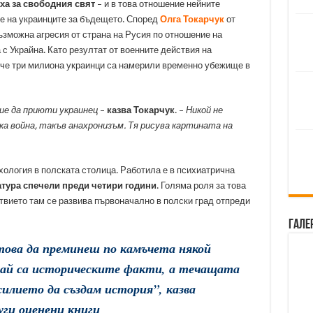
ха за свободния свят
– и в това отношение нейните
е на украинците за бъдещето. Според
Олга Токарчук
от
ъзможна агресия от страна на Русия по отношение на
 с Украйна. Като резултат от военните действия на
ече три милиона украинци са намерили временно убежище в
ние да приюти украинец
–
казва Токарчук
. –
Никой не
а война, такъв анахронизъм. Тя рисува картината на
ология в полската столица. Работила е в психиатрична
атура спечели преди четири години
. Голяма роля за това
ствието там се развива първоначално в полски град отпреди
Гале
това да преминеш по камъчета някой
чай са историческите факти, а течащата
силието да създам история”, казва
уги оценени книги