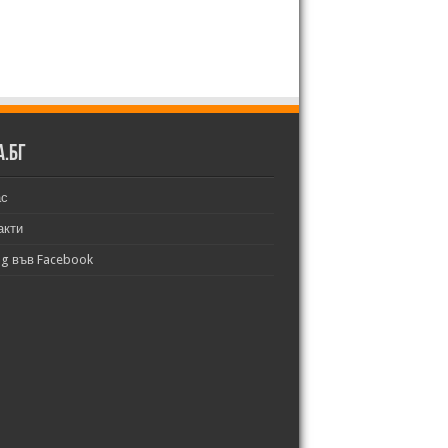
а.бг
ас
акти
bg във Facebook