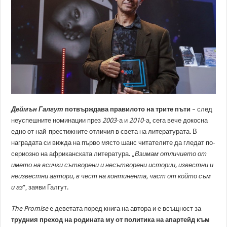
Деймън Галгут
потвърждава правилото на трите пъти
– след
неуспешните номинации през
2003
-а и
2010
-а, сега вече докосна
едно от най-престижните отличия в света на литературата. В
наградата си вижда на първо място шанс читателите да гледат по-
сериозно на африканската литература. „
Взимам отличието от
името на всички сътворени и несътворени истории, известни и
неизвестни автори, в чест на континента, част от който съм
и аз
”, заяви Галгут.
The Promise
e деветата поред книга на автора и е всъщност за
трудния преход на родината му от политика на апартейд към