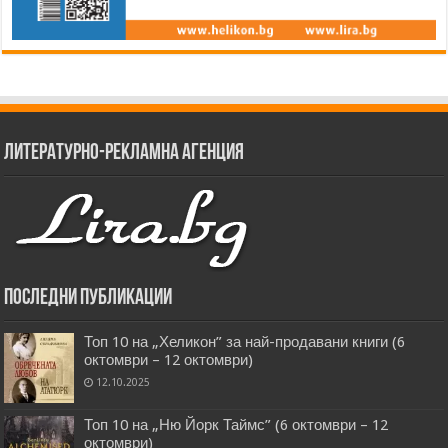
Литературно-рекламна агенция
Последни публикации
Топ 10 на „Хеликон” за най-продавани книги (6
октомври – 12 октомври)
12.10.2025
Топ 10 на „Ню Йорк Таймс” (6 октомври – 12
октомври)