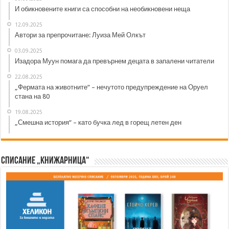
И обикновените книги са способни на необикновени неща
12.09.2025
Автори за препрочитане: Луиза Мей Олкът
03.09.2025
Изадора Муун помага да превърнем децата в запалени читатели
22.08.2025
„Фермата на животните“ – нечутото предупреждение на Оруел
стана на 80
19.08.2025
„Смешна история“ – като бучка лед в горещ летен ден
Списание „Книжарница“