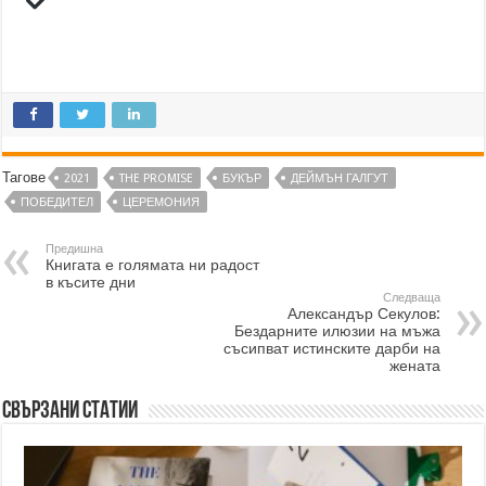
Тагове
2021
THE PROMISE
БУКЪР
ДЕЙМЪН ГАЛГУТ
ПОБЕДИТЕЛ
ЦЕРЕМОНИЯ
Предишна
Книгата е голямата ни радост
в късите дни
Следваща
Александър Секулов:
Бездарните илюзии на мъжа
съсипват истинските дарби на
жената
Свързани статии