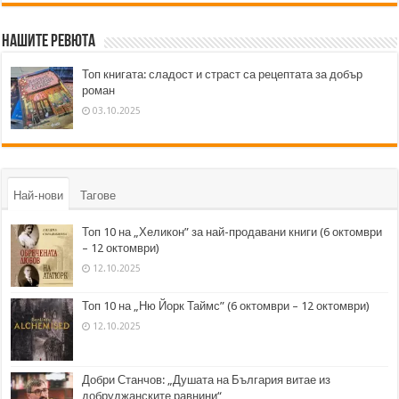
Нашите ревюта
Топ книгата: сладост и страст са рецептата за добър
роман
03.10.2025
Най-нови
Тагове
Топ 10 на „Хеликон” за най-продавани книги (6 октомври
– 12 октомври)
12.10.2025
Топ 10 на „Ню Йорк Таймс” (6 октомври – 12 октомври)
12.10.2025
Добри Станчов: „Душата на България витае из
добруджанските равнини“