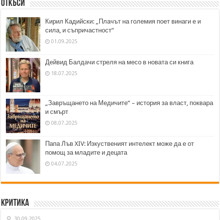
Откъси
Кирил Кадийски: „Плачът на големия поет винаги е и
сила, и съпричастност“
01.09.2025
Дейвид Балдачи стреля на месо в новата си книга
18.07.2025
„Завръщането на Медичите“ – история за власт, поквара
и смърт
08.07.2025
Папа Лъв XIV: Изкуственият интелект може да е от
помощ за младите и децата
04.07.2025
Критика
30.09.2025