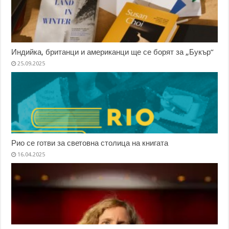
Индийка, британци и американци ще се борят за „Букър“
25.09.2025
Рио се готви за световна столица на книгата
16.04.2025