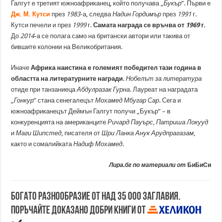
Галгут е третият южноафриканец, който получава „
Букър
”. Първи е
Дж. М. Кутси
през
1983
-а, следва
Надин Гордимър
през
1991
г.
Кутси печели и през
1999
г.
Самата награда се връчва от
1969
г.
До
2014
-а се полага само на британски автори или такива от
бившите колонии на Великобритания.
Иначе
Африка наистина е големият победител тази година в
областта на литературните награди
.
Нобелът за литература
отиде при танзаниеца
Абдулразак Гурна
. Лауреат на наградата
„
Гонкур
” стана сенегалецът
Мохамед Мбугар Сар
. Сега и
южноафриканецът Деймън Галгут получи „Букър” – в
конкуренцията на американците
Ричард Пауърс
,
Патриша Локууд
и
Маги Шипстед
, писателя от
Шри Ланка Анук Арудпрагазам
,
както и сомалийката
Надиф Мохамед
.
Лира.бг по материали от
БиБиСи
Богато разнообразие от над 35 000 заглавия.
Поръчайте доказано добри книги от