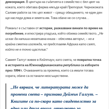
демокрация
. В центъра на събитията е семейство с бял цвят на
кожата, което обитава ферма някъде край
Претория
. Чернокожата
Саломе
работи за тях цял живот – срещу обещанието, че един ден
ще наследи дома и земята им. Това обаче не се случва…
Романът е съставен от
истории, разказвани винаги по време на
погребение
, и илюстрира упадъка, който обзема семейството. „
Не
исках да напиша негативна книга
– обяснява авторът, –
но в
крайна сметка изглежда, че представям Африка като свят,
който не е точно щастлив
.”
Самият Галгут живее в
Кейптаун
, като смята, че
повратна точка
в историята на
Южноафриканската република
са изборите
през
1994
г.
Очакванията за промяна, които са имали тогава
хората, обаче са останали неосъществени.
„
Не вярвам, че литературата може да
промени света
– признава Деймън Галгут. –
Книгите са по-скоро като свидетелство за
една или друга епоха, отколкото за