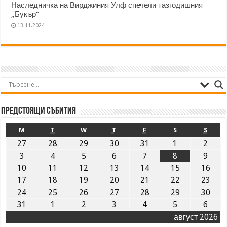
Наследничка на Вирджиния Улф спечели тазгодишния
„Букър“
13.11.2024
Предстоящи събития
M
T
W
T
F
S
S
27
28
29
30
31
1
2
3
4
5
6
7
8
9
10
11
12
13
14
15
16
17
18
19
20
21
22
23
24
25
26
27
28
29
30
31
1
2
3
4
5
6
август 2026