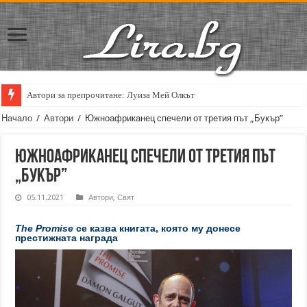
Автори за препрочитане: Луиза Мей Олкът
Кирил Кадийски: „Плачът на големия поет винаги е и сила, и съпричаст
Начало
/
Автори
/
Южноафриканец спечели от третия път „Букър”
Южноафриканец спечели от третия път
„Букър”
05.11.2021
Автори
,
Свят
The Promise
се казва книгата, която му донесе
престижната награда