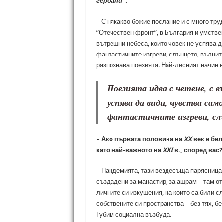
гердани“.
– С някакво божие послание и с много тру
”Отечествен фронт”, в България и умствен
вътрешни небеса, които човек не успява д
фантастичните изгреви, слънцето, вълни
разпознава поезията. Най-лесният начин е
Поезията идва с четене, с 
успява да види, чувства са
фантастичните изгреви, сл
– Ако първата половина на
XX
век е бел
като най-важното на
XXI
в., според вас
– Пандемията, тази вездесъща парясница,
създадени за манастир, за ашрам – там от
личните си изкушения, на които са били с
собствените си пространства – без тях, бе
Губим социална възбуда.