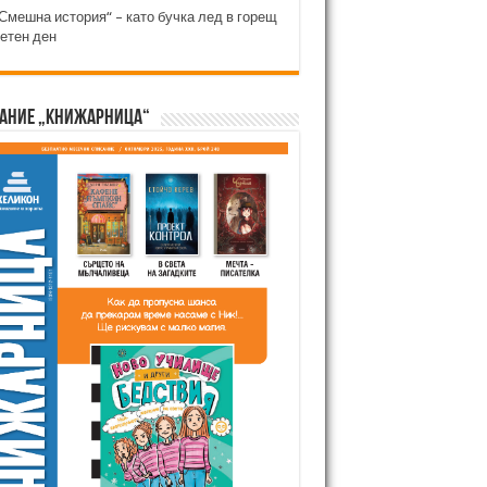
Смешна история“ – като бучка лед в горещ
етен ден
ание „Книжарница“