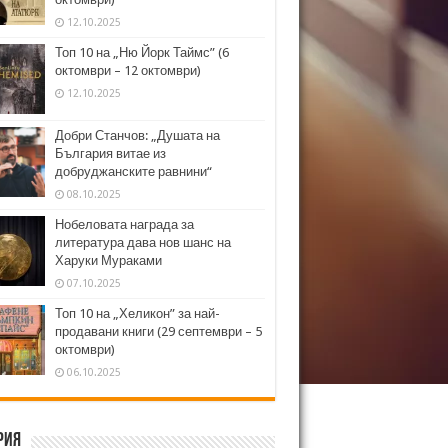
12.10.2025
Топ 10 на „Ню Йорк Таймс” (6
октомври – 12 октомври)
12.10.2025
Добри Станчов: „Душата на
България витае из
добруджанските равнини“
08.10.2025
Нобеловата награда за
литература дава нов шанс на
Харуки Мураками
07.10.2025
Топ 10 на „Хеликон” за най-
продавани книги (29 септември – 5
октомври)
06.10.2025
рия