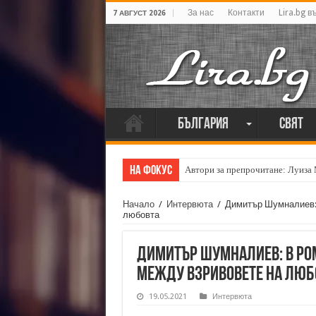
За нас
Контакти
Lira.bg в
7 АВГУСТ 2026
България
Свят
На фокус
Автори за препрочитане: Луиза
Начало
/
Интервюта
/
Димитър Шумналиев: 
любовта
Димитър Шумналиев: В ро
между взривовете на люб
19.05.2021
Интервюта