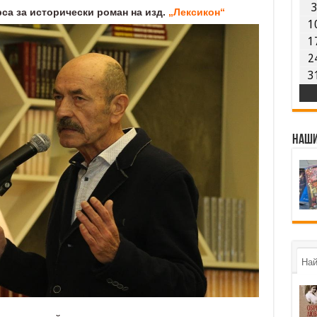
са за исторически роман на изд.
„Лексикон“
1
1
2
3
Наши
Най