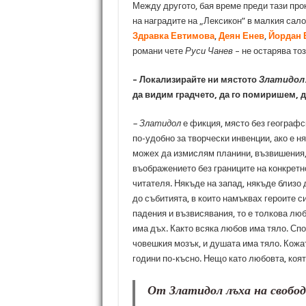
Между другото, бая време преди тази про
на наградите на „Лексикон” в малкия сал
Здравка Евтимова
,
Деян Енев
,
Йордан 
романи чете
Руси Чанев
– не остарява тоз
– Локализирайте ни мястото
Златидол
да видим градчето, да го помиришем, 
– Златидол
е фикция, място без географск
по-удобно за творчески инвенции, ако е н
можех да измислям планини, възвишения, р
въображението без границите на конкретн
читателя. Някъде на запад, някъде близо 
до събитията, в които намъквах героите си
падения и възвисявания, то е толкова лю
има дъх. Както всяка любов има тяло. Сп
човешкия мозък, и душата има тяло. Кожа
години по-късно. Нещо като любовта, коят
От Златидол лъха на свобода