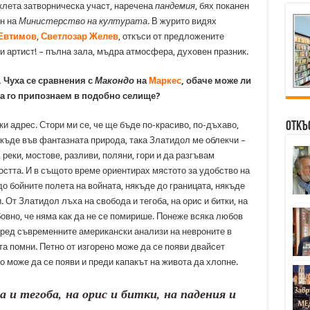
клета затворническа участ, наречена
пандемия
, бях поканен
он на
Министерство на културата
. В журито видях
Евтимов
,
Светлозар Желев
, откъси от предложените
и артист! – пълна зала, мъдра атмосфера, духовен празник.
. Чуха се сравнения с
Макондо
на
Маркес
, обаче може ли
да го припознаем в подобно селище?
Откъ
и адрес. Стори ми се, че ще бъде по-красиво, по-дъхаво,
якъде във фантазната природа, така Златидол ме облекчи –
еки, мостове, разливи, поляни, гори и да разгъвам
остта. И в същото време ориентирах мястото за удобство на
до бойните полета на войната, някъде до границата, някъде
. От Златидол лъха на свобода и тегоба, на орис и битки, на
бовно, че няма как да не се помирише. Понеже всяка любов
оред съвременните американски анализи на невроните в
та помни. Петно от изгорено може да се появи двайсет
о може да се появи и преди капакът на живота да хлопне.
 и тегоба, на орис и битки, на падения и