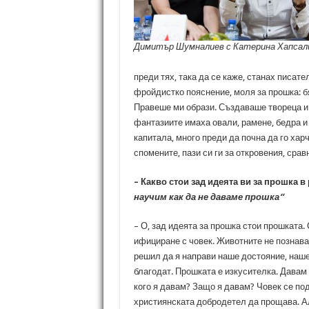
Димитър Шумналиев с Катерина Хапсал
преди тях, така да се каже, станах писат
фройдистко пояснение, моля за прошка: бя
Правеше ми образи. Създаваше твореца и г
фантазиите имаха овали, рамене, бедра и
капитала, много преди да почна да го харч
спомените, пази си ги за откровения, сра
– Какво стои зад идеята ви за прошка 
научим как да не даваме прошка“
– О, зад идеята за прошка стои прошката.
ифициране с човек. Животните не познава
решил да я направи наше достояние, наш
благодат. Прошката е изкусителка. Давам
кого я давам? Защо я давам? Човек се по
християнската добродетел да прощава. А