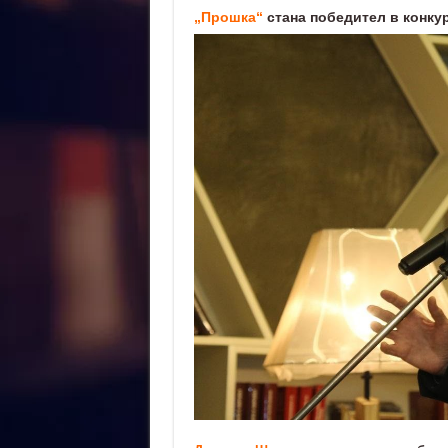
„Прошка“
стана победител в к
онкур