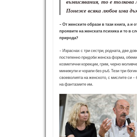
възвисявания, то е толкова 
Понеже всяка любов има дъ
– От женските образи в тази книга, а и о
проявите на женската психика и то в с
природа?
– Израснах с три сестри, родната, две до
постепенно придоби женска форма, обеми,
козметични корекции, грим, черно моливче
минижупи и чорапи без ръб. Тези три боги
своеволията на женското, с мислите си – 
на фантазиите им.