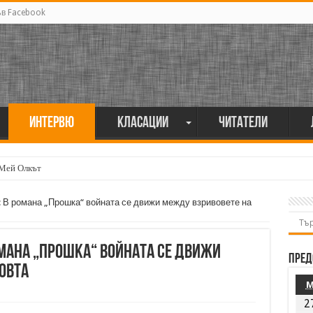
ъв Facebook
Интервю
Класации
Читатели
 Мей Олкът
В романа „Прошка“ войната се движи между взривовете на
мана „Прошка“ войната се движи
Пред
овта
2