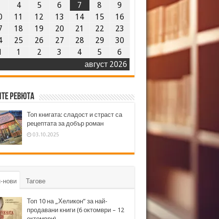
3
4
5
6
7
8
9
0
11
12
13
14
15
16
7
18
19
20
21
22
23
4
25
26
27
28
29
30
1
1
2
3
4
5
6
август 2026
те ревюта
Топ книгата: сладост и страст са
рецептата за добър роман
03.10.2025
-нови
Тагове
Топ 10 на „Хеликон” за най-
продавани книги (6 октомври – 12
октомври)