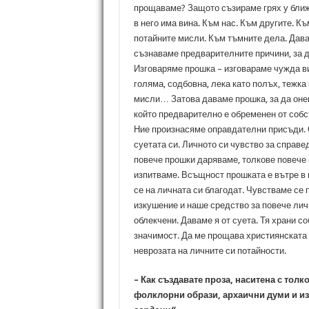
прощаваме? Защото съзираме грях у бл
в него има вина. Към нас. Към другите. Къ
потайните мисли. Към тъмните дела. Дава
съзнаваме предварителните причини, за д
Изговаряме прошка – изговараме чужда в
голяма, содбовна, лека като полъх, тежка
мисли… Затова даваме прошка, за да оне
който предварително е обременен от собст
Ние произнасяме оправдателни присъди.
суетата си. Личното си чувство за справе
повече прошки даряваме, толкове повече
изпитваме. Всъщност прошката е вътре в н
се на личната си благодат. Чувстваме се 
изкушение и наше средство за повече лич
облекчени. Даваме я от суета. Тя храни 
значимост. Да ме прощава християнската 
неврозата на личните си потайности.
– Как създавате проза, наситена с толк
фолклорни образи, архаични думи и и