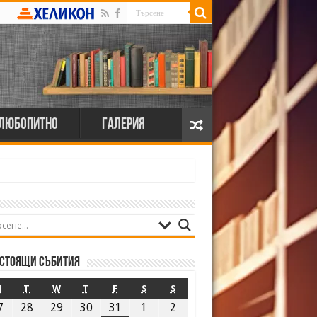
Любопитно
Галерия
стоящи събития
M
T
W
T
F
S
S
7
28
29
30
31
1
2