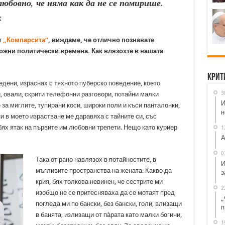
любовно, че няма как да не се помирише.
х
т
„Компарсита“
, виждаме, че отлично познавате
ложни политически времена. Как влязохте в нашата
Крит
ведени, израснах с тяхното пуберско поведение, което
3
 овали, скрити телефонни разговори, потайни малки
И
 за миглите, тупирани коси, широки поли и къси панталонки,
н
ни в моето израстване ме даравяха с тайните си, със
бях ятак на първите им любовни трепети. Нещо като куриер
1
А
0
Така от рано навлязох в потайностите, в
И
мъгливите пространства на жената. Какво да
з
крия, бях толкова невинен, че сестрите ми
2
изобщо не се притесняваха да се мотаят пред
„
погледа ми по бански, без бански, голи, влизащи
п
в банята, излизащи от па̀рата като малки богини,
1