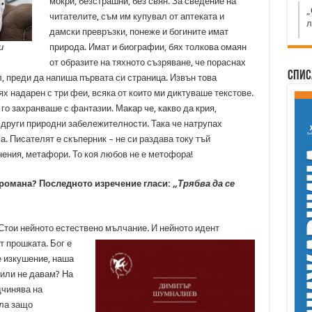
мокри, безстрашни, без свян. За сведение на
„
читателите, съм им купувал от аптеката и
л
дамски превръзки, понеже и богините имат
и
природа. Имат и биографии, бях толкова омаян
от образите на тяхното съзряване, че пораснах
Спис
ел, преди да напиша първата си страница. Извън това
х надарен с три феи, всяка от които ми диктуваше текстове.
о захранваше с фантазии. Макар че, какво да крия,
 други природни забележителности. Така че натрупах
а. Писателят е скъперник – не си раздава току тъй
внения, метафори. То коя любов не е метофора!
в романа? Последното изречение гласи:
„Трябва да се
 Стои нейното естествено мълчание. И нейното идент
т прошката. Бог е
е изкушение, наша
 или не давам? На
дчинява на
ла защо