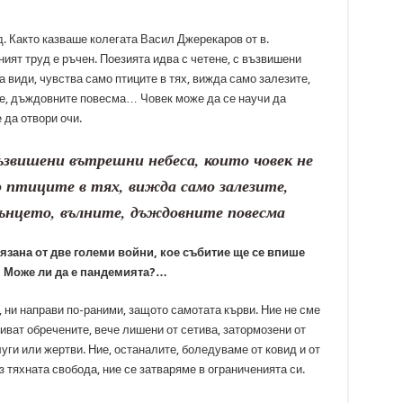
д. Както казваше колегата Васил Джерекаров от в.
ият труд е ръчен. Поезията идва с четене, с възвишени
а види, чувства само птиците в тях, вижда само залезите,
те, дъждовните повесма… Човек може да се научи да
 да отвори очи.
възвишени вътрешни небеса, които човек не
мо птиците в тях, вижда само залезите,
ънцето, вълните, дъждовните повесма
язана от две големи войни, кое събитие ще се впише
? Може ли да е пандемията?…
 ни направи по-раними, защото самотата кърви. Ние не сме
иват обречените, вече лишени от сетива, затормозени от
луги или жертви. Ние, останалите, боледуваме от ковид и от
з тяхната свобода, ние се затваряме в ограниченията си.