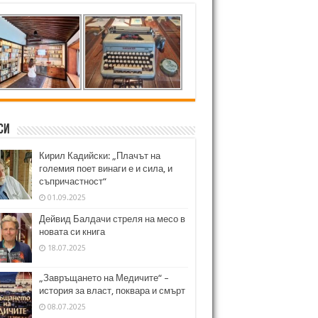
си
Кирил Кадийски: „Плачът на
големия поет винаги е и сила, и
съпричастност“
01.09.2025
Дейвид Балдачи стреля на месо в
новата си книга
18.07.2025
„Завръщането на Медичите“ –
история за власт, поквара и смърт
08.07.2025