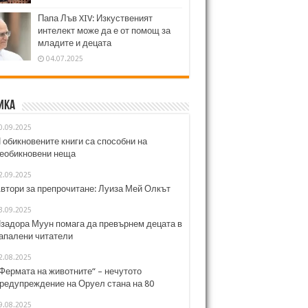
Папа Лъв XIV: Изкуственият
интелект може да е от помощ за
младите и децата
04.07.2025
ика
0.09.2025
 обикновените книги са способни на
еобикновени неща
2.09.2025
втори за препрочитане: Луиза Мей Олкът
3.09.2025
задора Муун помага да превърнем децата в
апалени читатели
2.08.2025
Фермата на животните“ – нечутото
редупреждение на Оруел стана на 80
9.08.2025