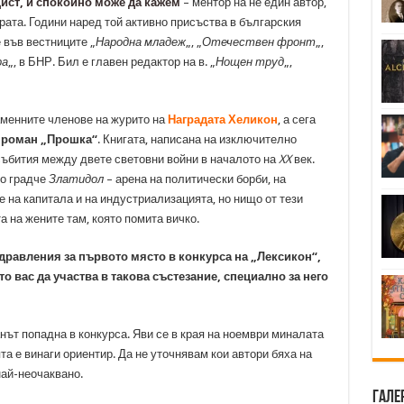
цист, и спокойно може да кажем
– ментор на не един автор,
рата. Години наред той активно присъства в българския
 във вестниците „
Народна младеж
„, „
Отечествен фронт
„,
ра
„, в БНР. Бил е главен редактор на в. „
Нощен труд
„,
менните членове на журито на
Наградата Хеликон
, а сега
у роман „Прошка“
. Книгата, написана на изключително
събития между двете световни войни в началото на
XX
век.
о градче
Златидол
– арена на политически борби, на
на капитала и на индустриализацията, но нищо от тези
а на жените там, която помита вичко.
дравления за първото място в конкурса на „Лексикон“,
то вас да участва в такова състезание, специално за него
нът попадна в конкурса. Яви се в края на ноември миналата
та е винаги ориентир. Да не уточнявам кои автори бяха на
най-неочаквано.
Гале