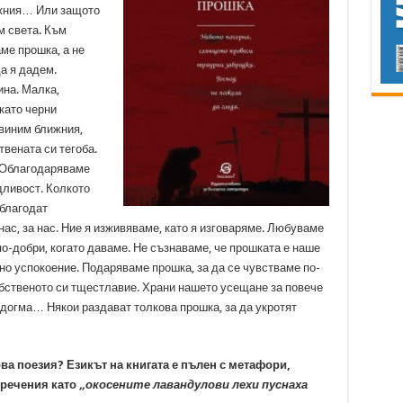
ижния… Или защото
м света. Към
ме прошка, а не
а я дадем.
ина. Малка,
 като черни
виним ближния,
вената си тегоба.
 Облагодаряваме
дливост. Колкото
 благодат
ас, за нас. Ние я изживяваме, като я изговаряме. Любуваме
по-добри, когато даваме. Не съзнаваме, че прошката е наше
но успокоение. Подаряваме прошка, за да се чувстваме по-
собственото си тщестлавие. Храни нашето усещане за повече
догма… Някои раздават толкова прошка, за да укротят
ова поезия? Езикът на книгата е пълен с метафори,
зречения като
„окосените лавандулови лехи пуснаха