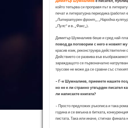
Димитър Шумналиев
е писател, публи
който тепърва си проправя път в литерату
печат и литературна периодика (работил е
„
Литературен фронт
„, „
Народна култу
„
Пулс
“ и в. „
Факс
„).
Димитър Шумналиев беше и сред най-пла
повод да поговорим с него е новият м
красив език, реконструира действителни 
Действието се развива във въображаемот
зараждащото се първоначално натрупване 
трусове не може да се сравни със стихият
– Г-н Шумналиев, приемете нашите поз
но не е ли странно утвърден писател ка
ли написахте книгата?
– Просто предложих ръкописа и така рома
година и се вмъкна в битката, конкуренция
пистата. Така или иначе, стигнах финала 