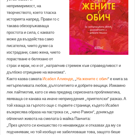
непримиримост, на
творчеството, което тласка
историята напред. Прави го с
такава обезоръжаваща
простота и сила, с каквато
може да въздейства само
писателка, чиито думи са
изстрадани, само жена, чието
порастване е белязано от
страх и мрак, но и от „натрапчив стремеж към справедливост и
дълбоко отрицание на мачизма“.
Както казва самата
Исабел Алиенде
, „
На жените с обич
“ е книга за
нетърпеливата любов, дълголетието и добрите вещици. Измамно
лек лайтмотив, като се има предвид сериозната проблематика,
явяваща се канава на иначе непринудения „приятелски“ разказ. А
той хваща за гърлото още с първите страници, където Исабел
възкресява образа на пастрока си, „чичо Рамон“, донякъде
облекчил живота на смелата ù майка Панчита:
„През цялото си юношество го ненавиждах и отказвах да му се
подчинявам, но той изобщо не забелязваше това, защото беше