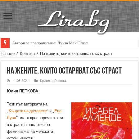
Автори за препрочитане: Луиза Мей Олкът
Начало
/
Критика
/
На жените, които остаряват със страст
На жените, които остаряват със страст
11.03.2021
Критика
,
Ревюта
Юлия ПЕТКОВА
Този път авторката на
„
Къщата на духовете
“ и „
Ева
Луна
“ влага красноречието си
в страстна апология на
феминизма, на женската
устойчивост и