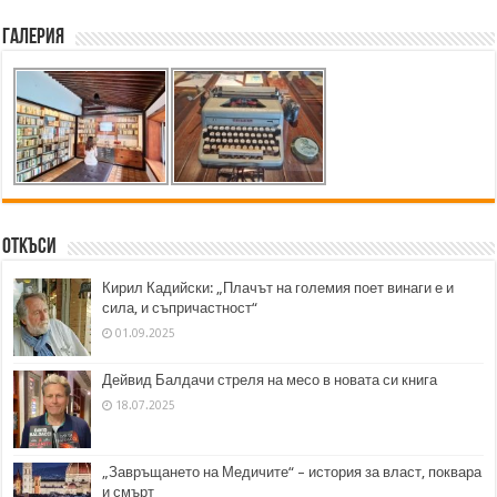
Галерия
Откъси
Кирил Кадийски: „Плачът на големия поет винаги е и
сила, и съпричастност“
01.09.2025
Дейвид Балдачи стреля на месо в новата си книга
18.07.2025
„Завръщането на Медичите“ – история за власт, поквара
и смърт