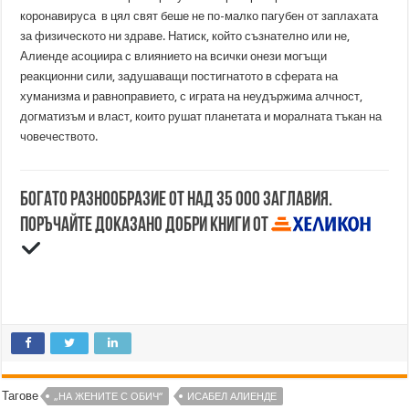
коронавируса в цял свят беше не по-малко пагубен от заплахата
за физическото ни здраве. Натиск, който съзнателно или не,
Алиенде асоциира с влиянието на всички онези могъщи
реакционни сили, задушаващи постигнатото в сферата на
хуманизма и равноправието, с играта на неудържима алчност,
догматизъм и власт, които рушат планетата и моралната тъкан на
човечеството.
Богато разнообразие от над 35 000 заглавия.
Поръчайте доказано добри книги от
Тагове
„НА ЖЕНИТЕ С ОБИЧ“
ИСАБЕЛ АЛИЕНДЕ