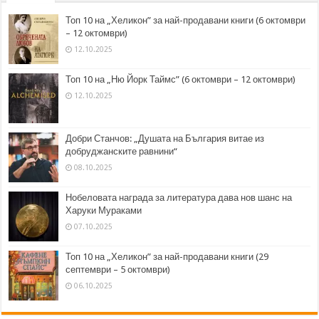
Топ 10 на „Хеликон” за най-продавани книги (6 октомври
– 12 октомври)
12.10.2025
Топ 10 на „Ню Йорк Таймс” (6 октомври – 12 октомври)
12.10.2025
Добри Станчов: „Душата на България витае из
добруджанските равнини“
08.10.2025
Нобеловата награда за литература дава нов шанс на
Харуки Мураками
07.10.2025
Топ 10 на „Хеликон” за най-продавани книги (29
септември – 5 октомври)
06.10.2025