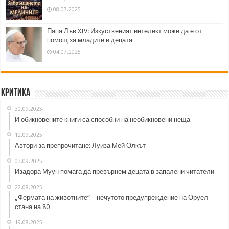
08.07.2025
Папа Лъв XIV: Изкуственият интелект може да е от
помощ за младите и децата
04.07.2025
Критика
30.09.2025
И обикновените книги са способни на необикновени неща
12.09.2025
Автори за препрочитане: Луиза Мей Олкът
03.09.2025
Изадора Муун помага да превърнем децата в запалени читатели
22.08.2025
„Фермата на животните“ – нечутото предупреждение на Оруел
стана на 80
19.08.2025