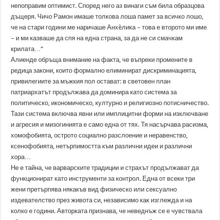
непоправим оптимист. Според него аз винаги съм била образцова
дъщеря. Чичо Рамон имаше толкова лоша памет за всичко лошо,
че на стари години ме наричаше Анхèлика – това е второто ми име
– и ми казваше да спя на една страна, за да не си смачкам
крилата…“
Алиенде обръща внимание на факта, че въпреки промените в
редица закони, които формално елиминират дискриминацията,
привилегиите за мъжкия пол остават: в световен план
патриархатът продължава да доминира като система за
политическо, икономическо, културно и религиозно потисничество.
Тази система включва явни или имплицитни форми на изключване
и агресия и мизогинията е само една от тях. Тя насърчава расизма,
хомофобията, острото социално разслоение и неравенство,
ксенофобията, нетърпимостта към различни идеи и различни
хора…
Не е тайна, че варварските традиции и страхът продължават да
функционират като инструменти за контрол. Една от всеки три
жени претърпява някакъв вид физическо или сексуално
издевателство през живота си, независимо как изглежда и на
колко е години. Авторката признава, че неведнъж се е чувствала