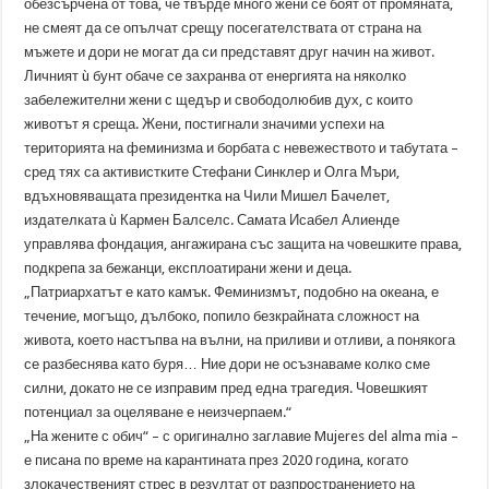
обезсърчена от това, че твърде много жени се боят от промяната,
не смеят да се опълчат срещу посегателствата от страна на
мъжете и дори не могат да си представят друг начин на живот.
Личният ù бунт обаче се захранва от енергията на няколко
забележителни жени с щедър и свободолюбив дух, с които
животът я среща. Жени, постигнали значими успехи на
територията на феминизма и борбата с невежеството и табутата –
сред тях са активистките Стефани Синклер и Олга Мъри,
вдъхновяващата президентка на Чили Мишел Бачелет,
издателката ù Кармен Балселс. Самата Исабел Алиенде
управлява фондация, ангажирана със защита на човешките права,
подкрепа за бежанци, експлоатирани жени и деца.
„Патриархатът е като камък. Феминизмът, подобно на океана, е
течение, могъщо, дълбоко, попило безкрайната сложност на
живота, което настъпва на вълни, на приливи и отливи, а понякога
се разбеснява като буря… Ние дори не осъзнаваме колко сме
силни, докато не се изправим пред една трагедия. Човешкият
потенциал за оцеляване е неизчерпаем.“
„На жените с обич“ – с оригинално заглавие Mujeres del alma mia –
е писана по време на карантината през 2020 година, когато
злокачественият стрес в резултат от разпространението на