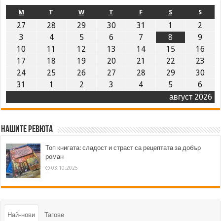
M
T
W
T
F
S
S
27
28
29
30
31
1
2
3
4
5
6
7
8
9
10
11
12
13
14
15
16
17
18
19
20
21
22
23
24
25
26
27
28
29
30
31
1
2
3
4
5
6
август 2026
Нашите ревюта
Топ книгата: сладост и страст са рецептата за добър
роман
03.10.2025
Най-нови
Тагове