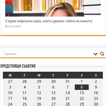
Седем инфлуенсърки, които движат света на книгите
22.04.2025
Предстоящи събития
M
T
W
T
F
S
S
27
28
29
30
31
1
2
3
4
5
6
7
8
9
10
11
12
13
14
15
16
17
18
19
20
21
22
23
24
25
26
27
28
29
30