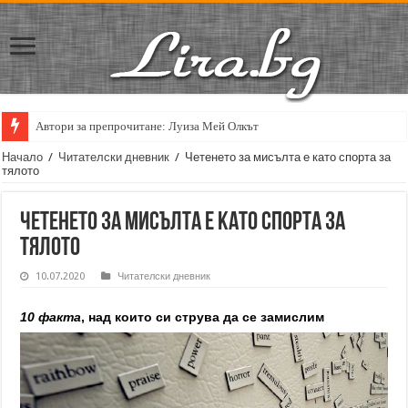
Автори за препрочитане: Луиза Мей Олкът
Кирил Кадийски: „Плачът на големия поет винаги е и сила, и съпричаст
Начало
/
Читателски дневник
/
Четенето за мисълта е като спорта за
тялото
Четенето за мисълта е като спорта за
тялото
10.07.2020
Читателски дневник
10 факта
, над които си струва да се замислим