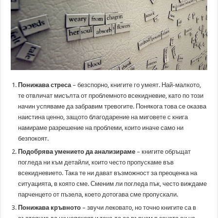
Понижава стреса
– безспорно, книгите го умеят. Най-малкото,
те отвличат мисълта от проблемното всекидневие, като по този
начин успяваме да забравим тревогите. Понякога това се оказва
наистина ценно, защото благодарение на миговете с книга
намираме разрешение на проблеми, които иначе само ни
безпокоят.
Подобрява умението да анализираме
– книгите обръщат
погледа ни към детайли, които често пропускаме във
всекидневието. Така те ни дават възможност за преоценка на
ситуацията, в която сме. Сменим ли погледа пък, често виждаме
парченцето от пъзела, което дотогава сме пропускали.
Понижава кръвното
– звучи лековато, но точно книгите са в