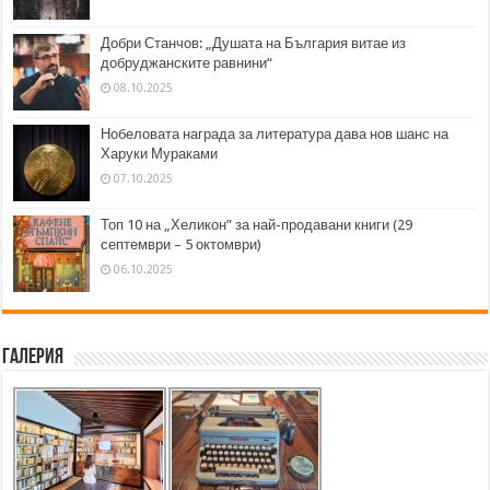
Добри Станчов: „Душата на България витае из
добруджанските равнини“
08.10.2025
Нобеловата награда за литература дава нов шанс на
Харуки Мураками
07.10.2025
Топ 10 на „Хеликон” за най-продавани книги (29
септември – 5 октомври)
06.10.2025
Галерия