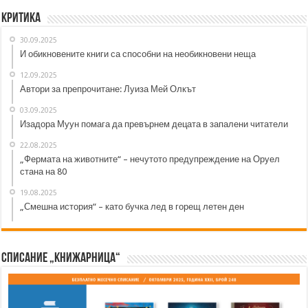
Критика
30.09.2025
И обикновените книги са способни на необикновени неща
12.09.2025
Автори за препрочитане: Луиза Мей Олкът
03.09.2025
Изадора Муун помага да превърнем децата в запалени читатели
22.08.2025
„Фермата на животните“ – нечутото предупреждение на Оруел
стана на 80
19.08.2025
„Смешна история“ – като бучка лед в горещ летен ден
Списание „Книжарница“