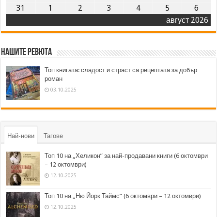
31
1
2
3
4
5
6
август 2026
Нашите ревюта
Топ книгата: сладост и страст са рецептата за добър
роман
03.10.2025
Най-нови
Тагове
Топ 10 на „Хеликон” за най-продавани книги (6 октомври
– 12 октомври)
12.10.2025
Топ 10 на „Ню Йорк Таймс” (6 октомври – 12 октомври)
12.10.2025