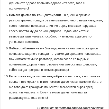
Душевното здраве прави по-здраво и тялото, това е
положението!
Помага да сме по-концентрирани
– в днешно време е
разпространено това да се занимаваме с много неща наведнъж,
което постепенно оказва влияние върху мозъка и нарушава
способността му да се концентрира. Редовното четене
възвръща тази негова способност и ни помага да сме по-
успешни в работата.
Хубаво забавление е
– благодарение на книгите може да си
почиваме, заедно с това да пътуваме, да срещаме нови хора…
пък и имаме теми за разговор, когато после се видим с
приятелите. Дори в нашето време книгите остават феномен,
който ражда прекрасни теми за разговор!
Позволява ни да пишем по-добре
– точно така, в епохата на
социалните мрежи книгите помагат да се изразяваме по-богато,
а с това да съграждаме по-богат и любопитен образ пред
познати и непознати. Книгите могат да ни помогнат за
реализацията, това е ясно!
10 ползи от четенето според
dobrenoviny.sk