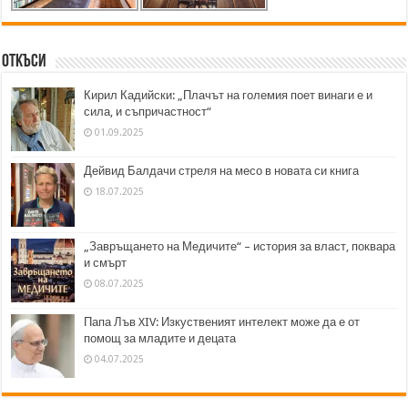
Откъси
Кирил Кадийски: „Плачът на големия поет винаги е и
сила, и съпричастност“
01.09.2025
Дейвид Балдачи стреля на месо в новата си книга
18.07.2025
„Завръщането на Медичите“ – история за власт, поквара
и смърт
08.07.2025
Папа Лъв XIV: Изкуственият интелект може да е от
помощ за младите и децата
04.07.2025