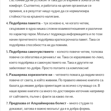
състояние да ни успокоят и така да се върнем в зоната си на
комфорт. Съответно, и работата на целия организъм се
променя, а в резултат нищо чудно да се нормализира
стойността на кръвното налягане.
Подобрява паметта
– тук основно е, че когато четем,
свързваме в една нишка сложни взаимоотношения и различни
по характер герои. Мозъкът подрежда информацията и по този
начин прочетеното подобрява краткосрочната памет. Така се
подобрява способността ни да помним.
Подобрява самочувствието
– колкото повече четем, толкова
повече се обогатява и речникът ни. Така се изразяваме по-леко,
което подобрява и самочувствието ни. Така и другите ни
забелязват по-добре. Просто ползите са комплексни!
Разширява хоризонтите ни
– четенето помага да видим много
повече от света, в който живеем. По правило именно книгите са
базата да имаме добра ориентация за всичко случващо се. В
наше време книгите са много по-достоверен източник например
от сайтовете, пълни с факти за какво ли не.
Предпазва от Алцхаймерова болест
– много студии го
доказват, затова е важно мозъкът да е в добра форма.