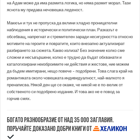
на Адам може да има размита логика, но няма размит морал. Тази
яснота му придава нечовешка леденост.
Макюън и тук не пропуска да вклини хладно проницателни
наблюдения в исторически и политически план. Разказът е
обсебващ, напрегнат и стремителен заради несигурността относно
мотивите на героите и повратите, които внезапно актуализират
разбирането за сюжета. Какво излиза? Без значение колко сме
сложни и несъвършени, колко е трудно да бъдат обхванати и
каталогизирани неизброимите ни действия и жестове, ние можем
да бъдем имитирани, нещо повече – подобрени. Това слага край на
романтиката около човешката индивидуалност, най-малкото я
пренаписва. Някой ден ще се окаже, че никой не е по-велик от
собственото си подобрено издание. И това ако не е повод за
горчив смях.
Богато разнообразие от над 35 000 заглавия.
Поръчайте доказано добри книги от