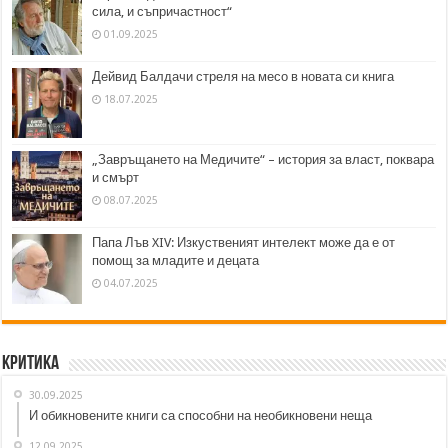
сила, и съпричастност“
01.09.2025
Дейвид Балдачи стреля на месо в новата си книга
18.07.2025
„Завръщането на Медичите“ – история за власт, поквара
и смърт
08.07.2025
Папа Лъв XIV: Изкуственият интелект може да е от
помощ за младите и децата
04.07.2025
Критика
30.09.2025
И обикновените книги са способни на необикновени неща
12.09.2025