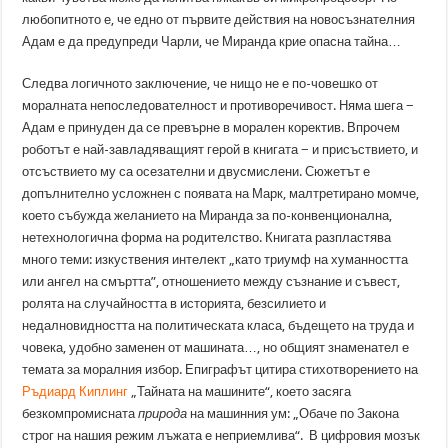
любопитното е, че едно от първите действия на новосъзнателния
Адам е да предупреди Чарли, че Миранда крие опасна тайна…
Следва логичното заключение, че нищо не е по-човешко от
моралната непоследователност и противоречивост. Няма шега −
Адам е принуден да се превърне в морален коректив. Впрочем
роботът е най-завладяващият герой в книгата − и присъствието, и
отсъствието му са осезателни и двусмислени. Сюжетът е
допълнително усложнен с появата на Марк, малтретирано момче,
което събужда желанието на Миранда за по-конвенционална,
нетехнологична форма на родителство. Книгата разпластява
много теми: изкуствения интелект „като триумф на хуманността
или ангел на смъртта”, отношението между съзнание и съвест,
ролята на случайността в историята, безсилието и
недалновидността на политическата класа, бъдещето на труда и
човека, удобно заменен от машината…, но общият знаменател е
темата за моралния избор. Епиграфът цитира стихотворението на
Ръдиард Киплинг
„Тайната на машините“, което засяга
безкомпромисната
природа
на машинния ум: „Обаче по Закона
строг на нашия режим лъжата е неприемлива“. В цифровия мозък