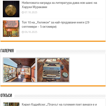
Нобеловата награда за литература дава нов шанс на
Харуки Мураками
07.10.2025
Топ 10 на „Хеликон” за най-продавани книги (29
септември – 5 октомври)
06.10.2025
Галерия
Откъси
Кирил Кадийски: „Плачът на големия поет винаги е и