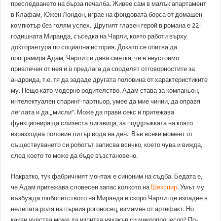
преследването на бърза печалба. Живее сам в малък апартамент
в Клафам, Южен Лондон, играе на фондовата борса от домашен
компютър без голям успех. Другият главен герой в романа е 22-
годишната Миранда, съседка на Чарли, която работи върху
докторантура по социална история. Докато се опитва да
програмира Адам, Чарли си дава сметка, че е неустоимо
привлечен от нея и ù предлага да споделят отговорностите за
андроида, т.е. тя да зададе другата половина от характеристиките
му. Нещо като модерно родителство. Адам става за компаньон,
интелектуален спаринг-партньор, умее да мие чинии, да оправя
леглата и да „мисли“. Може да прави секс и притежава
функционираща слизеста лигавица, за поддръжката на която
изразходва половин литър вода на ден. Във всеки момент от
съществуването си роботът записва всичко, което чува и вижда,
след което то може да бъде възстановено.
Накратко, тук фабричният монтаж е синоним на съдба. Бедата е,
че Адам притежава словесен запас колкото на
Шекспир
. Умът му
възбужда любопитството на Миранда и скоро Чарли ще изпадне в
нелепата роля на първия рогоносец, измамен от артефакт. Но
какви чувства може да изпитва някакъв си микропроцесор? По-