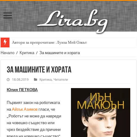
Автори за препрочитане: Луиза Мей Олкът
Начало
/
Критика
/
За машините и хората
За машините и хората
18.08.2019
Критика
,
Читатели
Юлия ПЕТКОВА
Първият закон на роботиката
на
Айзък Азимов
гласи, че
„Роботът не може да навреди
на човешко същество или
чрез бездействие да причини
вреда на човешко същество“.