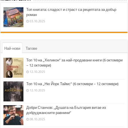
Топ книгата: сладост и страст са рецептата за добър
роман
03.10.2025
Най-нови
Тагове
Топ 10 на „Хеликон” за най-продавани книги (6 октомври
– 12 октомври)
12.10.2025
Топ 10 на „Ню Йорк Таймс” (6 октомври – 12 октомври)
12.10.2025
Добри Станчов: „Душата на България витае из
добруджанските равнини“
08.10.2025