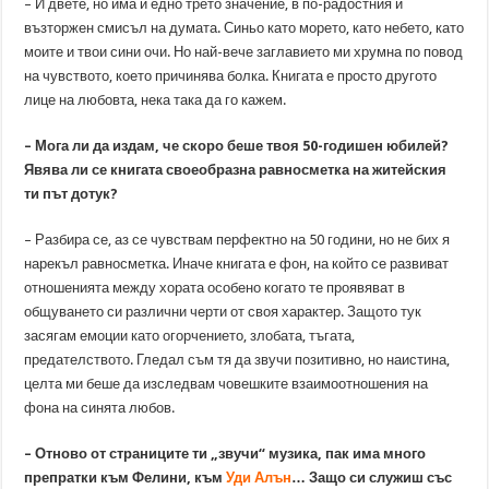
– И двете, но има и едно трето значение, в по-радостния и
възторжен смисъл на думата. Синьо като морето, като небето, като
моите и твои сини очи. Но най-вече заглавието ми хрумна по повод
на чувството, което причинява болка. Книгата е просто другото
лице на любовта, нека така да го кажем.
– Мога ли да издам, че скоро беше твоя 50-годишен юбилей?
Явява ли се книгата своеобразна равносметка на житейския
ти път дотук?
– Разбира се, аз се чувствам перфектно на 50 години, но не бих я
нарекъл равносметка. Иначе книгата е фон, на който се развиват
отношенията между хората особено когато те проявяват в
общуването си различни черти от своя характер. Защото тук
засягам емоции като огорчението, злобата, тъгата,
предателството. Гледал съм тя да звучи позитивно, но наистина,
целта ми беше да изследвам човешките взаимоотношения на
фона на синята любов.
– Отново от страниците ти „звучи“ музика, пак има много
препратки към Фелини, към
Уди Алън
… Защо си служиш със