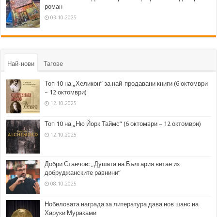
роман
03.10.2025
Най-нови
Тагове
Топ 10 на „Хеликон” за най-продавани книги (6 октомври
– 12 октомври)
12.10.2025
Топ 10 на „Ню Йорк Таймс” (6 октомври – 12 октомври)
12.10.2025
Добри Станчов: „Душата на България витае из
добруджанските равнини“
08.10.2025
Нобеловата награда за литература дава нов шанс на
Харуки Мураками