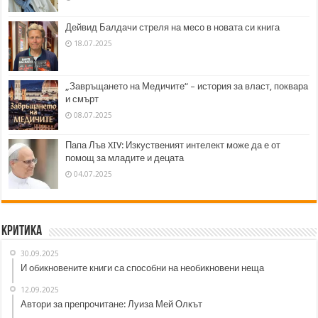
Дейвид Балдачи стреля на месо в новата си книга
18.07.2025
„Завръщането на Медичите“ – история за власт, поквара
и смърт
08.07.2025
Папа Лъв XIV: Изкуственият интелект може да е от
помощ за младите и децата
04.07.2025
Критика
30.09.2025
И обикновените книги са способни на необикновени неща
12.09.2025
Автори за препрочитане: Луиза Мей Олкът