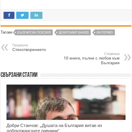
Тагове
БЪЛГАРСКА ПОЕЗИЯ
ДОБРОМИР БАНЕВ
ИНТЕРВЮ
Предишна
Стихотворението
Следваща
10 книги, пълни с любов към
България
Свързани статии
Добри Станчов: „Душата на България витае из
добруджанските равнини“