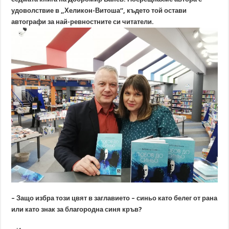
удоволствие в „Хеликон-Витоша“, където той остави
автографи за най-ревностните си читатели.
–
Защо избра този цвят в заглавието – синьо като белег от рана
или като знак за благородна синя кръв?