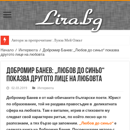
Автори за препрочитане: Луиза Мей Олкът
Кирил Кадийски: „Плачът на големия поет винаги е и сила, и съпричаст
Начало
/
Интервюта
/
Добромир Банев: „Любов до синьо“ показва
другото лице на любовта
Добромир Банев: „Любов до синьо“
показва другото лице на любовта
02.03.2019
Интервюта
Добромир Банев е от най-обичаните български поети. Юрист
по образование, той не раздава правосъдие в деликатната
сфера на любовта. Там е витален, игрив и стиховете му
следват свой характерен ритъм, по който лесно ще го
разпознаем, а тях бързо ще запомним.
„Любов до синьо“
е
седмата книга на Добромир Банев. Посрещнахме автора с