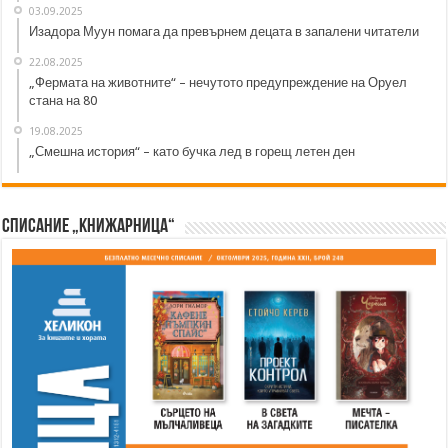
03.09.2025
Изадора Муун помага да превърнем децата в запалени читатели
22.08.2025
„Фермата на животните“ – нечутото предупреждение на Оруел
стана на 80
19.08.2025
„Смешна история“ – като бучка лед в горещ летен ден
Списание „Книжарница“