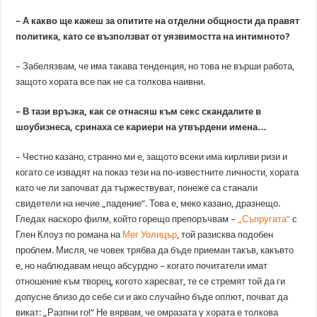
– А какво ще кажеш за опитите на отделни общности да правят
политика, като се възползват от уязвимостта на интимното?
– Забелязвам, че има такава тенденция, но това не върши работа,
защото хората все пак не са толкова наивни.
– В тази връзка, как се отнасяш към секс скандалите в
шоубизнеса, сринаха се кариери на утвърдени имена…
– Честно казано, странно ми е, защото всеки има кирливи ризи и
когато се извадят на показ тези на по-известните личности, хората
като че ли започват да тържествуват, понеже са станали
свидетели на нечие „падение“. Това е, меко казано, дразнещо.
Гледах наскоро филм, който горещо препоръчвам –
„Съпругата“
с
Глен Клоуз по романа на
Мег Уолицър
, той разисква подобен
проблем. Мисля, че човек трябва да бъде приеман такъв, какъвто
е, но наблюдавам нещо абсурдно – когато почитатели имат
отношение към творец, когото харесват, те се стремят той да ги
допусне близо до себе си и ако случайно бъде оплют, почват да
викат: „Разпни го!“ Не вярвам, че омразата у хората е толкова