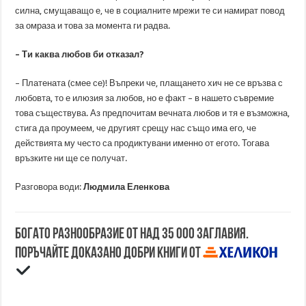
силна, смущаващо е, че в социалните мрежи те си намират повод
за омраза и това за момента ги радва.
– Ти каква любов би отказал?
– Платената
(
смее се
)
! Въпреки че, плащането хич не се връзва с
любовта, то е илюзия за любов, но е факт – в нашето съвремие
това съществува. Аз предпочитам вечната любов и тя е възможна,
стига да проумеем, че другият срещу нас също има его, че
действията му често са продиктувани именно от егото. Тогава
връзките ни ще се получат.
Разговора води:
Людмила Еленкова
Богато разнообразие от над 35 000 заглавия.
Поръчайте доказано добри книги от