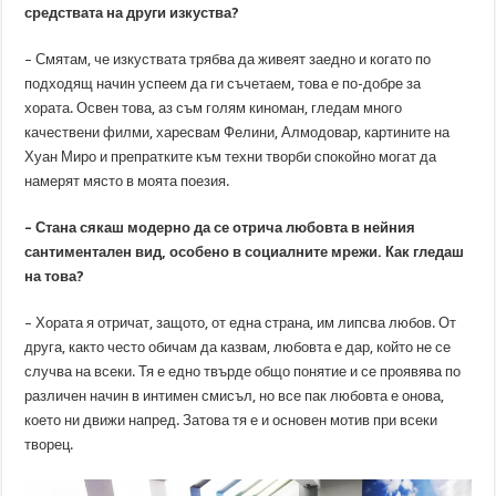
средствата на други изкуства?
– Смятам, че изкуствата трябва да живеят заедно и когато по
подходящ начин успеем да ги съчетаем, това е по-добре за
хората. Освен това, аз съм голям киноман, гледам много
качествени филми, харесвам Фелини, Алмодовар, картините на
Хуан Миро и препратките към техни творби спокойно могат да
намерят място в моята поезия.
– Стана сякаш модерно да се отрича любовта в нейния
сантиментален вид, особено в социалните мрежи. Как гледаш
на това?
– Хората я отричат, защото, от една страна, им липсва любов. От
друга, както често обичам да казвам, любовта е дар, който не се
случва на всеки. Тя е едно твърде общо понятие и се проявява по
различен начин в интимен смисъл, но все пак любовта е онова,
което ни движи напред. Затова тя е и основен мотив при всеки
творец.