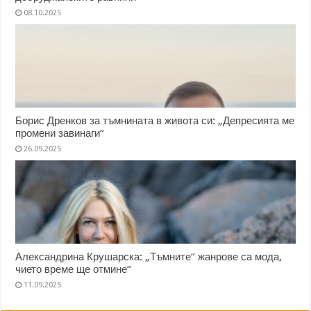
08.10.2025
Борис Дренков за тъмнината в живота си: „Депресията ме
промени завинаги“
26.09.2025
Александрина Крушарска: „Тъмните“ жанрове са мода,
чието време ще отмине“
11.09.2025