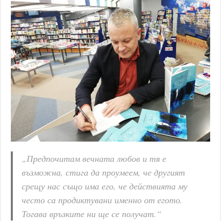
„Предпочитам вечната любов и тя е
възможна, стига да проумеем, че другият
срещу нас също има его, че действията му
често са продиктувани именно от егото.
Тогава връзките ни ще се получат.“