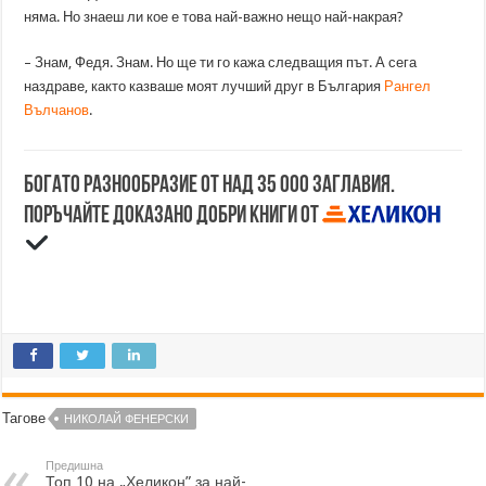
няма. Но знаеш ли кое е това най-важно нещо най-накрая?
– Знам, Федя. Знам. Но ще ти го кажа следващия път. А сега
наздраве, както казваше моят лучший друг в България
Рангел
Вълчанов
.
Богато разнообразие от над 35 000 заглавия.
Поръчайте доказано добри книги от
Тагове
НИКОЛАЙ ФЕНЕРСКИ
Предишна
Топ 10 на „Хеликон” за най-