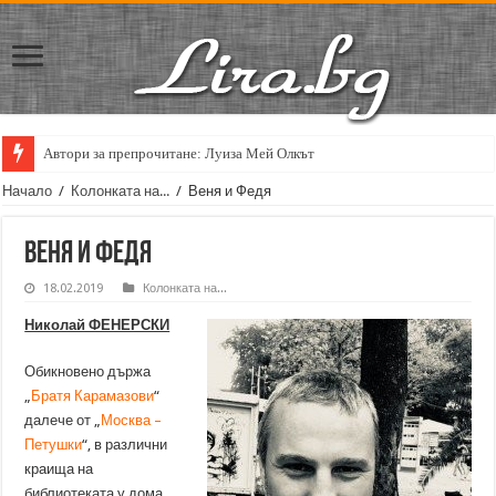
Автори за препрочитане: Луиза Мей Олкът
Начало
/
Колонката на...
/
Веня и Федя
Веня и Федя
18.02.2019
Колонката на...
Николай ФЕНЕРСКИ
Обикновено държа
„
Братя Карамазови
“
далече от „
Москва –
Петушки
“, в различни
краища на
библиотеката у дома,