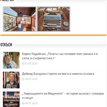
Откъси
Кирил Кадийски: „Плачът на големия поет винаги е и
сила, и съпричастност“
01.09.2025
Дейвид Балдачи стреля на месо в новата си книга
18.07.2025
„Завръщането на Медичите“ – история за власт, поквара
и смърт
08.07.2025