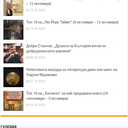
– 12 октомври)
12.10.2025
Топ 10 на „Ню Йорк Таймс” (6 октомври – 12 октомври)
12.10.2025
Добри Станчов: „Душата на България витае из
добруджанските равнини“
08.10.2025
Нобеловата награда за литература дава нов шанс на
Харуки Мураками
07.10.2025
Топ 10 на „Хеликон” за най-продавани книги (29
септември – 5 октомври)
06.10.2025
Галерия