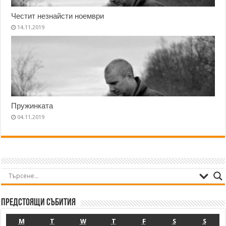
Честит незнайсти ноември
14.11.2019
Пружинката
04.11.2019
Предстоящи събития
M
T
W
T
F
S
S