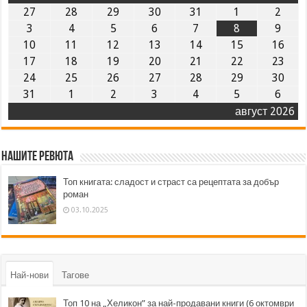
27
28
29
30
31
1
2
3
4
5
6
7
8
9
10
11
12
13
14
15
16
17
18
19
20
21
22
23
24
25
26
27
28
29
30
31
1
2
3
4
5
6
август 2026
Нашите ревюта
Топ книгата: сладост и страст са рецептата за добър
роман
03.10.2025
Най-нови
Тагове
Топ 10 на „Хеликон” за най-продавани книги (6 октомври