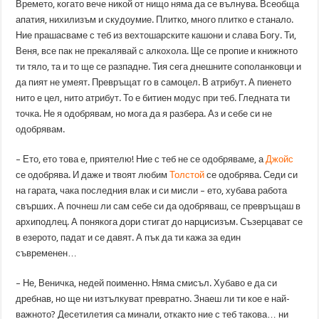
Времето, когато вече никой от нищо няма да се вълнува. Всеобща
апатия, нихилизъм и скудоумие. Плитко, много плитко е станало.
Ние прашасваме с теб из вехтошарските кашони и слава Богу. Ти,
Веня, все пак не прекалявай с алкохола. Ще се пропие и книжното
ти тяло, та и то ще се разпадне. Тия сега днешните сополанковци и
да пият не умеят. Превръщат го в самоцел. В атрибут. А пиенето
нито е цел, нито атрибут. То е битиен модус при теб. Гледната ти
точка. Не я одобрявам, но мога да я разбера. Аз и себе си не
одобрявам.
– Ето, ето това е, приятелю! Ние с теб не се одобряваме, а
Джойс
се одобрява. И даже и твоят любим
Толстой
се одобрява. Седи си
на гарата, чака последния влак и си мисли – ето, хубава работа
свърших. А почнеш ли сам себе си да одобряваш, се превръщаш в
архиподлец. А понякога дори стигат до нарцисизъм. Съзерцават се
в езерото, падат и се давят. А пък да ти кажа за един
съвременен…
– Не, Веничка, недей поименно. Няма смисъл. Хубаво е да си
дребнав, но ще ни изтълкуват превратно. Знаеш ли ти кое е най-
важното? Десетилетия са минали, откакто ние с теб такова… ни