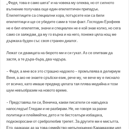
„Федя, това е само шега“ и на човека му олеква, но от силното
вълнение получава още един епилептичен припадък.
Епилептиците са специални хора, потърсете кои са били
епилептици и ще се убедите сами в този факт. Господин Ерофеев
не е бил епилептик, значи и специален не е кой знае колко, но сега
само се заяждам, да му го върна и на него, понеже цяла нощ ме
държаха буден със своя странен диалог.
Лежат си двамцата на бюрото ми и си гукат. Аз се опитвам да
заспя, а те дъра-бъра, два чадъра.
– Федя, а мне все это страшно надоело – промълвява в делириум
Веня, а ако не знаете сръбски език, рече му, че вече му е писнало
от всичко, като имаше предвид цялата тая плява медийна и този
шум невъобразим на новото време.
– Представяш ли си, Веничка, какви писатели се навъдиха
напоследък! Гледам и не разбирам. Не, не говоря за разни
политици и плеймейтки, дето и те бестселъри избацаха,
подкокоросани от сребролюбив трепет. За другите ми е мисълта.
Ето, разказах аз за това семейство непълноценно Карамазови цял