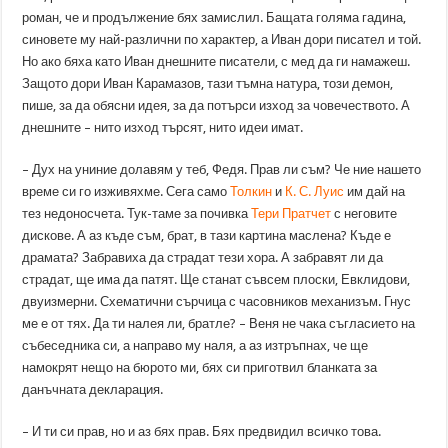
роман, че и продължение бях замислил. Бащата голяма гадина,
синовете му най-различни по характер, а Иван дори писател и той.
Но ако бяха като Иван днешните писатели, с мед да ги намажеш.
Защото дори Иван Карамазов, тази тъмна натура, този демон,
пише, за да обясни идея, за да потърси изход за човечеството. А
днешните – нито изход търсят, нито идеи имат.
– Дух на униние долавям у теб, Федя. Прав ли съм? Че ние нашето
време си го изживяхме. Сега само
Толкин
и
К. С. Луис
им дай на
тез недоносчета. Тук-таме за почивка
Тери Пратчет
с неговите
дискове. А аз къде съм, брат, в тази картина маслена? Къде е
драмата? Забравиха да страдат тези хора. А забравят ли да
страдат, ще има да патят. Ще станат съвсем плоски, Евклидови,
двуизмерни. Схематични сърчица с часовников механизъм. Гнус
ме е от тях. Да ти налея ли, братле? – Веня не чака съгласието на
събеседника си, а направо му наля, а аз изтръпнах, че ще
намокрят нещо на бюрото ми, бях си приготвил бланката за
данъчната декларация.
– И ти си прав, но и аз бях прав. Бях предвидил всичко това.