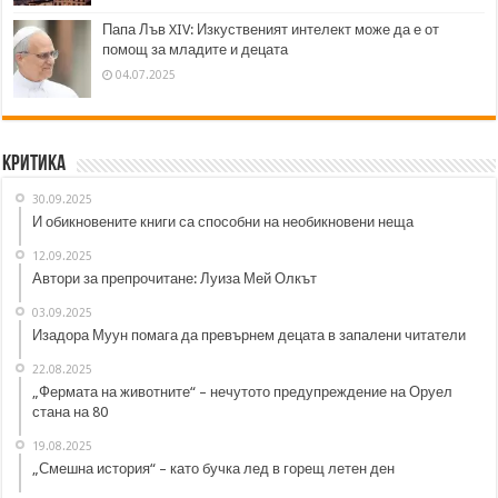
Папа Лъв XIV: Изкуственият интелект може да е от
помощ за младите и децата
04.07.2025
Критика
30.09.2025
И обикновените книги са способни на необикновени неща
12.09.2025
Автори за препрочитане: Луиза Мей Олкът
03.09.2025
Изадора Муун помага да превърнем децата в запалени читатели
22.08.2025
„Фермата на животните“ – нечутото предупреждение на Оруел
стана на 80
19.08.2025
„Смешна история“ – като бучка лед в горещ летен ден