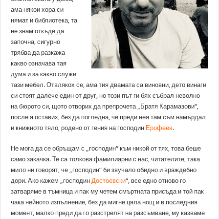
ама някои хора си
нямат и библиотека, та
не знам откъде да
започна, сигурно
трябва да разкажа
какво означава тая
дума и за какво служи
тази мебел. Отвлякох се, ама тия двамата са виновни, дето винаги
си стоят далече един от друг, но този път ги бях събрал неволно
на бюрото си, щото отворих да препрочета „Братя Карамазови“,
после я оставих, без да погледна, че преди нея там съм намърдал
и книжното тяло, родено от гения на господин
Ерофеев
.
Не мога да се обръщам с „господин“ към никой от тях, това беше
само закачка. Те са толкова фамилиарни с нас, читателите, така
мило ни говорят, че „господин“ би звучало обидно и враждебно
дори. Ако кажем „господин
Достоевски
“, все едно отново го
затваряме в тъмница и пак му четем смъртната присъда и той пак
чака нейното изпълнение, без да мигне цяла нощ и в последния
момент, малко преди да го разстрелят на разсъмване, му казваме