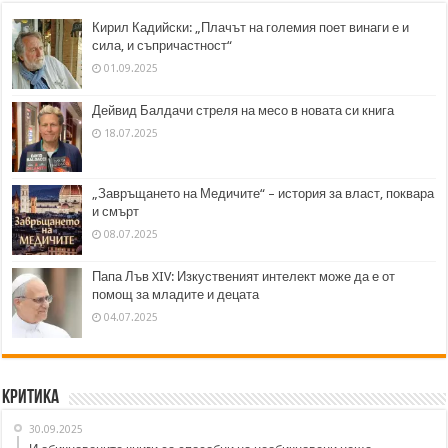
Кирил Кадийски: „Плачът на големия поет винаги е и
сила, и съпричастност“
01.09.2025
Дейвид Балдачи стреля на месо в новата си книга
18.07.2025
„Завръщането на Медичите“ – история за власт, поквара
и смърт
08.07.2025
Папа Лъв XIV: Изкуственият интелект може да е от
помощ за младите и децата
04.07.2025
Критика
30.09.2025