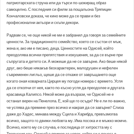
патриотарската струна или да търси по-шокиращ образ
самоцелно. С последния си филм за пощальона Тряпицин
Кончаловски доказа, че кино може да се прави и без
професионални актьори и скъпи декори.
Радвам се, че още никой не ми е забранил да говоря за семейните
ценности. За традиционното семейство, което се състои от мъж,
жена и, ако им е писано, деца. Ценностите на Одисей, който
преодолява всички препятствия и изкушения, за да се върне при
съпругата и детето си. А можеше да не се завърне. Ако беше някой
друг, ако беше някакъв безхарактерен, малодушен и нефелен
съвременен лигльо, щеше да се откаже от завръщането още
когато оная коварната Цирцея му погоди номера с времето. Успя
да се откопчи от нея, както по-късно успя да преодолее и другата
красавица Калипсо. Някой може да възрази, че Одисей не е
останал верен на Пенелопа. Е, кой ще го осъди? Не е ли по-важно,
че успява да премине през всичко и накрая да се завърне? Слиза
даже до Хадес, минава между Сцила и Харибда, превъзмогва
всичко, защото го движи любовта му. Има посока и е мъжко момче.
Всичко, което му се случва, е последица от хитростта му с
Троянския кон. Одисей е пример за човек, който си е понесъл