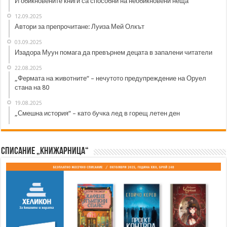
И обикновените книги са способни на необикновени неща
12.09.2025
Автори за препрочитане: Луиза Мей Олкът
03.09.2025
Изадора Муун помага да превърнем децата в запалени читатели
22.08.2025
„Фермата на животните“ – нечутото предупреждение на Оруел
стана на 80
19.08.2025
„Смешна история“ – като бучка лед в горещ летен ден
Списание „Книжарница“