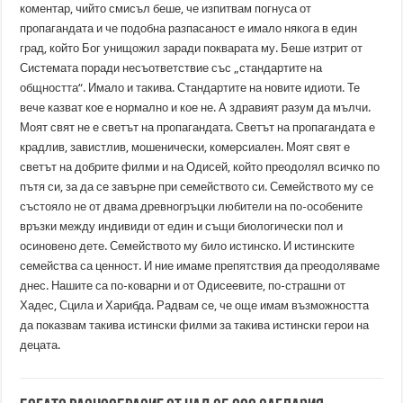
коментар, чийто смисъл беше, че изпитвам погнуса от
пропагандата и че подобна разпасаност е имало някога в един
град, който Бог унищожил заради покварата му. Беше изтрит от
Системата поради несъответствие със „стандартите на
общността“. Имало и такива. Стандартите на новите идиоти. Те
вече казват кое е нормално и кое не. А здравият разум да мълчи.
Моят свят не е светът на пропагандата. Светът на пропагандата е
крадлив, завистлив, мошенически, комерсиален. Моят свят е
светът на добрите филми и на Одисей, който преодолял всичко по
пътя си, за да се завърне при семейството си. Семейството му се
състояло не от двама древногръцки любители на по-особените
връзки между индивиди от един и същи биологически пол и
осиновено дете. Семейството му било истинско. И истинските
семейства са ценност. И ние имаме препятствия да преодоляваме
днес. Нашите са по-коварни и от Одисеевите, по-страшни от
Хадес, Сцила и Харибда. Радвам се, че още имам възможността
да показвам такива истински филми за такива истински герои на
децата.