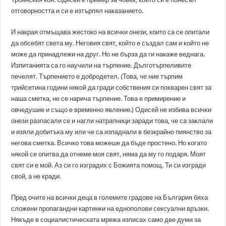
отговорността и си е изтърпял наказанието.
И накрая отмъщава жестоко на всички онези, които са се опитали
да обсебят света му. Неговия свят, който е създал сам и който не
може да принадлежи на друг. Но не бърза да ги накаже веднага.
Изпитанията са го научили на търпение. Дълготърпеливите
печелят. Търпението е добродетел. (Това, че ние търпим
трийсетина години някой да гради собствения си покварен свят за
наша сметка, не се нарича търпение. Това е примирение и
овчедушие и също е временно явление.) Одисей не избива всички
онези разпасали се и нагли натрапници заради това, че са заклали
и изяли добитъка му или че са изпаднали в безкрайно пиянство за
негова сметка. Всичко това можеше да бъде простено. Но когато
някой се опитва да отнеме моя свят, няма да му го подаря. Моят
свят си е мой. Аз си го изградих с Божията помощ. Ти си изгради
свой, а не кради.
Пред очите на всички деца в големите градове на България бяха
сложени пропагандни картинки на еднополови сексуални връзки.
Някъде в социалистическата мрежа изписах само две думи за