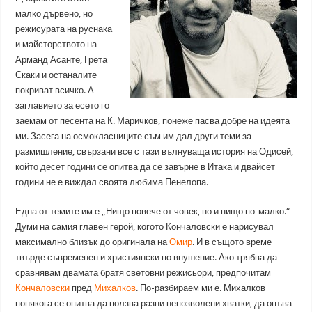
малко дървено, но
режисурата на руснака
и майсторството на
Арманд Асанте, Грета
Скаки и останалите
покриват всичко. А
заглавието за есето го
заемам от песента на К. Маричков, понеже пасва добре на идеята
ми. Засега на осмокласниците съм им дал други теми за
размишление, свързани все с тази вълнуваща история на Одисей,
който десет години се опитва да се завърне в Итака и двайсет
години не е виждал своята любима Пенелопа.
Една от темите им е „Нищо повече от човек, но и нищо по-малко.“
Думи на самия главен герой, когото Кончаловски е нарисувал
максимално близък до оригинала на
Омир
. И в същото време
твърде съвременен и християнски по внушение. Ако трябва да
сравнявам двамата братя световни режисьори, предпочитам
Кончаловски
пред
Михалков
. По-разбираем ми е. Михалков
понякога се опитва да ползва разни непозволени хватки, да опъва