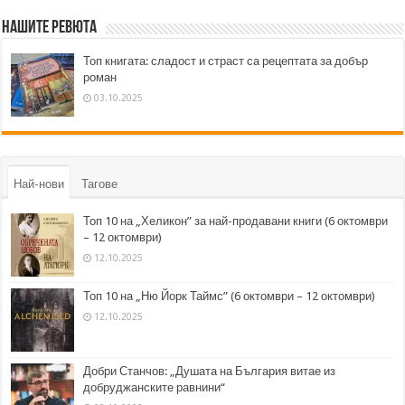
Нашите ревюта
Топ книгата: сладост и страст са рецептата за добър
роман
03.10.2025
Най-нови
Тагове
Топ 10 на „Хеликон” за най-продавани книги (6 октомври
– 12 октомври)
12.10.2025
Топ 10 на „Ню Йорк Таймс” (6 октомври – 12 октомври)
12.10.2025
Добри Станчов: „Душата на България витае из
добруджанските равнини“