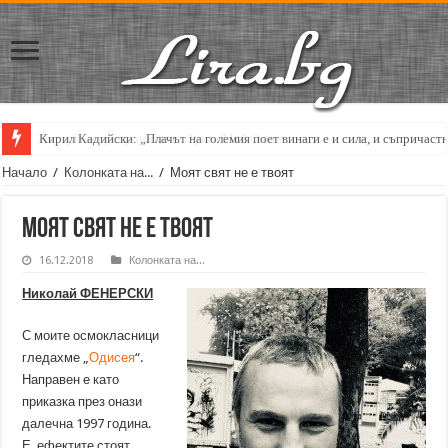
Кирил Кадийски: „Плачът на големия поет винаги е и сила, и съпричаст
Начало
/
Колонката на...
/
Моят свят не е твоят
Моят свят не е твоят
16.12.2018
Колонката на...
Николай ФЕНЕРСКИ
С моите осмокласници
гледахме „
Одисея
“.
Направен е като
приказка през онази
далечна 1997 година.
Е, ефектите стоят