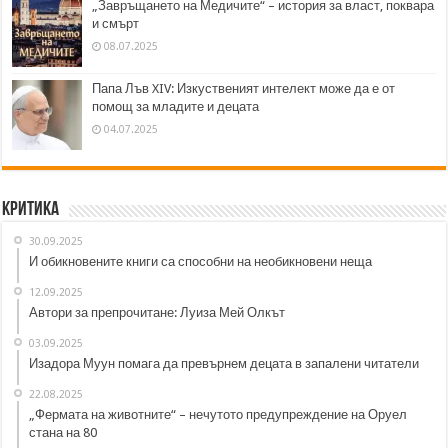
„Завръщането на Медичите“ – история за власт, поквара
и смърт
08.07.2025
Папа Лъв XIV: Изкуственият интелект може да е от
помощ за младите и децата
04.07.2025
Критика
30.09.2025
И обикновените книги са способни на необикновени неща
12.09.2025
Автори за препрочитане: Луиза Мей Олкът
03.09.2025
Изадора Муун помага да превърнем децата в запалени читатели
22.08.2025
„Фермата на животните“ – нечутото предупреждение на Оруел
стана на 80