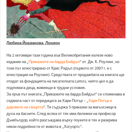
Любина Йорданова, Лондон
На 2 октомври тази година във Великобритания излезе ново
издание на „
Приказките на барда Бийдъл
” от Дж. К. Роулинг, но
този път илюстрирано от Крис Ридъл (първото от 2007 г. е с
илюстрации на Роулинг). Средствата от продажбата на книгата ще
отидат за фондацията на писателката Lumos, чиято цел е да
подпомага деца, живеещи в трудни условия.
За пръв път книгата „Приказките на барда Бийдъл” се споменава в
седмата част от поредицата за Хари Потър – „
Хари Потър и
даровете на смъртта
”. Тя съдържа 5 приказки за магьосници в
духа на басните. След всяка от тях има бележки на професор
Дъмбълдор, който разсъждава върху поуките в тях и разкрива
някои подробности от живота в „Хогуортс“.