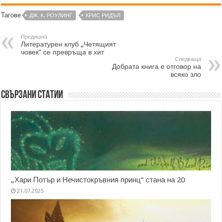
Тагове
ДЖ. К. РОУЛИНГ
КРИС РИДЪЛ
Предишна
Литературен клуб „Четящият
човек“ се превръща в хит
Следваща
Добрата книга е отговор на
всяко зло
Свързани статии
„Хари Потър и Нечистокръвния принц“ стана на 20
21.07.2025