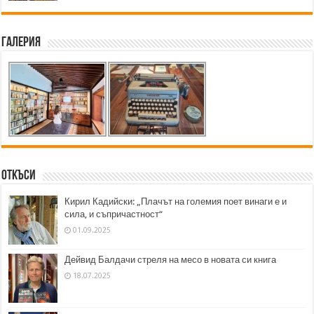
Галерия
Откъси
Кирил Кадийски: „Плачът на големия поет винаги е и
сила, и съпричастност“
01.09.2025
Дейвид Балдачи стреля на месо в новата си книга
18.07.2025