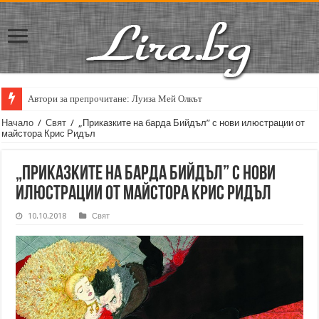
Автори за препрочитане: Луиза Мей Олкът
Кирил Кадийски: „Плачът на големия поет винаги е и сила, и съпричаст
Начало
/
Свят
/
„Приказките на барда Бийдъл” с нови илюстрации от
майстора Крис Ридъл
„Приказките на барда Бийдъл” с нови
илюстрации от майстора Крис Ридъл
10.10.2018
Свят