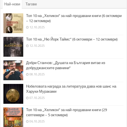
Най-нови
Тагове
Топ 10 на „Хеликон” за най-продавани книги (6 октомври
– 12 октомври)
12.10.2025
Топ 10 на „Ню Йорк Таймс” (6 октомври – 12 октомври)
12.10.2025
Добри Станчов: „Душата на България витае из
добруджанските равнини“
08.10.2025
Нобеловата награда за литература дава нов шанс на
Харуки Мураками
07.10.2025
Топ 10 на „Хеликон” за най-продавани книги (29
септември – 5 октомври)
06.10.2025