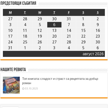
Предстоящи събития
M
T
W
T
F
S
S
27
28
29
30
31
1
2
3
4
5
6
7
8
9
10
11
12
13
14
15
16
17
18
19
20
21
22
23
24
25
26
27
28
29
30
31
1
2
3
4
5
6
август 2026
Нашите ревюта
Топ книгата: сладост и страст са рецептата за добър
роман
03.10.2025