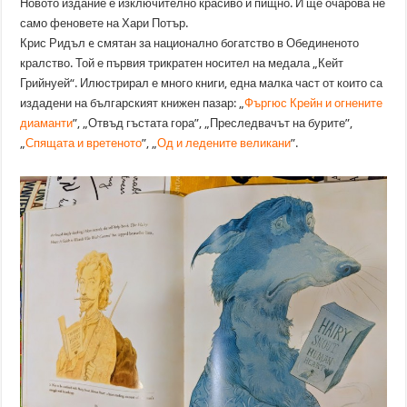
Новото издание е изключително красиво и пищно. И ще очарова не
само феновете на Хари Потър.
Крис Ридъл e смятан за национално богатство в Обединеното
кралство. Той е първия трикратен носител на медала „Кейт
Грийнуей“. Илюстрирал е много книги, една малка част от които са
издадени на българският книжен пазар: „
Фъргюс Крейн и огнените
диаманти
”, „Отвъд гъстата гора”, „Преследвачът на бурите”,
„
Спящата и вретеното
”, „
Од и ледените великани
”.