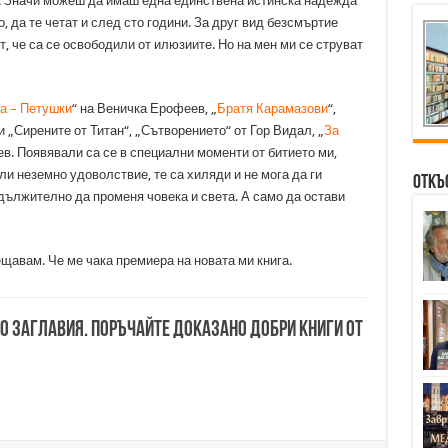
. Значи можеш да имаш една единствена истинска надежда
, да те четат и след сто години. За друг вид безсмъртие
т, че са се освободили от илюзиите. Но на мен ми се струват
а – Петушки
“ на Веничка Ерофеев, „
Братя Карамазови
“,
 и „Сирените от Титан“, „Сътворението“ от Гор Видал, „
За
ев. Появявали са се в специални моменти от битието ми,
яли неземно удоволствие, те са хиляди и не мога да ги
Откъ
адължително да променя човека и света. А само да остави
щавам. Че ме чака премиера на новата ми книга.
00 заглавия. Поръчайте доказано добри книги от