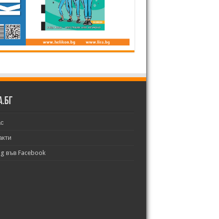
а.бг
ас
акти
bg във Facebook