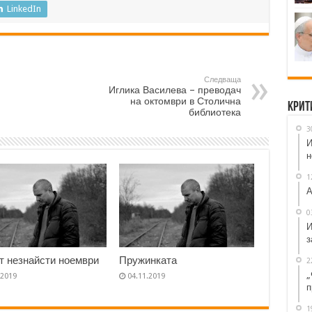
LinkedIn
Следваща
Иглика Василева – преводач
на октомври в Столична
Крит
библиотека
3
И
н
1
А
0
И
з
т незнайсти ноември
Пружинката
2
„
.2019
04.11.2019
п
1