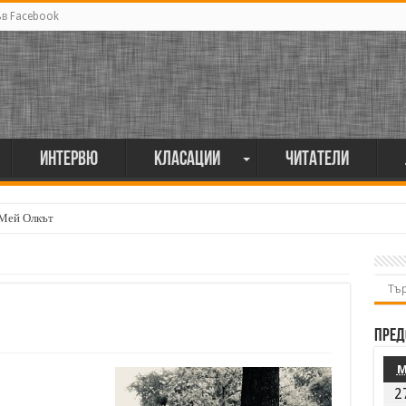
ъв Facebook
Интервю
Класации
Читатели
 Мей Олкът
Пред
2