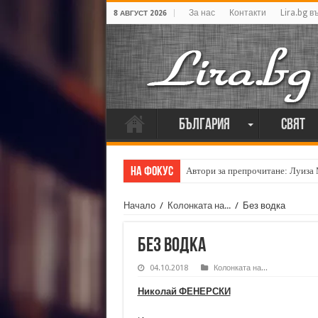
За нас
Контакти
Lira.bg в
8 АВГУСТ 2026
България
Свят
На фокус
Автори за препрочитане: Луиза
Начало
/
Колонката на...
/
Без водка
Без водка
04.10.2018
Колонката на...
Николай ФЕНЕРСКИ