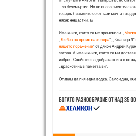
от случаите животът завършва със смърт
– за безсмъртие. Но не онова писателското
говоря. Лишилите се от тази мечта твърдя
някак нещастни, а?
Има книги, които са ме променили. „
Москв
„
Любов по време на холера
“, „Кланица 5“
нашето поражение
“ от дякон Андрей Кура
затова. А има и книги, които са ми достав
изброя. Свойство на добрата книга е не з
„драскотина в паметта ви“.
Отивам да пия една водка. Само една, обе
Богато разнообразие от над 35 0