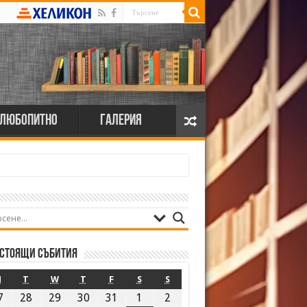
Любопитно
Галерия
стоящи събития
M
T
W
T
F
S
S
7
28
29
30
31
1
2