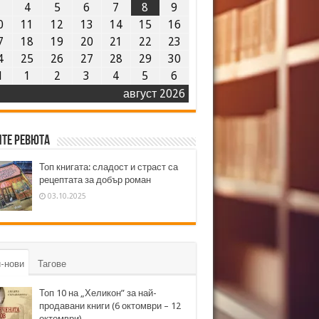
3
4
5
6
7
8
9
0
11
12
13
14
15
16
7
18
19
20
21
22
23
4
25
26
27
28
29
30
1
1
2
3
4
5
6
август 2026
те ревюта
Топ книгата: сладост и страст са
рецептата за добър роман
03.10.2025
-нови
Тагове
Топ 10 на „Хеликон” за най-
продавани книги (6 октомври – 12
октомври)