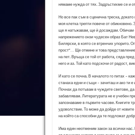
нямаме нужда от тях. Задръстихме се и о
Но все пак съм в сценична треска, докато
моя клетка трепти повече от обикновено.
ще я натъжавам, ще ѝ досаждам. Обичам с
напрежението онзи чудесен образ Бат Нев
Билярски, в която се втренчих упорито. О
прост“… Ще отмине и това представление.
на пет. Връща се той от работа, сяда пре
него и аз. Той като подскочи от радост, ви
И като се почна. В началото го питах – ка
станаха едни и същи – зачиташ и ако ти е
Почнах да потъвам в чуждите светове, да
забавлявам. Литературата не е учебен пре
запознаваме в първите часове. Книгите тр
удоволствие. То може да дойде от новите 
на който са способни да те подложат добр
Има един неотменим закон за всички нас.