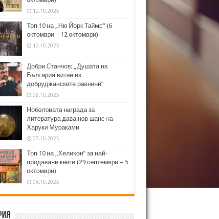
12.10.2025
Топ 10 на „Ню Йорк Таймс” (6
октомври – 12 октомври)
12.10.2025
Добри Станчов: „Душата на
България витае из
добруджанските равнини“
08.10.2025
Нобеловата награда за
литература дава нов шанс на
Харуки Мураками
07.10.2025
Топ 10 на „Хеликон” за най-
продавани книги (29 септември – 5
октомври)
06.10.2025
рия