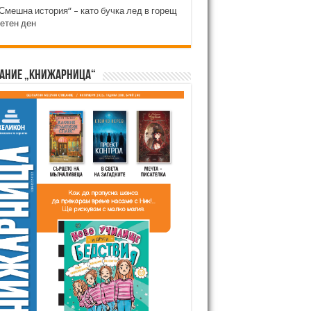
Смешна история“ – като бучка лед в горещ
етен ден
ание „Книжарница“