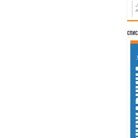
„
л
Спис