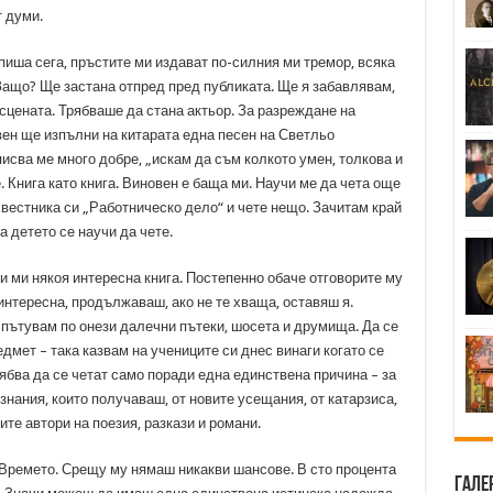
т думи.
 пиша сега, пръстите ми издават по-силния ми тремор, всяка
 Защо? Ще застана отпред пред публиката. Ще я забавлявам,
цената. Трябваше да стана актьор. За разреждане на
ен ще изпълни на китарата една песен на Светльо
писва ме много добре, „искам да съм колкото умен, толкова и
 Книга като книга. Виновен е баща ми. Научи ме да чета още
д вестника си „Работническо дело“ и чете нещо. Зачитам край
ка детето се научи да чете.
жи ми някоя интересна книга. Постепенно обаче отговорите му
 интересна, продължаваш, ако не те хваща, оставяш я.
 пътувам по онези далечни пътеки, шосета и друмища. Да се
дмет – така казвам на учениците си днес винаги когато се
ябва да се четат само поради една единствена причина – за
знания, които получаваш, от новите усещания, от катарзиса,
ите автори на поезия, разкази и романи.
 Времето. Срещу му нямаш никакви шансове. В сто процента
Гале