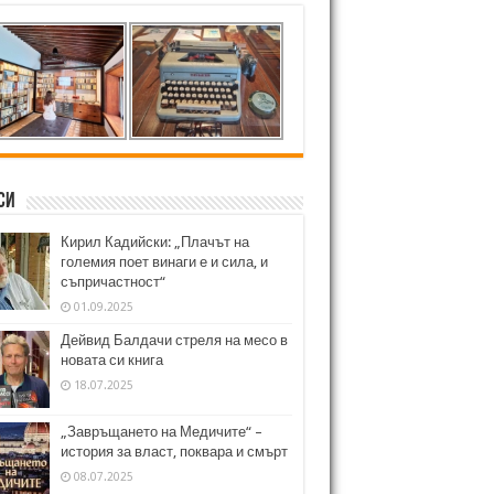
си
Кирил Кадийски: „Плачът на
големия поет винаги е и сила, и
съпричастност“
01.09.2025
Дейвид Балдачи стреля на месо в
новата си книга
18.07.2025
„Завръщането на Медичите“ –
история за власт, поквара и смърт
08.07.2025