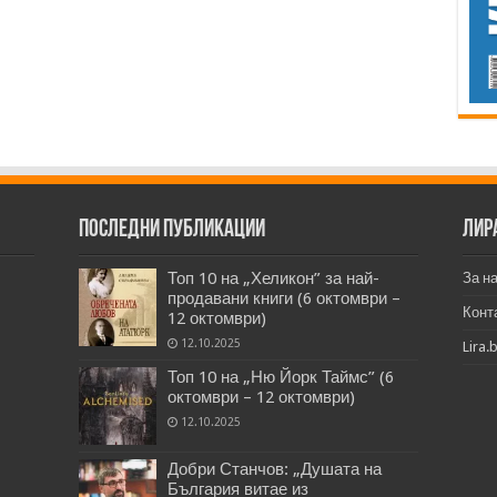
Последни публикации
Лир
Топ 10 на „Хеликон” за най-
За н
продавани книги (6 октомври –
Конт
12 октомври)
12.10.2025
Lira.
Топ 10 на „Ню Йорк Таймс” (6
октомври – 12 октомври)
12.10.2025
Добри Станчов: „Душата на
България витае из