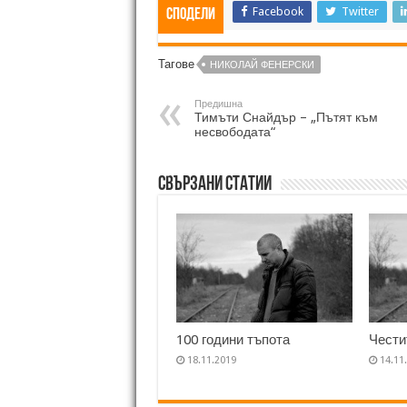
Facebook
Twitter
Сподели
Тагове
НИКОЛАЙ ФЕНЕРСКИ
Предишна
Тимъти Снайдър – „Пътят към
несвободата“
Свързани статии
100 години тъпота
Чести
18.11.2019
14.11