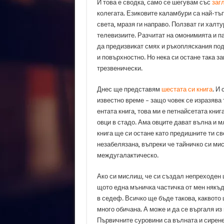
И това е сводка, само се шегувам със
заг
колегата. Езиковите каламбури са най-тъ
света, мразя ги направо. Ползват ги халт
телевизиите. Разчитат на омонимията и п
да предизвикат смях и ръкопляскания под
и повърхностно. Но нека си остане така за
трезвенически.
Днес ще представям
шестата си книга
. И
известно време – защо човек се изразява 
ентата книга, това ми е петнайсетата книг
овци в стадо. Ама овците дават вълна и мл
книга ще си остане като предишните ти с
незабелязана, въпреки че тайничко си мис
междугалактическо.
Ако си мислиш, че си създал непреходен ш
щото една мъничка частичка от мен някъд
в седеф. Всичко ще бъде такова, каквото
много обичана. А може и да се въргаля из
Първичните суровини са вълната и сирене