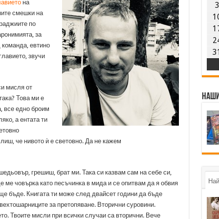
лавието
на
пите смешки на
1
ураджиите по
1
аронимията, за
2
 команда, евтино
3
главието, звучи
 си мисля от
Наши
така? Това ми е
а, все едно броим
яко, а ентата ти
ветовно
лиш, че нивото ѝ е световно. Да не кажем
едьовър, грешиш, брат ми. Така си казвам сам на себе си,
Най
е ме човърка като песъчинка в мида и се опитвам да я обвия
 ще бъде. Книгата ти може след двайсет години да бъде
 вехтошарниците за претопяване. Вторични суровини.
то. Твоите мисли при всички случаи са вторични. Вече