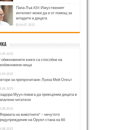
Папа Лъв XIV: Изкуственият
интелект може да е от помощ за
младите и децата
04.07.2025
ика
0.09.2025
 обикновените книги са способни на
еобикновени неща
2.09.2025
втори за препрочитане: Луиза Мей Олкът
3.09.2025
задора Муун помага да превърнем децата в
апалени читатели
2.08.2025
Фермата на животните“ – нечутото
редупреждение на Оруел стана на 80
9.08.2025