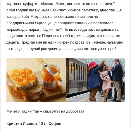
картонен куфар и табелка: „Моля, погрижете се за това мече“,
след години ще му бъде издигнат бронзов паметник, днес там ще
танцува Кейт Мидълтън с негово живо копие, или че
предприемчиви търговци ще продават сандичи с портокалов
мармалад с марка „Падингтън“. Но вместо да разсъждаваме за
социалната роля на Падингтън в XXI в., нека видим как го приемат
децата. Предлагаме ви един искрен поздрав, съчинение, написано
от сърце, послучай рождения ден на щурия литературен герой.
Мечето Падингтън – символът на добротата
Кристин Иванов, 12 г., София