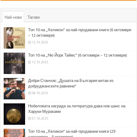
Най-нови
Тагове
Топ 10 на „Хеликон” за най-продавани книги (6 октомври
– 12 октомври)
12.10.2025
Топ 10 на „Ню Йорк Таймс” (6 октомври – 12 октомври)
12.10.2025
Добри Станчов: „Душата на България витае из
добруджанските равнини“
08.10.2025
Нобеловата награда за литература дава нов шанс на
Харуки Мураками
07.10.2025
Топ 10 на „Хеликон” за най-продавани книги (29
септември – 5 октомври)