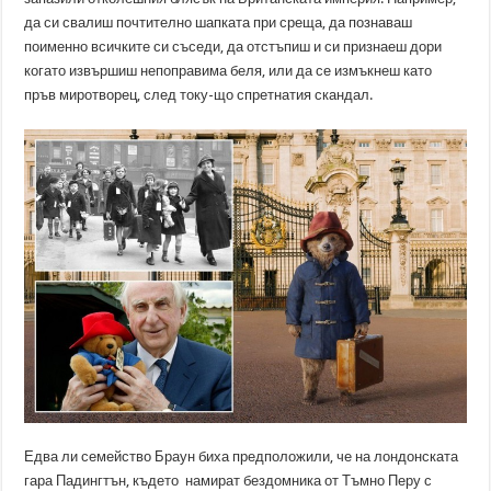
да си свалиш почтително шапката при среща, да познаваш
поименно всичките си съседи, да отстъпиш и си признаеш дори
когато извършиш непоправима беля, или да се измъкнеш като
пръв миротворец, след току-що спретнатия скандал.
Едва ли семейство Браун биха предположили, че на лондонската
гара Падингтън, където намират бездомника от Тъмно Перу с