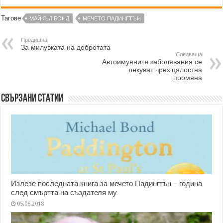
Тагове
МАЙКЪЛ БОНД
МЕЧЕТО ПАДИНГТЪН
Предишна
За милувката на добротата
Следваща
Автоимунните заболявания се
лекуват чрез цялостна
промяна
Свързани статии
Излезе последната книга за мечето Падингтън – година
след смъртта на създателя му
05.06.2018