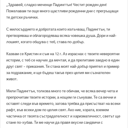
„Здравей, сладко меченце Падингтън! Честит рожден ден!
Пожелавам ти още много щастливи рожденни дни с прегръщащи
те детски ръчички.
С милосърдието и добротата които излъчваш, Падингтън, ти
претворяваш и облагородяваш всяка човешка душа. Дори и най-
лошият, когато общува с теб, става по-добър.
Казвам се Кристин и съм на 12 г. Аз израснах с твоите невероятни
истории, с теб се научих да мечтая, и да прелитаме заедно в един
друг свят – приказния. Ти стана моят най-добър приятел и пример
за подражание, и ще бъдеш такъв през целия ми съзнателен
живот.
Мили Падингтън, толкова много те обичам, че всяка вечер чета и
препрочитам твоите истории, а нощем ги сънувам. Те са вечни и
оставят следи във времето, затова трябва да присъстват на всеки
рафт, във всеки дом по целия свят. Ако ние, хората, вземем
частичка от твоята състрадателност и харизматичност, светът ще
стане по-хубав. Ти ме научи да правя вкусни сандвичи с