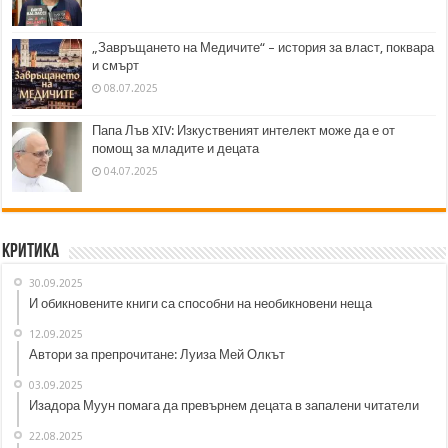
„Завръщането на Медичите“ – история за власт, поквара
и смърт
08.07.2025
Папа Лъв XIV: Изкуственият интелект може да е от
помощ за младите и децата
04.07.2025
Критика
30.09.2025
И обикновените книги са способни на необикновени неща
12.09.2025
Автори за препрочитане: Луиза Мей Олкът
03.09.2025
Изадора Муун помага да превърнем децата в запалени читатели
22.08.2025