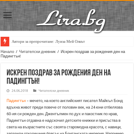
Автори за препрочитане: Луиза Мей Олкът
Кирил Кадийски: „Плачът на големия поет винаги е и сила, и съпричаст
Начало
/
Читателски дневник
/
Искрен поздрав за рождения ден на
Падингтън!
Искрен поздрав за рождения ден на
Падингтън!
24.06.2018
Читателски дневник
Падингтън
– мечето, на което английският писател Майкъл Бонд
вдъхна живот преди повече от половин век, на 24 юни отбелязва
60-ия си рожден ден. Джентълмен по дух и пакостник по нрав,
Падингтън отдавна е надскочил детските книжки и присъства в
света на възрастните със своята старомодна красота, с навици,
запазили отколешния блясък на Британската империя. Например,