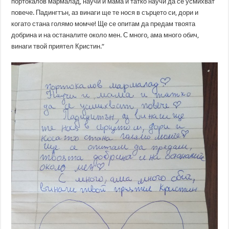
портокалов мармалад, научи и мама и татко научи да се усмихват
повече. Падингтън, аз винаги ще те нося в сърцето си, дори и
когато стана голямо момче! Ще се опитам да предам твоята
добрина и на останалите около мен. С много, ама много обич,
винаги твой приятел Кристин.“