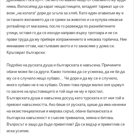
няма. Велосипед да карат нещастниците, младият тарикат ще се
вози „на колата“ дори до ъгъла за хляб. Като един атавизъм му е
останало желанието да се грижи за животно и си купува някакъв
ротвайлер от магазина, после го развежда по разнебитените
улици, оставя го да се изходи направо върху тротоара и не си
прави труда да му прибере изпражнението в някаква торбичка. Ние
минаваме оттам, настъпваме акото и го занасяме у дома си.
Кръговрат български.
Подобно на руската душа и българската е навъсена. Причините
обаче може би са други. Какво толкова да се усмихва, да не би да
му се е случило нещо хубаво… Че дори и да му се е случило,
много хубаво не е на хубаво. Освен това преди малко оня цървул
го засече на кръстовището и той още не му е простил.
Българската душа е навъсена досущ като турската и от нея той е
превзел навъсеността. Ако беше от руската, щеше да има наченки
на екзистенциализъм и мирова скръб, обаче балканската и
българска навъсеност е съвсем тривиална, земна и битова.
Въпросът е защо да бъде приветлив? Да си ведър и приветлив се
иска усилие.