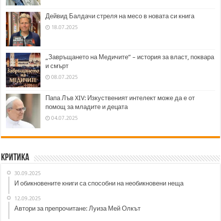
Дейвид Балдачи стреля на месо в новата си книга
18.07.2025
„Завръщането на Медичите“ – история за власт, поквара
и смърт
08.07.2025
Папа Лъв XIV: Изкуственият интелект може да е от
помощ за младите и децата
04.07.2025
Критика
30.09.2025
И обикновените книги са способни на необикновени неща
12.09.2025
Автори за препрочитане: Луиза Мей Олкът