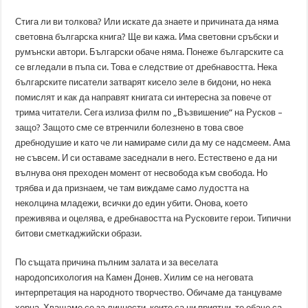
Стига ли ви толкова? Или искате да знаете и причината да няма
световна българска книга? Ще ви кажа. Има световни сръбски и
румънски автори. Български обаче няма. Понеже българските са
се вгледали в пъпа си. Това е следствие от дребнавостта. Нека
българските писатели затварят кисело зеле в бидони, но нека
помислят и как да направят книгата си интересна за повече от
трима читатели. Сега излиза филм по „Възвишение“ на Русков –
защо? Защото сме се втренчили болезнено в това свое
дребнодушие и като че ли намираме сили да му се надсмеем. Ама
не съвсем. И си оставаме заседнали в него. Естествено е да ни
вълнува оня преходен момент от несвобода към свобода. Но
трябва и да признаем, че там виждаме само лудостта на
неколцина младежи, всички до един убити. Онова, което
преживява и оцелява, е дребнавостта на Русковите герои. Типични
битови сметкаджийски образи.
По същата причина пълним залата и за веселата
народопсихология на Камен Донев. Хилим се на неговата
интерпретация на народното творчество. Обичаме да танцуваме
хорца. Хващаме се за личности, които са ни приятни, те обаче са