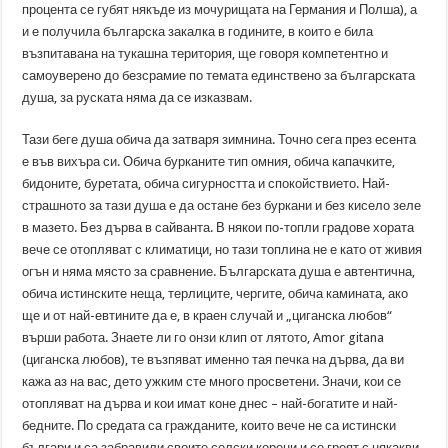
процента се губят някъде из мочурищата на Германия и Полша), а
и е получила българска закалка в годините, в които е била
възпитавана на тукашна територия, ще говоря компетентно и
самоуверено до безсрамие по темата единствено за българската
душа, за руската няма да се изказвам.
Тази беге душа обича да затваря зимнина. Точно сега през есента
е във вихъра си. Обича бурканите тип омния, обича капачките,
бидоните, буретата, обича сигурността и спокойствието. Най-
страшното за тази душа е да остане без буркани и без кисело зеле
в мазето. Без дърва в сайванта. В някои по-топли градове хората
вече се отопляват с климатици, но тази топлина не е като от живия
огън и няма място за сравнение. Българската душа е автентична,
обича истинските неща, терлиците, чергите, обича камината, ако
ще и от най-евтините да е, в краен случай и „циганска любов“
върши работа. Знаете ли го онзи клип от лятото, Amor gitana
(циганска любов), те възпяват именно тая печка на дърва, да ви
кажа аз на вас, дето ужким сте много просветени. Значи, кои се
отопляват на дърва и кои имат коне днес – най-богатите и най-
бедните. По средата са гражданите, които вече не са истински
българи и са забравили своите селски корени и се греят с някакви