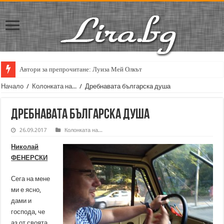
Автори за препрочитане: Луиза Мей Олкът
Начало
/
Колонката на...
/
Дребнавата българска душа
Дребнавата българска душа
26.09.2017
Колонката на...
Николай
ФЕНЕРСКИ
Сега на мене
ми е ясно,
дами и
господа, че
аз от своята