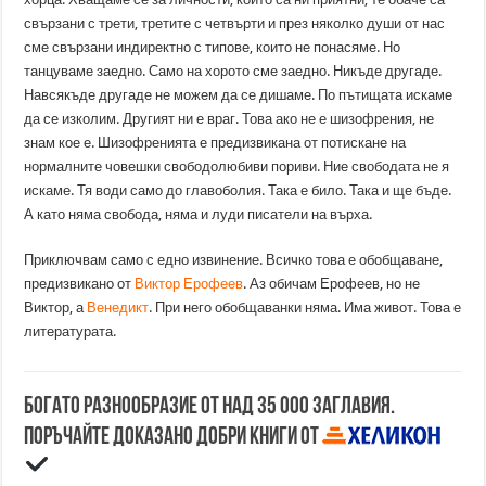
свързани с трети, третите с четвърти и през няколко души от нас
сме свързани индиректно с типове, които не понасяме. Но
танцуваме заедно. Само на хорото сме заедно. Никъде другаде.
Навсякъде другаде не можем да се дишаме. По пътищата искаме
да се изколим. Другият ни е враг. Това ако не е шизофрения, не
знам кое е. Шизофренията е предизвикана от потискане на
нормалните човешки свободолюбиви пориви. Ние свободата не я
искаме. Тя води само до главоболия. Така е било. Така и ще бъде.
А като няма свобода, няма и луди писатели на върха.
Приключвам само с едно извинение. Всичко това е обобщаване,
предизвикано от
Виктор Ерофеев
. Аз обичам Ерофеев, но не
Виктор, а
Венедикт
. При него обобщаванки няма. Има живот. Това е
литературата.
Богато разнообразие от над 35 000 заглавия.
Поръчайте доказано добри книги от