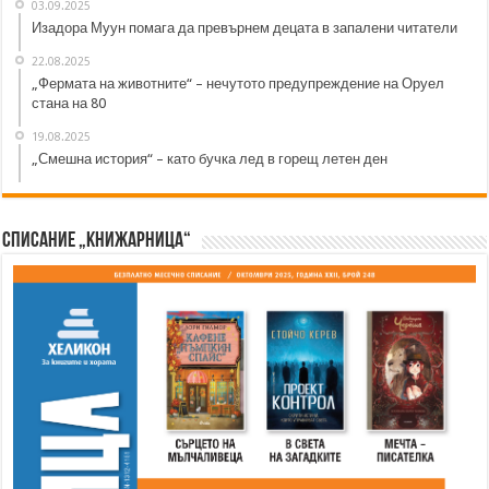
03.09.2025
Изадора Муун помага да превърнем децата в запалени читатели
22.08.2025
„Фермата на животните“ – нечутото предупреждение на Оруел
стана на 80
19.08.2025
„Смешна история“ – като бучка лед в горещ летен ден
Списание „Книжарница“