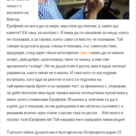
низост с
висините на
Виктор
Ерофеев не мога да се меря, ама поне да опитам, а, какво ще
кажете? Ей така, за контраст. И няма да се изказвам за неща, които
не познавам, а за такива, които само си мисля, че познавам. Той
говори за руската душа, сякаш я познава, със самочувствие,
ерудиция, след един такъв категоричен
текст
какво да си кажеш
освен „ами добре, щом казваш, явно ти знаеш, а ние сме
архаичните тъпаци“. Не че душата ми е руска, ама е една четвърт
украинска, което никак не е малко. И така като се изследвам
вътрешно, като ида на рентген и като се подложа на
гайгермюлеров брояч и си направя тест за бременност, откривам,
че действително има една такава малка четвъртинка пукнатинка у
мене, която споменава Ерофеев. Мъничка е, опитвам се да я
кърпя, да я лекувам, но ме домързява и ме натиска сънливост и
решавам всичко чрез спане съвсем така по руски… Абе много е
познал този Ерофеев бе! Той направо ми е направил вивисекция!
Тъй като обаче душата ми е българска на 50 процента (едни 25