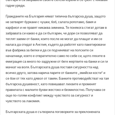
гадни уреди.
Гражданите на България нямат типична българска душа, защото
не затварят буркани с чушки, боб, салата ропотамо, бамя и
карфиол и не правят никаква зимнина. Те понякога стигат дотам в
забравата си какво е да си българин, че дори си позволяват да
теглят заеми от банки, които после не могат да плащат и им се
налага да отидат в Англия, където да работят като пакетировачи
във фабрика за билки и да се подчиняват на полските си
началници, което е отвратително само по себе си, щото ляхите в
емиграция са много по-задружни от беге жертвите на банки и си ги
мачкат на воля. Българската душа поставя сигурността над
всичко друго, затова нарича парите от банките „змийски кости“ и
се бои от тях като дявол от тамян. Банките противодействат на тая
българска душевност, като повишават лихвите и променят
правилата с малките букви жестоко и безмилостно. Получава се
още по-голям конфликт между чувството за сигурност и
чувството за лакомия.
Българската душа е сътворила поговорките за преклонената