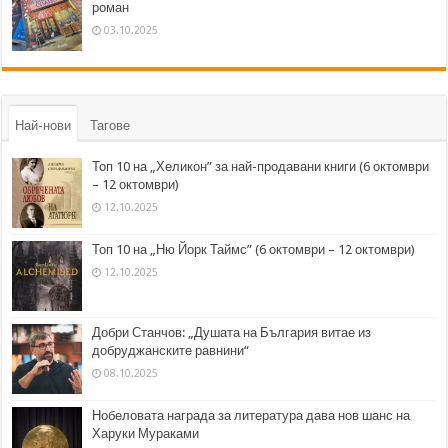
роман
03.10.2025
Най-нови
Тагове
Топ 10 на „Хеликон” за най-продавани книги (6 октомври
– 12 октомври)
12.10.2025
Топ 10 на „Ню Йорк Таймс” (6 октомври – 12 октомври)
12.10.2025
Добри Станчов: „Душата на България витае из
добруджанските равнини“
08.10.2025
Нобеловата награда за литература дава нов шанс на
Харуки Мураками