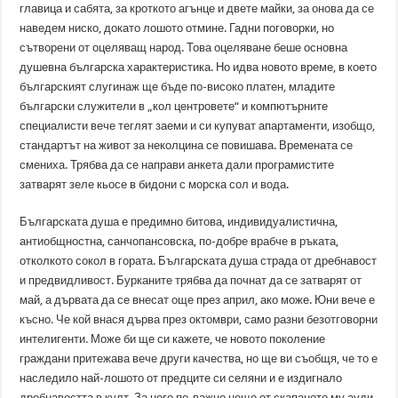
главица и сабята, за кроткото агънце и двете майки, за онова да се
наведем ниско, докато лошото отмине. Гадни поговорки, но
сътворени от оцеляващ народ. Това оцеляване беше основна
душевна българска характеристика. Но идва новото време, в което
българският слугинаж ще бъде по-високо платен, младите
български служители в „кол центровете“ и компютърните
специалисти вече теглят заеми и си купуват апартаменти, изобщо,
стандартът на живот за неколцина се повишава. Времената се
смениха. Трябва да се направи анкета дали програмистите
затварят зеле кьосе в бидони с морска сол и вода.
Българската душа е предимно битова, индивидуалистична,
антиобщностна, санчопансовска, по-добре врабче в ръката,
отколкото сокол в гората. Българската душа страда от дребнавост
и предвидливост. Бурканите трябва да почнат да се затварят от
май, а дървата да се внесат още през април, ако може. Юни вече е
късно. Че кой внася дърва през октомври, само разни безотговорни
интелигенти. Може би ще си кажете, че новото поколение
граждани притежава вече други качества, но ще ви съобщя, че то е
наследило най-лошото от предците си селяни и е издигнало
дребнавостта в култ. За него по-важно нещо от скапаното му ауди