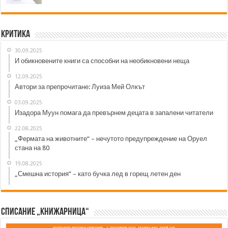
Критика
30.09.2025
И обикновените книги са способни на необикновени неща
12.09.2025
Автори за препрочитане: Луиза Мей Олкът
03.09.2025
Изадора Муун помага да превърнем децата в запалени читатели
22.08.2025
„Фермата на животните“ – нечутото предупреждение на Оруел
стана на 80
19.08.2025
„Смешна история“ – като бучка лед в горещ летен ден
Списание „Книжарница“