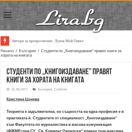
Автори за препрочитане: Луиза Мей Олкът
Кирил Кадийски: „Плачът на големия поет винаги е и сила, и съпричаст
Начало
/
България
/
Студенти по „Книгоиздаване” правят книги за
хората на книгата
Студенти по „Книгоиздаване” правят
книги за хората на книгата
02.06.2017
България
,
Събития
Кристина Цонева
Теорията е задължителна, но същността на една професия е в
практиката ѝ. Студентите от специалност „Кногоиздаване”
към Факултета по журналистика и масова комуникация
(ФЖМК) при СУ „Св. Климент Охридски” приеха тази максима.