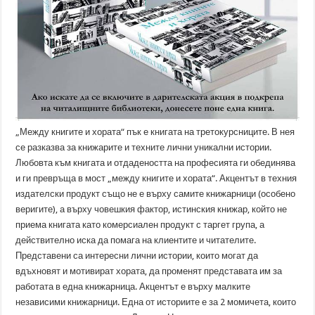
„Между книгите и хората“ пък е книгата на третокурсниците. В нея
се разказва за книжарите и техните лични уникални истории.
Любовта към книгата и отдадеността на професията ги обединява
и ги превръща в мост „между книгите и хората“. Акцентът в техния
издателски продукт също не е върху самите книжарници (особено
веригите), а върху човешкия фактор, истинския книжар, който не
приема книгата като комерсиален продукт с таргет група, а
действително иска да помага на клиентите и читателите.
Представени са интересни лични истории, които могат да
вдъхновят и мотивират хората, да променят представата им за
работата в една книжарница. Акцентът е върху малките
независими книжарници. Една от историите е за 2 момичета, които