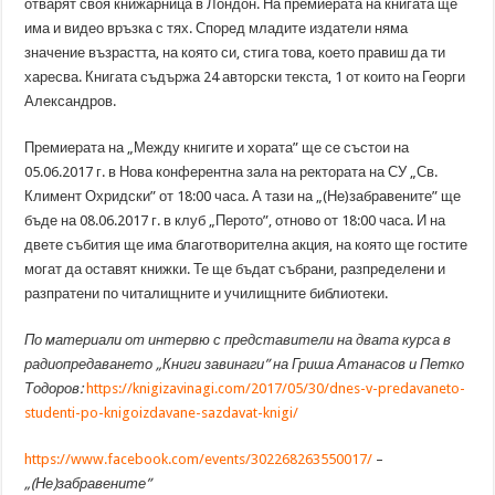
отварят своя книжарница в Лондон. На премиерата на книгата ще
има и видео връзка с тях. Според младите издатели няма
значение възрастта, на която си, стига това, което правиш да ти
харесва. Книгата съдържа 24 авторски текста, 1 от които на Георги
Александров.
Премиерата на „Между книгите и хората” ще се състои на
05.06.2017 г. в Нова конферентна зала на ректората на СУ „Св.
Климент Охридски” от 18:00 часа. А тази на „(Не)забравените” ще
бъде на 08.06.2017 г. в клуб „Перото”, отново от 18:00 часа. И на
двете събития ще има благотворителна акция, на която ще гостите
могат да оставят книжки. Те ще бъдат събрани, разпределени и
разпратени по читалищните и училищните библиотеки.
По материали от интервю с представители на двата курса в
радиопредаването „Книги завинаги” на Гриша Атанасов и Петко
Тодоров:
https://knigizavinagi.com/2017/05/30/dnes-v-predavaneto-
studenti-po-knigoizdavane-sazdavat-knigi/
https://www.facebook.com/events/302268263550017/
–
„(Не)забравените”