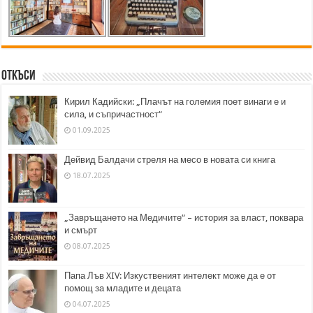
Откъси
Кирил Кадийски: „Плачът на големия поет винаги е и
сила, и съпричастност“
01.09.2025
Дейвид Балдачи стреля на месо в новата си книга
18.07.2025
„Завръщането на Медичите“ – история за власт, поквара
и смърт
08.07.2025
Папа Лъв XIV: Изкуственият интелект може да е от
помощ за младите и децата
04.07.2025