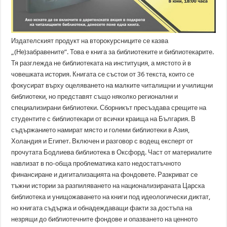
Издателският продукт на второкурсниците се казва
„(Не)забравените”. Това е книга за библиотеките и библиотекарите.
Тя разглежда не библиотеката на институция, а мястото ѝ в
човешката история. Книгата се състои от 36 текста, които се
фокусират върху оцеляването на малките читалищни и училищни
библиотеки, но представят също няколко регионални и
специализирани библиотеки. Сборникът пресъздава срещите на
студентите с библиотекари от всички краища на България. В
съдържанието намират място и големи библиотеки в Азия,
Холандия и Египет. Включен и разговор с водещ експерт от
прочутата Бодлиева библиотека в Оксфорд. Част от материалите
навлизат в по-обща проблематика като недостатъчното
финансиране и дигитализацията на фондовете. Разкриват се
тъжни истории за разпиляването на национализираната Царска
библиотека и унищожаването на книги под идеологически диктат,
но книгата съдържа и обнадеждаващи факти за достъпа на
незрящи до библиотечните фондове и опазването на ценното