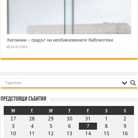
Хелзинки – градът на необикновените библиотеки
26.02.2024
Предстоящи събития
M
T
W
T
F
S
S
27
28
29
30
31
1
2
3
4
5
6
7
8
9
10
11
12
13
14
15
16