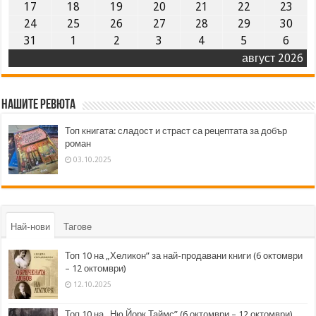
17
18
19
20
21
22
23
24
25
26
27
28
29
30
31
1
2
3
4
5
6
август 2026
Нашите ревюта
Топ книгата: сладост и страст са рецептата за добър
роман
03.10.2025
Най-нови
Тагове
Топ 10 на „Хеликон” за най-продавани книги (6 октомври
– 12 октомври)
12.10.2025
Топ 10 на „Ню Йорк Таймс” (6 октомври – 12 октомври)