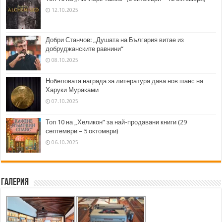
12.10.2025
Добри Станчов: „Душата на България витае из
добруджанските равнини“
08.10.2025
Нобеловата награда за литература дава нов шанс на
Харуки Мураками
07.10.2025
Топ 10 на „Хеликон” за най-продавани книги (29
септември – 5 октомври)
06.10.2025
Галерия