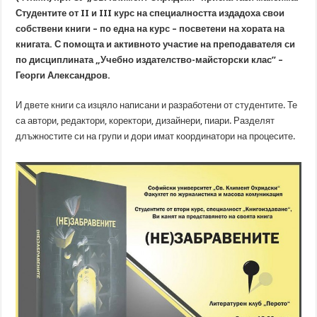
Студентите от II и III курс на специалността издадоха свои
собствени книги – по една на курс – посветени на хората на
книгата. С помощта и активното участие на преподавателя си
по дисциплината „Учебно издателство-майсторски клас” –
Георги Александров.
И двете книги са изцяло написани и разработени от студентите. Те
са автори, редактори, коректори, дизайнери, пиари. Разделят
длъжностите си на групи и дори имат координатори на процесите.