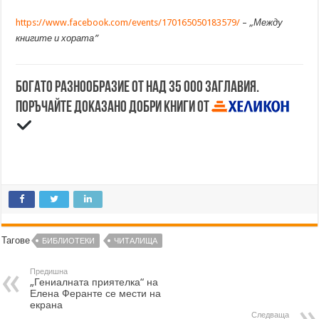
https://www.facebook.com/events/170165050183579/
–
„Между
книгите и хората”
Богато разнообразие от над 35 000 заглавия.
Поръчайте доказано добри книги от
Тагове
БИБЛИОТЕКИ
ЧИТАЛИЩА
Предишна
„Гениалната приятелка“ на
Елена Феранте се мести на
екрана
Следваща