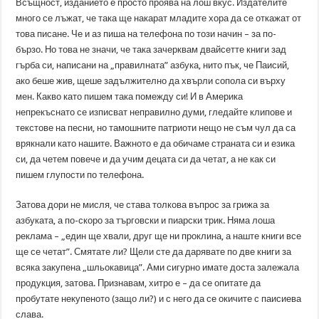
Всъщност, изданието е просто проява на лош вкус. Издателите
много се лъжат, че така ще накарат младите хора да се откажат от
това писане. Че и аз пиша на телефона по този начин – за по-
бързо. Но това не значи, че така зачерквам двайсетте книги зад
гърба си, написани на „правилната” азбука, нито пък, че Паисий,
ако беше жив, щеше задължително да хвърли сопола си върху
мен. Какво като пишем така помежду си! И в Америка
непрекъснато се изписват неправилно думи, гледайте клипове и
текстове на песни, но тамошните патриоти нещо не съм чул да са
врякнали като нашите. Важното е да обичаме страната си и езика
си, да четем повече и да учим децата си да четат, а не как си
пишем глупости по телефона.
Затова дори не мисля, че става толкова въпрос за грижа за
азбуката, а по-скоро за търговски и пиарски трик. Няма лоша
реклама – „един ще хвали, друг ще ни проклина, а наште книги все
ще се четат”. Смятате ли? Щели сте да дарявате по две книги за
всяка закупена „шльокавица”. Ами сигурно имате доста залежала
продукция, затова. Признавам, хитро е – да се опитате да
пробутате некупеното (защо ли?) и с него да се окичите с паисиева
слава.