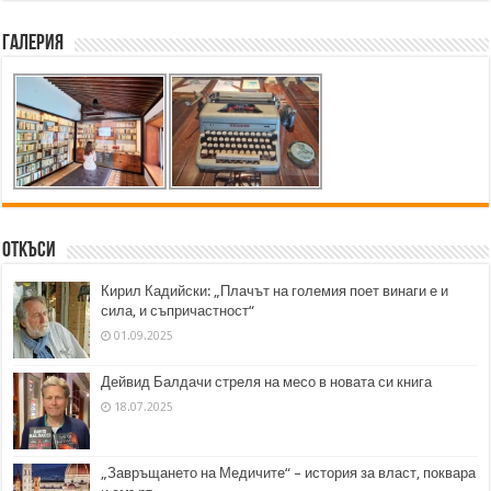
Галерия
Откъси
Кирил Кадийски: „Плачът на големия поет винаги е и
сила, и съпричастност“
01.09.2025
Дейвид Балдачи стреля на месо в новата си книга
18.07.2025
„Завръщането на Медичите“ – история за власт, поквара