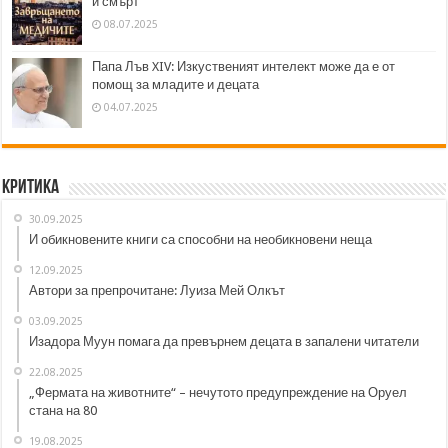
и смърт
08.07.2025
Папа Лъв XIV: Изкуственият интелект може да е от
помощ за младите и децата
04.07.2025
Критика
30.09.2025
И обикновените книги са способни на необикновени неща
12.09.2025
Автори за препрочитане: Луиза Мей Олкът
03.09.2025
Изадора Муун помага да превърнем децата в запалени читатели
22.08.2025
„Фермата на животните“ – нечутото предупреждение на Оруел
стана на 80
19.08.2025