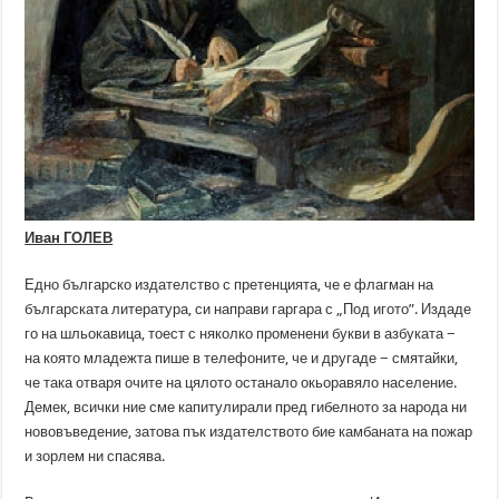
Иван ГОЛЕВ
Едно българско издателство с претенцията, че е флагман на
българската литература, си направи гаргара с „Под игото”. Издаде
го на шльокавица, тоест с няколко променени букви в азбуката −
на която младежта пише в телефоните, че и другаде − смятайки,
че така отваря очите на цялото останало окьоравяло население.
Демек, всички ние сме капитулирали пред гибелното за народа ни
нововъведение, затова пък издателството бие камбаната на пожар
и зорлем ни спасява.