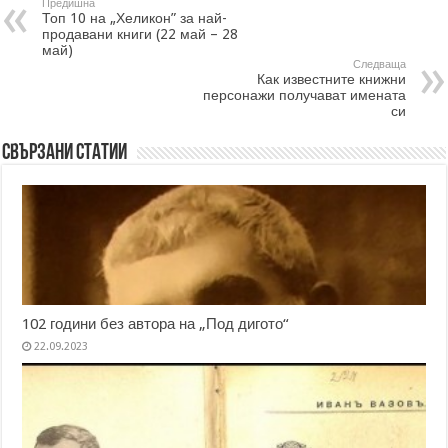
Предишна
Топ 10 на „Хеликон” за най-
продавани книги (22 май – 28
май)
Следваща
Как известните книжни
персонажи получават имената
си
Свързани статии
102 години без автора на „Под дигото“
22.09.2023