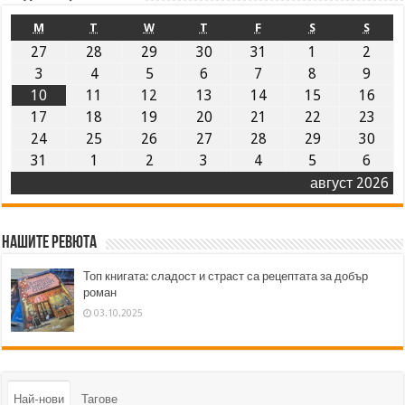
M
T
W
T
F
S
S
27
28
29
30
31
1
2
3
4
5
6
7
8
9
10
11
12
13
14
15
16
17
18
19
20
21
22
23
24
25
26
27
28
29
30
31
1
2
3
4
5
6
август 2026
Нашите ревюта
Топ книгата: сладост и страст са рецептата за добър
роман
03.10.2025
Най-нови
Тагове