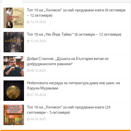
Топ 10 на „Хеликон” за най-продавани книги (6 октомври
– 12 октомври)
12.10.2025
Топ 10 на „Ню Йорк Таймс” (6 октомври – 12 октомври)
12.10.2025
Добри Станчов: „Душата на България витае из
добруджанските равнини“
08.10.2025
Нобеловата награда за литература дава нов шанс на
Харуки Мураками
07.10.2025
Топ 10 на „Хеликон” за най-продавани книги (29
септември – 5 октомври)
06.10.2025