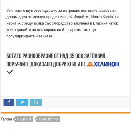
Уви, това е шумотевица само за вътрешно ползване. Затова ви
давам идея от международен мащаб. Издайте „Моята борба” на
иврит. А срещу всяка със злорадство закупена в Близкия изток
книга давайте по два корана на български. Така ще
популяризирате и езика ни.
Богато разнообразие от над 35 000 заглавия.
Поръчайте доказано добри книги от
Тагове
ПАИСИЙ
ПОД ИГОТО