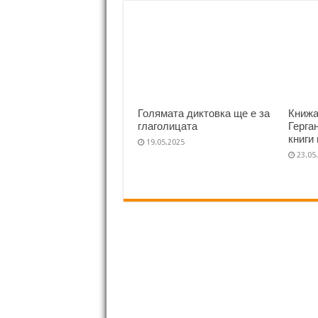
Голямата диктовка ще е за
Книжа
глаголицата
Герга
книги
19.05.2025
23.05