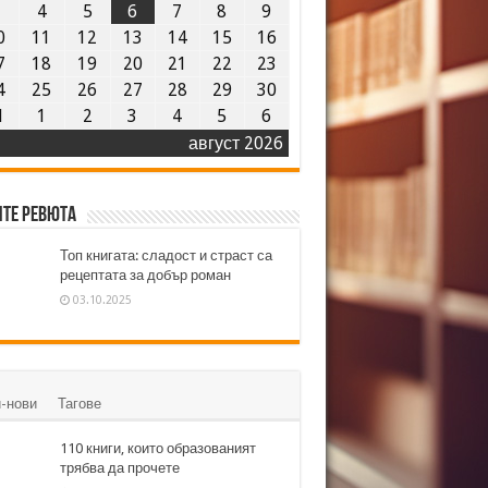
3
4
5
6
7
8
9
0
11
12
13
14
15
16
7
18
19
20
21
22
23
4
25
26
27
28
29
30
1
1
2
3
4
5
6
август 2026
те ревюта
Топ книгата: сладост и страст са
рецептата за добър роман
03.10.2025
-нови
Тагове
110 книги, които образованият
трябва да прочете