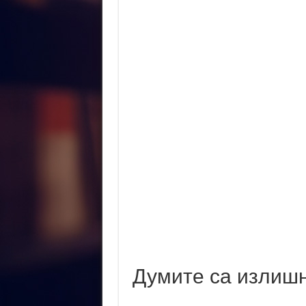
Тийн авторката Катрин Уебър: М
Египетският писател Нагиб Махф
Виктор Юго: „Книгите са верни 
Думите са излишн