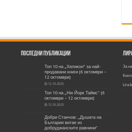
Последни публикации
Лир
Топ 10 на „Хеликон” за най-
За н
продавани книги (6 октомври –
Конт
12 октомври)
12.10.2025
Lira.
Топ 10 на „Ню Йорк Таймс” (6
октомври – 12 октомври)
12.10.2025
Добри Станчов: „Душата на
България витае из
добруджанските равнини“