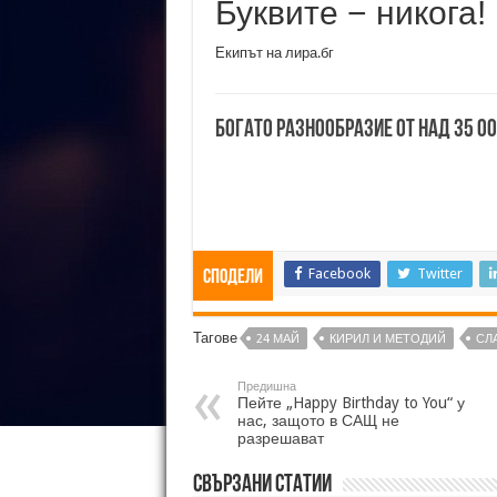
Буквите − никога!
Екипът на лира.бг
Богато разнообразие от над 35 0
Facebook
Twitter
Сподели
Тагове
24 МАЙ
КИРИЛ И МЕТОДИЙ
СЛ
Предишна
Пейте „Happy Birthday to You“ у
нас, защото в САЩ не
разрешават
Свързани статии