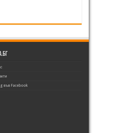
а.бг
ас
акти
bg във Facebook