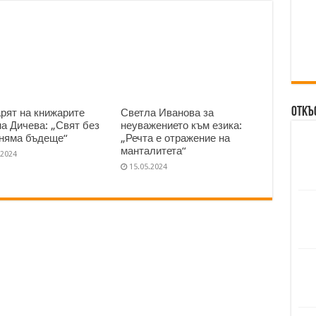
Откъ
рят на книжарите
Светла Иванова за
на Дичева: „Свят без
неуважението към езика:
 няма бъдеще“
„Речта е отражение на
манталитета“
.2024
15.05.2024