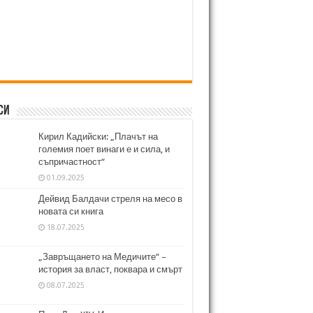
си
Кирил Кадийски: „Плачът на
големия поет винаги е и сила, и
съпричастност“
01.09.2025
Дейвид Балдачи стреля на месо в
новата си книга
18.07.2025
„Завръщането на Медичите“ –
история за власт, поквара и смърт
08.07.2025