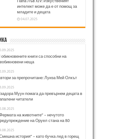
Папа Лъв XIV: Изкуственият
интелект може да е от помощ за
младите и децата
04.07.2025
ика
0.09.2025
 обикновените книги са способни на
еобикновени неща
2.09.2025
втори за препрочитане: Луиза Мей Олкът
3.09.2025
задора Муун помага да превърнем децата в
апалени читатели
2.08.2025
Фермата на животните“ – нечутото
редупреждение на Оруел стана на 80
9.08.2025
Смешна история“ – като бучка лед в горещ