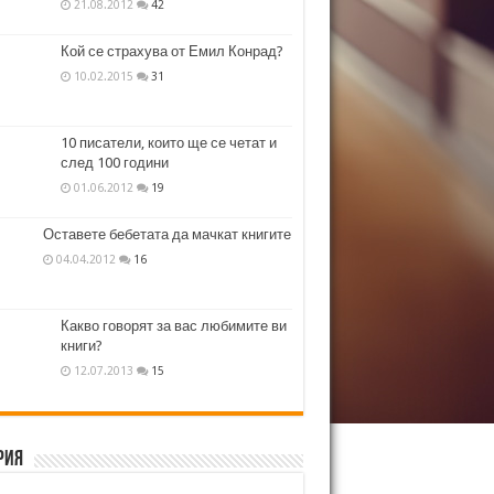
21.08.2012
42
Кой се страхува от Емил Конрад?
10.02.2015
31
10 писатели, които ще се четат и
след 100 години
01.06.2012
19
Оставете бебетата да мачкат книгите
04.04.2012
16
Какво говорят за вас любимите ви
книги?
12.07.2013
15
рия