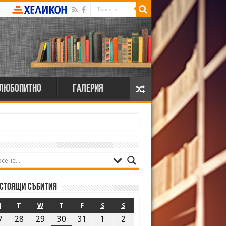
Любопитно
Галерия
стоящи събития
M
T
W
T
F
S
S
7
28
29
30
31
1
2