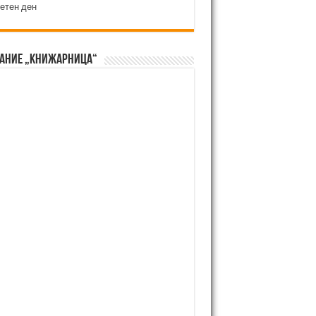
етен ден
ание „Книжарница“