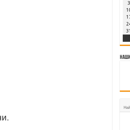
ладите търсят спасение от негативизма в книгите
1
уз: „Страданието е общият език на всички народи“
1
и безстрастни приятели“
2
3
Наши
Най
и.