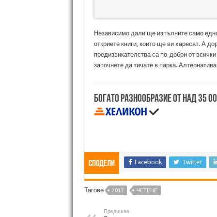
Независимо дали ще изпълните само едно
откриете книги, които ще ви харесат. А до
предизвикателства са по-добри от всички 
започнете да тичате в парка. Алтернативат
Богато разнообразие от над 35 0
Facebook
Twitter
Сподели
Тагове
2017
ЧЕТЕНЕ
Предишна