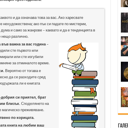
 каквото и да означава това за вас. Ако харесвате
е нехудожествена; ако пък си падате по мистерии,
 дума и само за жанрове – каквато и да е тенденцията в
е нещо различно.
а във важна за вас година
–
родили сте първото или
ломирали или сте изгубили
омняне за отминалото време.
си.
Вероятно от тогава е
есно да се разходите сред
 издържала ли е книгата
-добрия си приятел, брат
чим близък.
Споделянето на
 е магическо преживяване.
ствено по корицата.
ата книга на любим ваш
Гале