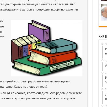
ем да открием първенец в личната си класация. Ако
награждаваните автори в предходни и дори по-далечни
но
ите
т.
Крит
ете
3
И
н
1
А
0
И
ли случайно.
Това предизвикателство или ще ви
з
напълно. Какво по-лошо от това?
2
чили от списание, което следите.
Ако редовно го четете
„
та книгите, препоръчани в него, да са ви по вкуса, е
п
1