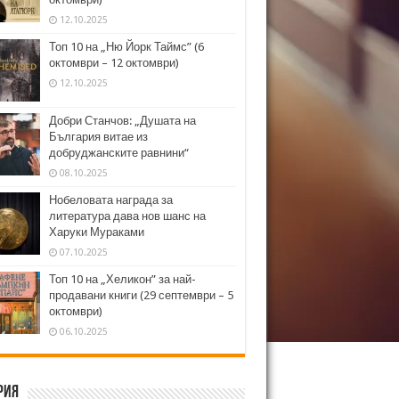
12.10.2025
Топ 10 на „Ню Йорк Таймс” (6
октомври – 12 октомври)
12.10.2025
Добри Станчов: „Душата на
България витае из
добруджанските равнини“
08.10.2025
Нобеловата награда за
литература дава нов шанс на
Харуки Мураками
07.10.2025
Топ 10 на „Хеликон” за най-
продавани книги (29 септември – 5
октомври)
06.10.2025
рия