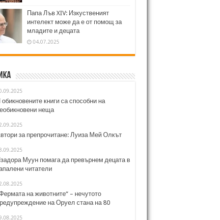
Папа Лъв XIV: Изкуственият
интелект може да е от помощ за
младите и децата
04.07.2025
ика
0.09.2025
 обикновените книги са способни на
еобикновени неща
2.09.2025
втори за препрочитане: Луиза Мей Олкът
3.09.2025
задора Муун помага да превърнем децата в
апалени читатели
2.08.2025
Фермата на животните“ – нечутото
редупреждение на Оруел стана на 80
9.08.2025