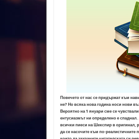
Повечето от нас се придържат към навиц
не? Но всяка нова година носи нови в
Вероятно на 1 януари сме се чувствали
ентусиазмът ни определено е спаднал. 
всички пиеси на Шекспир в оригинал, 
да се насочите към по-реалистичните пл
които да захраните читателската си ре