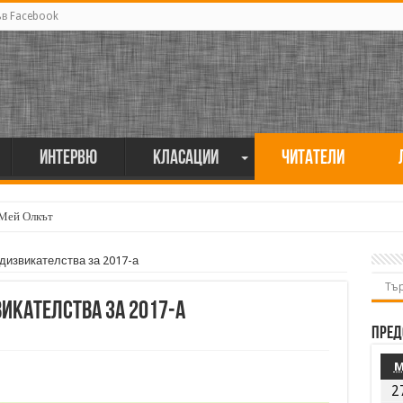
ъв Facebook
Интервю
Класации
Читатели
 Мей Олкът
едизвикателства за 2017-а
викателства за 2017-а
Пред
2