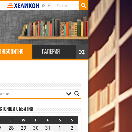
Любопитно
Галерия
стоящи събития
M
T
W
T
F
S
S
7
28
29
30
31
1
2