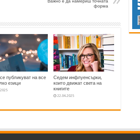
Важно е да намериш точната
форма
 се публикуват на все
Седем инфлуенсърки,
лко езици
които движат света на
книгите
.2025
22.04.2025