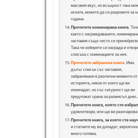
масовия вкус, но всъщност така мож
искате, можете да се разровите за 
години.
Прочетете номинирана книга.
Точ
както с награждаваните, номиниран
заглавия също често се пренебрегва
Така че изберете си награда и отвор
списъка с номинациите за нея.
Прочетете забранена книга
.
Има
дълъг списък със заглавия,
забранявани в различни моменти от
историята, някои от които ще ви
изненадат, но със сигурност ще ви
предложат храна за размисъл днес.
Прочетете книга, която сте избра
удовлетвори, или ще ви разочарова 
Прочетете книга, за която сте нау
и статиите му ви допадат, вероятност
много голяма.