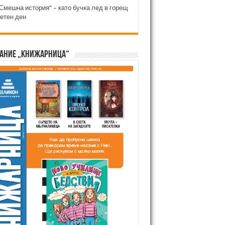
Смешна история“ – като бучка лед в горещ
етен ден
ание „Книжарница“