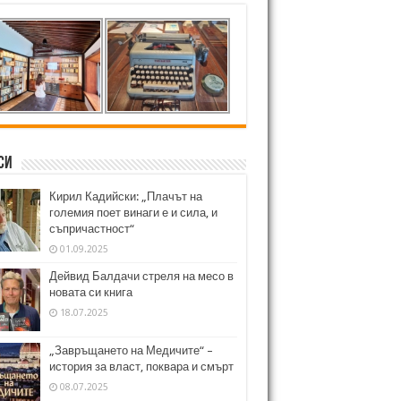
си
Кирил Кадийски: „Плачът на
големия поет винаги е и сила, и
съпричастност“
01.09.2025
Дейвид Балдачи стреля на месо в
новата си книга
18.07.2025
„Завръщането на Медичите“ –
история за власт, поквара и смърт
08.07.2025