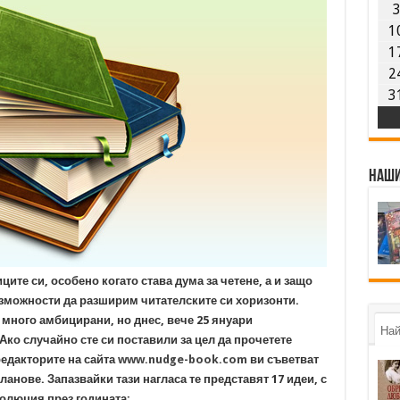
1
1
2
3
Наши
ите си, особено когато става дума за четене, а и защо
ъзможности да разширим читателските си хоризонти.
 много амбицирани, но днес, вече 25 януари
Най
Ако случайно сте си поставили за цел да прочетете
редакторите на сайта
www.nudge-book.com
ви съветват
анове. Запазвайки тази нагласа те представят 17 идеи, с
волюция през годината: