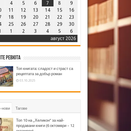
3
4
5
6
7
8
9
0
11
12
13
14
15
16
7
18
19
20
21
22
23
4
25
26
27
28
29
30
1
1
2
3
4
5
6
август 2026
те ревюта
Топ книгата: сладост и страст са
рецептата за добър роман
03.10.2025
-нови
Тагове
Топ 10 на „Хеликон” за най-
продавани книги (6 октомври – 12
октомври)