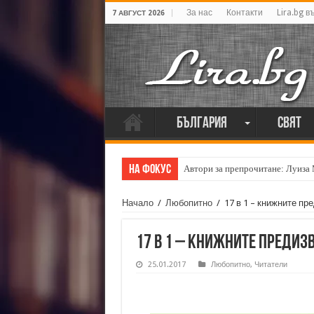
За нас
Контакти
Lira.bg в
7 АВГУСТ 2026
България
Свят
На фокус
Автори за препрочитане: Луиза
Начало
/
Любопитно
/
17 в 1 – книжните пр
17 в 1 – книжните предиз
25.01.2017
Любопитно
,
Читатели