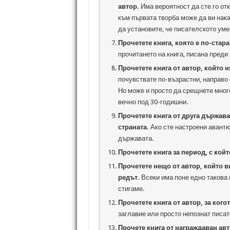
автор.
Има вероятност да сте го от
към първата творба може да ви нака
да установите, че писателското уме
Прочетете книга, която е по-стара 
прочитането на книга, писана преди
Прочетете книга от автор, който н
почувствате по-възрастни, направо 
Но може и просто да срещнете мног
вечно под 30-годишни.
Прочетете книга от друга държав
страната.
Ако сте настроени авантюр
държавата.
Прочетете книга за период, с койт
Прочетете нещо от автор, който ви
редът.
Всеки има поне едно такова и
стигаме.
Прочетете книга от автор, за кого
заглавие или просто непознат писат
Прочете книга от награждаван авт