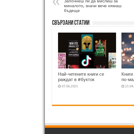
Започнеш ли да мислиш за
миналото, значи вече нямаш
бъдеще
Свързани статии
Най-четените книги се
Книги
раждат в #букток
по-ма
07.06.2025
23.04