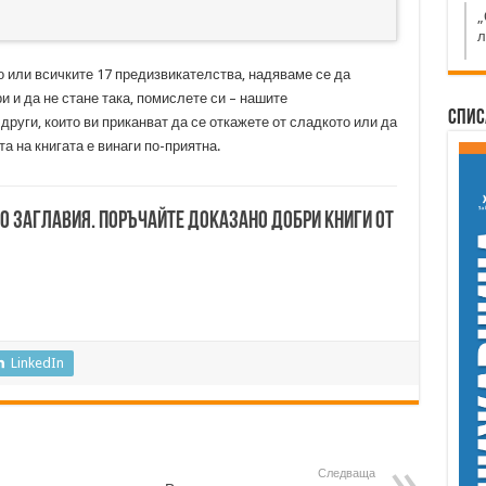
„
л
 или всичките 17 предизвикателства, надяваме се да
ри и да не стане така, помислете си – нашите
Спис
други, които ви приканват да се откажете от сладкото или да
а на книгата е винаги по-приятна.
00 заглавия. Поръчайте доказано добри книги от
LinkedIn
Следваща