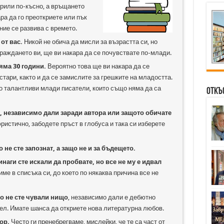
крили по-късно, а връщането
ра да го преоткриете или пък
ние се развива с времето.
от вас.
Никой не обича да мисли за възрастта си, но
 раждането ви, ще ви накара да се почувствате по-млади.
яма 30 години.
Вероятно това ще ви накара да се
стари, както и да се замислите за грешките на младостта.
о талантливи млади писатели, които също няма да са
Откъ
а, независимо дали заради автора или защото обичате
истично, забодете пръст в глобуса и така си изберете
о не сте запознат, а защо не и за бъдещето.
наги сте искали да пробвате, но все не му е идвал
ме в списъка си, до което по някаква причина все не
то не сте чували нищо
, независимо дали е дебютно
ел. Имате шанса да откриете нова литературна любов.
ор.
Често ги пренебрегваме, мислейки, че те са част от