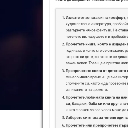
Излезте от зоната си на комфорт
,
художествена литература, пробвайт
разгърнете някое фентъзи. Не става
четенето ви, нарушете я и пробвайт
Прочетете книга, която е издаден
годината, в която сте се омъжили, 
второто си дете, когато сте се дип
важен човек. Това ще е приятно нап
Препрочетете книга от детството 
минало много време и ще ви е интер
спомените си, както и да проверите
изпитанието на времето.
Прочетете любимата книга на най
си, баща си, баба си или друг зна
книга с важен за вас човек може да
Изберете си книга за четене един
Прочетете или препрочетете първ