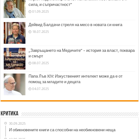
сила, и съпричастност“
01.09.2025
Дейвид Балдачи стреля на месо в новата си книга
18.07.2025
„Завръщането на Медичите“ – история за власт, поквара
и смърт
08.07.2025
Папа Лъв XIV: Изкуственият интелект може да е от
помощ за младите и децата
04.07.2025
Критика
30.09.2025
И обикновените книги са способни на необикновени неща