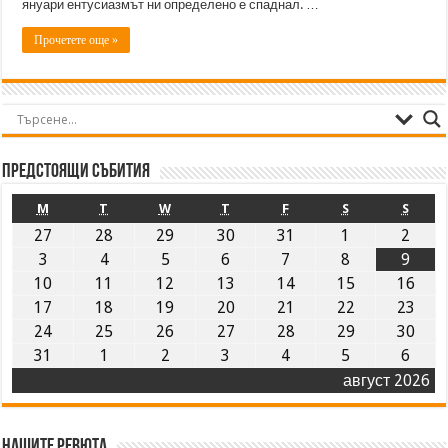
януари ентусиазмът ни определено е спаднал. …
Прочетете още »
Предстоящи събития
M
T
W
T
F
S
S
27
28
29
30
31
1
2
3
4
5
6
7
8
9
10
11
12
13
14
15
16
17
18
19
20
21
22
23
24
25
26
27
28
29
30
31
1
2
3
4
5
6
август 2026
Нашите ревюта