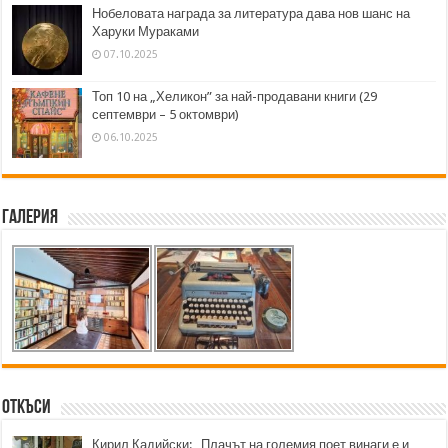
Нобеловата награда за литература дава нов шанс на
Харуки Мураками
07.10.2025
Топ 10 на „Хеликон” за най-продавани книги (29
септември – 5 октомври)
06.10.2025
Галерия
Откъси
Кирил Кадийски: „Плачът на големия поет винаги е и