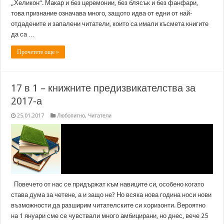
„Хеликон“. Макар и без церемонии, без блясък и без фанфари,
това признание означава много, защото идва от едни от най-
отдадените и запалени читатели, които са имали късмета книгите
да са …
Прочетете още »
17 в 1 – книжните предизвикателства за
2017-а
25.01.2017
Любопитно
,
Читатели
Повечето от нас се придържат към навиците си, особено когато
става дума за четене, а и защо не? Но всяка нова година носи нови
възможности да разширим читателските си хоризонти. Вероятно
на 1 януари сме се чувствали много амбицирани, но днес, вече 25