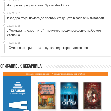
12.09.2025
Автори за препрочитане: Луиза Мей Олкът
03.09.2025
Изадора Муун помага да превърнем децата в запалени читатели
22.08.2025
„Фермата на животните“ – нечутото предупреждение на Оруел
стана на 80
19.08.2025
„Смешна история“ – като бучка лед в горещ летен ден
Списание „Книжарница“