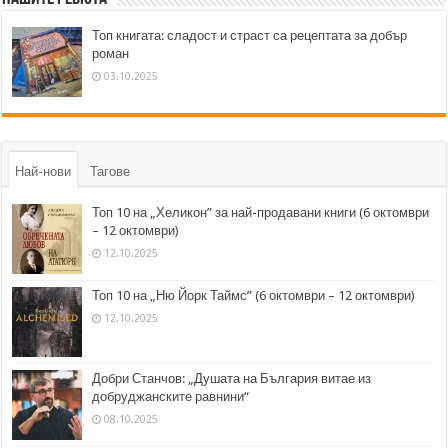
Топ книгата: сладост и страст са рецептата за добър
роман
03.10.2025
Най-нови
Тагове
Топ 10 на „Хеликон” за най-продавани книги (6 октомври
– 12 октомври)
12.10.2025
Топ 10 на „Ню Йорк Таймс” (6 октомври – 12 октомври)
12.10.2025
Добри Станчов: „Душата на България витае из
добруджанските равнини“
08.10.2025