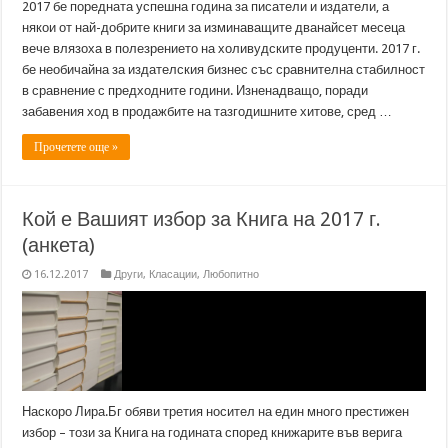
2017 бе поредната успешна година за писатели и издатели, а
някои от най-добрите книги за изминаващите дванайсет месеца
вече влязоха в полезрението на холивудските продуценти. 2017 г.
бе необичайна за издателския бизнес със сравнителна стабилност
в сравнение с предходните години. Изненадващо, поради
забавения ход в продажбите на тазгодишните хитове, сред …
Прочетете още »
Кой е Вашият избор за Книга на 2017 г.
(анкета)
16.12.2017
Други
,
Класации
,
Любопитно
Наскоро Лира.Бг обяви третия носител на един много престижен
избор – този за Книга на годината според книжарите във верига