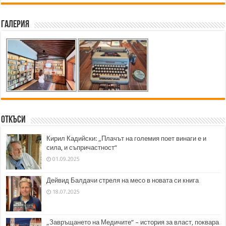
Галерия
Откъси
Кирил Кадийски: „Плачът на големия поет винаги е и
сила, и съпричастност“
01.09.2025
Дейвид Балдачи стреля на месо в новата си книга
18.07.2025
„Завръщането на Медичите“ – история за власт, поквара