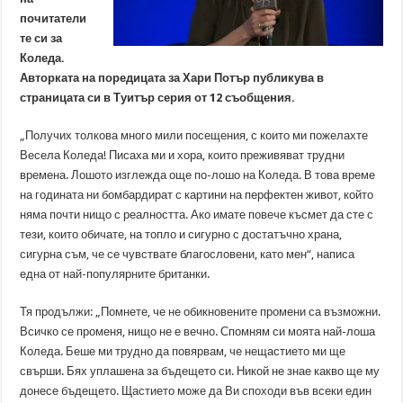
почитатели
те си за
Коледа.
Авторката на поредицата за Хари Потър публикува в
страницата си в Туитър серия от 12 съобщения.
„Получих толкова много мили посещения, с които ми пожелахте
Весела Коледа! Писаха ми и хора, които преживяват трудни
времена. Лошото изглежда още по-лошо на Коледа. В това време
на годината ни бомбардират с картини на перфектен живот, който
няма почти нищо с реалността. Ако имате повече късмет да сте с
тези, които обичате, на топло и сигурно с достатъчно храна,
сигурна съм, че се чувствате благословени, като мен“, написа
една от най-популярните британки.
Тя продължи: „Помнете, че не обикновените промени са възможни.
Всичко се променя, нищо не е вечно. Спомням си моята най-лоша
Коледа. Беше ми трудно да повярвам, че нещастието ми ще
свърши. Бях уплашена за бъдещето си. Никой не знае какво ще му
донесе бъдещето. Щастието може да Ви споходи във всеки един