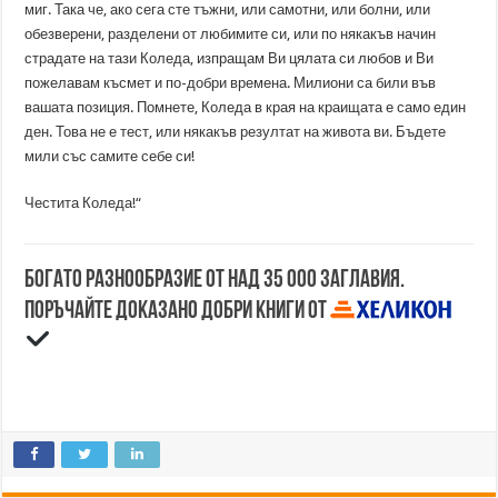
миг. Така че, ако сега сте тъжни, или самотни, или болни, или
обезверени, разделени от любимите си, или по някакъв начин
страдате на тази Коледа, изпращам Ви цялата си любов и Ви
пожелавам късмет и по-добри времена. Милиони са били във
вашата позиция. Помнете, Коледа в края на краищата е само един
ден. Това не е тест, или някакъв резултат на живота ви. Бъдете
мили със самите себе си!
Честита Коледа!“
Богато разнообразие от над 35 000 заглавия.
Поръчайте доказано добри книги от