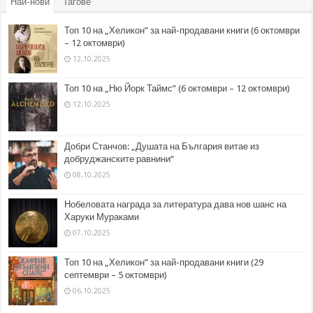
Най-нови
Тагове
Топ 10 на „Хеликон” за най-продавани книги (6 октомври
– 12 октомври)
12.10.2025
Топ 10 на „Ню Йорк Таймс” (6 октомври – 12 октомври)
12.10.2025
Добри Станчов: „Душата на България витае из
добруджанските равнини“
08.10.2025
Нобеловата награда за литература дава нов шанс на
Харуки Мураками
07.10.2025
Топ 10 на „Хеликон” за най-продавани книги (29
септември – 5 октомври)
06.10.2025