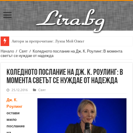
Автори за препрочитане: Луиза Мей Олкът
Начало
/
Свят
/
Коледното послание на Дж. К. Роулинг: В момента
светът се нуждае от надежда
Коледното послание на Дж. К. Роулинг: В
момента светът се нуждае от надежда
25.12.2016
Свят
Дж. К.
Роулинг
остави
мило
послание
на