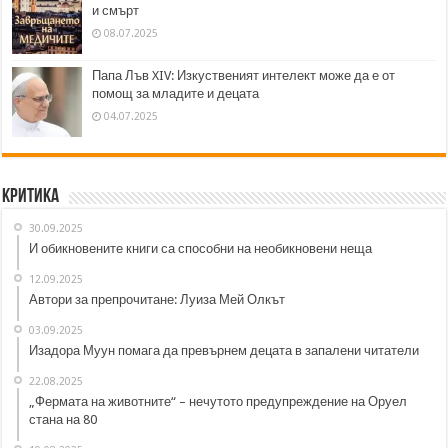
и смърт
08.07.2025
Папа Лъв XIV: Изкуственият интелект може да е от
помощ за младите и децата
04.07.2025
Критика
30.09.2025
И обикновените книги са способни на необикновени неща
12.09.2025
Автори за препрочитане: Луиза Мей Олкът
03.09.2025
Изадора Муун помага да превърнем децата в запалени читатели
22.08.2025
„Фермата на животните“ – нечутото предупреждение на Оруел
стана на 80