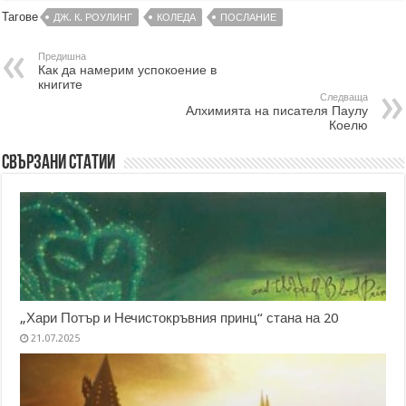
Тагове
ДЖ. К. РОУЛИНГ
КОЛЕДА
ПОСЛАНИЕ
Предишна
Как да намерим успокоение в
книгите
Следваща
Алхимията на писателя Паулу
Коелю
Свързани статии
„Хари Потър и Нечистокръвния принц“ стана на 20
21.07.2025